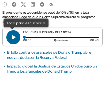
El presidente estadounidense pasó de 10% a 15% en la tasa
arancelaria luego de que la Corte Suprema anulara su programa
anterior.
×
Toca para escuchar
ESCUCHAR EL RESUMEN DE LA NOTA
Tiempo transcurrido: 0 segundos
Dura
00:00
00:40
El fallo contra los aranceles de Donald Trump abre
nuevas dudas en la Reserva Federal
Impacto global: la Justicia de Estados Unidos puso un
freno a los aranceles de Donald Trump