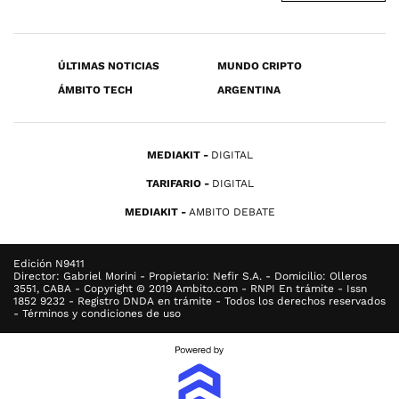
ÚLTIMAS NOTICIAS
MUNDO CRIPTO
ÁMBITO TECH
ARGENTINA
MEDIAKIT
DIGITAL
TARIFARIO
DIGITAL
MEDIAKIT
AMBITO DEBATE
Edición N9411
Director: Gabriel Morini - Propietario: Nefir S.A. - Domicilio: Olleros
3551, CABA - Copyright © 2019 Ambito.com - RNPI En trámite - Issn
1852 9232 - Registro DNDA en trámite - Todos los derechos reservados
- Términos y condiciones de uso