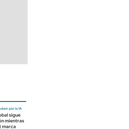
uben por la IA
obal sigue
ón mientras
t marca