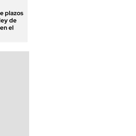
e plazos
ley de
en el