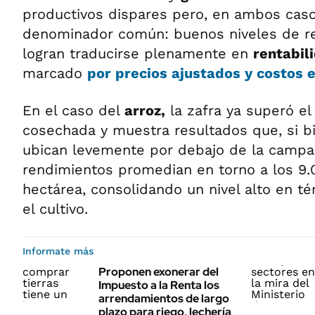
productivos dispares pero, en ambos caso
denominador común: buenos niveles de r
logran traducirse plenamente en
rentabil
marcado
por precios ajustados y costos 
En el caso del
arroz,
la zafra ya superó el
cosechada y muestra resultados que, si bi
ubican levemente por debajo de la campañ
rendimientos promedian en torno a los 9.0
hectárea, consolidando un nivel alto en té
el cultivo.
Informate más
Proponen exonerar del
Impuesto a la Renta los
arrendamientos de largo
plazo para riego, lechería