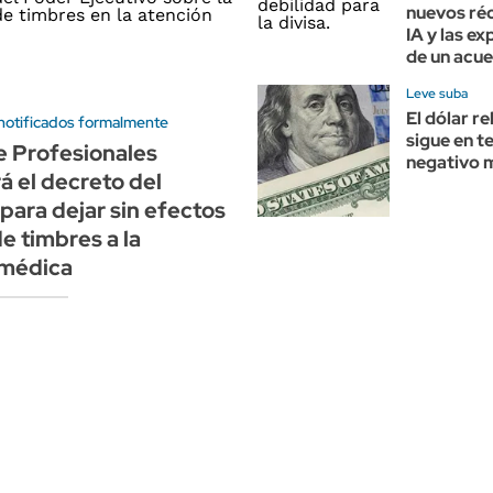
nuevos réc
IA y las e
de un acue
Leve suba
El dólar r
notificados formalmente
sigue en t
e Profesionales
negativo 
 el decreto del
para dejar sin efectos
de timbres a la
 médica