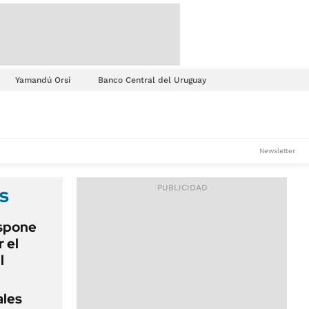
Yamandú Orsi
Banco Central del Uruguay
Newsletter
s
ispone
 el
l
ales