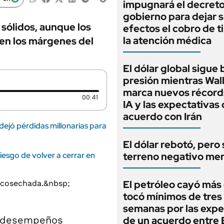
impugnará el decreto
gobierno para dejar s
sólidos, aunque los
efectos el cobro de t
la atención médica
 en los márgenes del
El dólar global sigue 
presión mientras Wall
marca nuevos récords
Duración: 41 segundos
00:41
IA y las expectativas
acuerdo con Irán
 dejó pérdidas millonarias para
El dólar rebotó, pero
iesgo de volver a cerrar en
terreno negativo me
El petróleo cayó más
tocó mínimos de tres
.
semanas por las expe
 desempeños
de un acuerdo entre