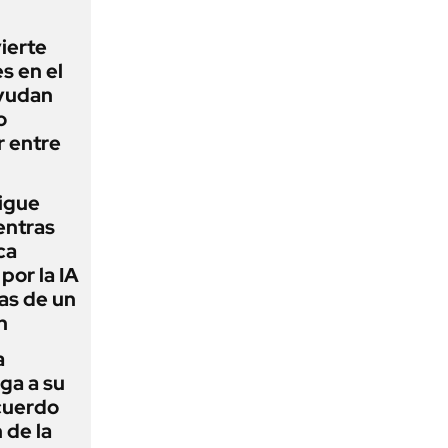
vierte
s en el
yudan
o
r entre
sigue
entras
ca
por la IA
vas de un
n
a
ga a su
cuerdo
 de la