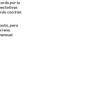
ords por la
xpectativas
rdo con Irán
ebotó, pero
erreno
mensual