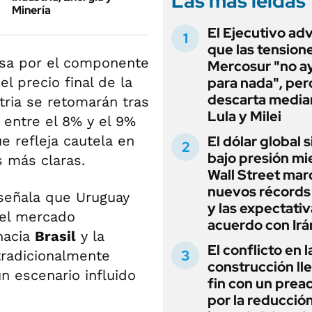
Las más leídas
Minería
El Ejecutivo ad
que las tensione
asa por el componente
Mercosur "no a
el precio final de la
para nada", per
descarta media
tria se retomarán tras
Lula y Milei
entre el 8% y el 9%
e refleja cautela en
El dólar global 
bajo presión mi
 más claras.
Wall Street mar
nuevos récords 
 señala que Uruguay
y las expectati
 el mercado
acuerdo con Irá
hacia
Brasil
y la
El conflicto en l
tradicionalmente
construcción lle
n escenario influido
fin con un prea
por la reducción