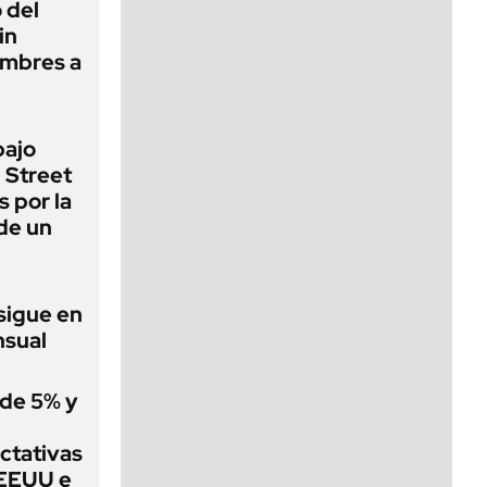
 del
in
imbres a
bajo
 Street
 por la
 de un
 sigue en
nsual
 de 5% y
ctativas
 EEUU e