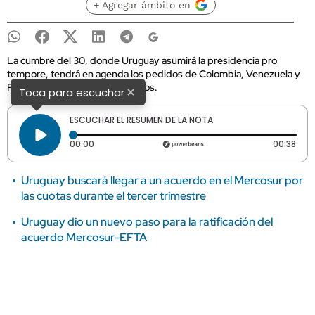
+ Agregar ámbito en
La cumbre del 30, donde Uruguay asumirá la presidencia pro
tempore, tendrá en agenda los pedidos de Colombia, Venezuela y
Panamá para ser miembro plenos.
×
Toca para escuchar
ESCUCHAR EL RESUMEN DE LA NOTA
Tiempo transcurrido: 0 segundos
Dura
00:00
00:38
Uruguay buscará llegar a un acuerdo en el Mercosur por
las cuotas durante el tercer trimestre
Uruguay dio un nuevo paso para la ratificación del
acuerdo Mercosur-EFTA