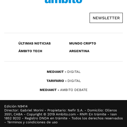
NEWSLETTER
ÚLTIMAS NOTICIAS
MUNDO CRIPTO
ÁMBITO TECH
ARGENTINA
MEDIAKIT
DIGITAL
TARIFARIO
DIGITAL
MEDIAKIT
AMBITO DEBATE
Edición N9414
Director: Gabriel Morini - Propietario: Nefir S.A. - Domicilio: Olleros
3551, CABA - Copyright © 2019 Ambito.com - RNPI En trámite - Issn
1852 9232 - Registro DNDA en trámite - Todos los derechos reservados
- Términos y condiciones de uso