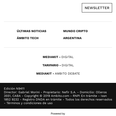
NEWSLETTER
ÚLTIMAS NOTICIAS
MUNDO CRIPTO
ÁMBITO TECH
ARGENTINA
MEDIAKIT
DIGITAL
TARIFARIO
DIGITAL
MEDIAKIT
AMBITO DEBATE
Edición N9411
Director: Gabriel Morini - Propietario: Nefir S.A. - Domicilio: Olleros
3551, CABA - Copyright © 2019 Ambito.com - RNPI En trámite - Issn
1852 9232 - Registro DNDA en trámite - Todos los derechos reservados
- Términos y condiciones de uso