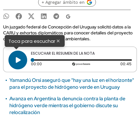
+ Agregar ámbito en
Un juzgado federal de Concepción del Uruguay solicitó datos a la
CARU y exhortos diplomáticos para conocer detalles del proyecto
de HIF y sus posibles impactos ambientales.
×
Toca para escuchar
ESCUCHAR EL RESUMEN DE LA NOTA
Tiempo transcurrido: 0 segundos
Dura
00:00
00:45
Yamandú Orsi aseguró que "hay una luz en el horizonte"
para el proyecto de hidrógeno verde en Uruguay
Avanza en Argentina la denuncia contra la planta de
hidrógeno verde mientras el gobierno discute su
relocalización