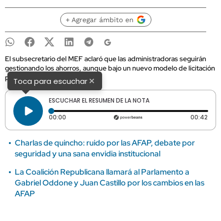
+ Agregar ámbito en
El subsecretario del MEF aclaró que las administradoras seguirán
gestionando los ahorros, aunque bajo un nuevo modelo de licitación
por comisiones.
×
Toca para escuchar
ESCUCHAR EL RESUMEN DE LA NOTA
Tiempo transcurrido: 0 segundos
Dura
00:00
00:42
Charlas de quincho: ruido por las AFAP, debate por
seguridad y una sana envidia institucional
La Coalición Republicana llamará al Parlamento a
Gabriel Oddone y Juan Castillo por los cambios en las
AFAP