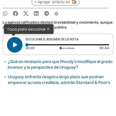
+ Agregar ámbito en
La agencia calificadora destacó la estabilidad y crecimiento, aunque
advirtió por el nivel de la deuda pública.
×
Toca para escuchar
ESCUCHAR EL RESUMEN DE LA NOTA
Tiempo transcurrido: 0 segundos
Dura
00:00
00:44
¿Qué es necesario para que Moody's modifique el grado
inversor y la perspectiva de Uruguay?
Uruguay enfrenta riesgos a largo plazo que podrían
empeorar su nota crediticia, advirtió Standard & Poor's