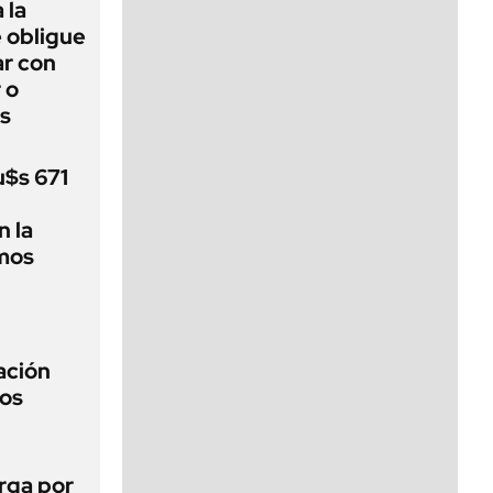
 la
e obligue
ar con
 o
s
u$s 671
 la
imos
ación
los
arga por