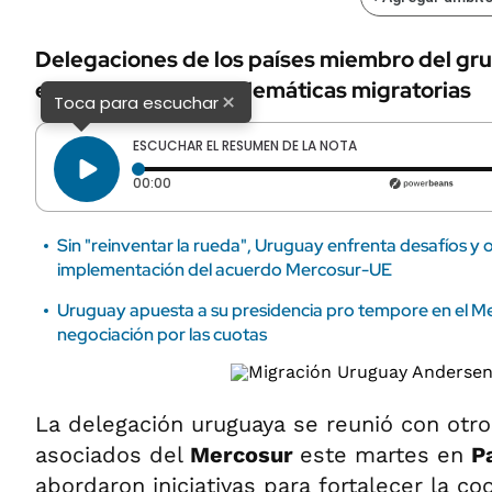
Delegaciones de los países miembro del gr
este martes las problemáticas migratorias
×
Toca para escuchar
ESCUCHAR EL RESUMEN DE LA NOTA
Tiempo transcurrido: 0 segundos
00:00
Sin "reinventar la rueda", Uruguay enfrenta desafíos y 
implementación del acuerdo Mercosur-UE
Uruguay apuesta a su presidencia pro tempore en el Me
negociación por las cuotas
La delegación uruguaya se reunió con otr
asociados del
Mercosur
este martes en
P
abordaron iniciativas para fortalecer la co