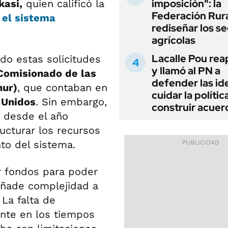
imposición": la
kasi,
quien calificó la
Federación Rura
 el sistema
rediseñar los s
agrícolas
Lacalle Pou rea
do estas solicitudes
y llamó al PN a
Comisionado de las
defender las id
nur)
, que contaban en
cuidar la polític
 Unidos
. Sin embargo,
construir acuer
ó desde el año
ructurar los recursos
to del sistema.
r fondos para poder
añade complejidad a
 La falta de
nte en los tiempos