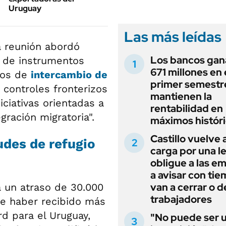
Uruguay
Las más leídas
a reunión abordó
Los bancos gan
n de instrumentos
671 millones en 
mos de
intercambio de
primer semestr
 controles fronterizos
mantienen la
ciativas orientadas a
rentabilidad en
egración migratoria".
máximos histór
Castillo vuelve a
udes de refugio
carga por una l
obligue a las e
a avisar con tie
van a cerrar o 
a un atraso de 30.000
trabajadores
 de haber recibido más
rd para el Uruguay,
"No puede ser 