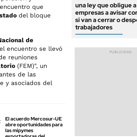
una ley que obligue a
 encuentro que
empresas a avisar co
Estado
del bloque
si van a cerrar o desp
trabajadores
Nacional de
l encuentro se llevó
de reuniones
atorio
(FEM)", un
antes de las
te y asociados del
El acuerdo Mercosur-UE
abre oportunidades para
las mipymes
exportadoras del