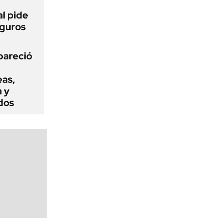
l pide
eguros
pareció
eas,
a y
dos