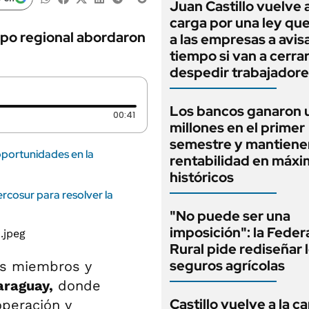
Juan Castillo vuelve a
carga por una ley qu
upo regional abordaron
a las empresas a avis
tiempo si van a cerrar
despedir trabajadore
Los bancos ganaron 
Duración: 41 segundos
00:41
millones en el primer
semestre y mantienen
oportunidades en la
rentabilidad en máx
históricos
rcosur para resolver la
"No puede ser una
imposición": la Feder
Rural pide rediseñar 
seguros agrícolas
os miembros y
araguay,
donde
Castillo vuelve a la c
operación y