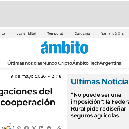
ilva
Javier Milei
Temporal
Cardama
Yamandú Orsi
Últimas noticias
Mundo Cripto
Ámbito Tech
Argentina
19 de mayo 2026 - 21:18
Ultimas Noticia
gaciones del
"No puede ser una
a cooperación
imposición": la Feder
Rural pide rediseñar 
seguros agrícolas
 en