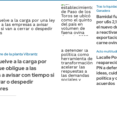
Tras la liquid
Ganadera
Bamidal f
por u$s 2,1
el nuevo 
a reactivar
exportaci
carne ovin
Acto multitudi
re de la planta Vibrantz
Lacalle Po
uelve a la carga por
reapareció
ue obligue a las
PN a defen
ideas, cuid
a avisar con tiempo si
política y 
rar o despedir
acuerdos
ores