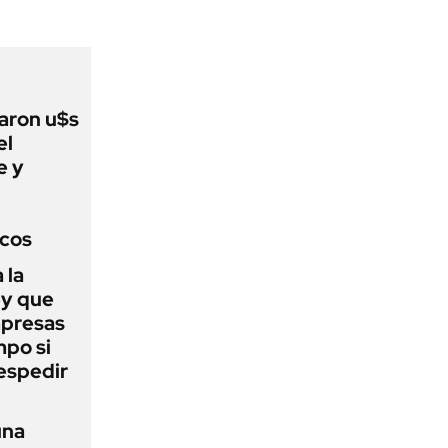
aron u$s
el
e y
icos
 la
ey que
mpresas
mpo si
despedir
una