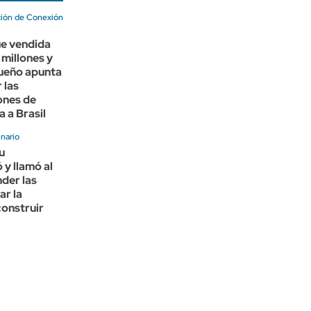
ación de Conexión
ue vendida
 millones y
dueño apunta
 las
ones de
a a Brasil
nario
u
 y llamó al
der las
ar la
construir