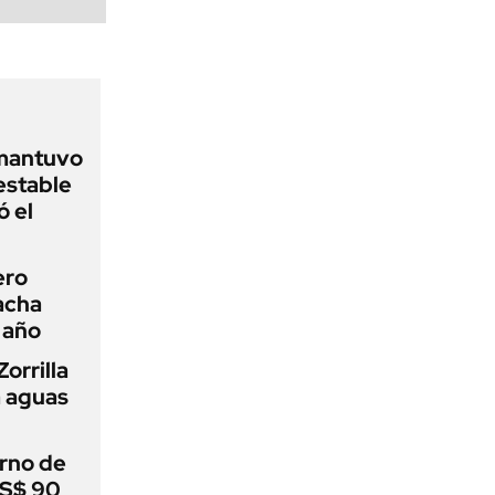
 mantuvo
estable
ó el
ero
racha
 año
orrilla
a aguas
rno de
US$ 90