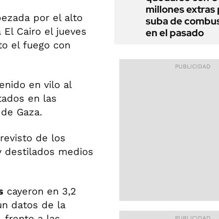
millones extras 
ezada por el alto
suba de combus
a El Cairo el jueves
en el pasado
to el fuego con
nido en vilo al
tados en las
 de Gaza.
revisto de los
 destilados medios
.
s
cayeron en 3,2
ún datos de la
, frente a las