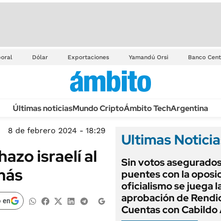
oral
Dólar
Exportaciones
Yamandú Orsi
Banco Cent
Últimas noticias
Mundo Cripto
Ámbito Tech
Argentina
8 de febrero 2024 - 18:29
Ultimas Noticia
hazo israelí al
Sin votos asegurados
más
puentes con la oposic
oficialismo se juega l
aprobación de Rendi
 en
Cuentas con Cabildo 