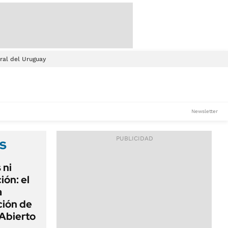
ral del Uruguay
Newsletter
s
 ni
ión: el
a
ción de
Abierto