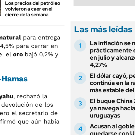
Los precios del petróleo
volvieron a caer en el
cierre de la semana
Las más leídas
 natural
para entrega
La inflación se
4,5% para cerrar en
prácticamente 
e, el
oro
bajó 0,2% y
en julio y alcanz
4,27%
El dólar cayó, p
el-Hamas
continúa en la 
más estable del
yahu
, rechazó la
El buque China Z
 devolución de los
ya navega haci
ro el secretario de
uruguayas
firmó que aún había
Acusan al gobie
quedarse con 