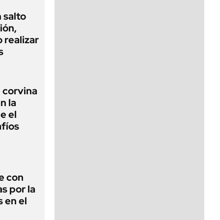
 salto
ión,
 realizar
s
 corvina
n la
e el
fíos
e con
s por la
 en el