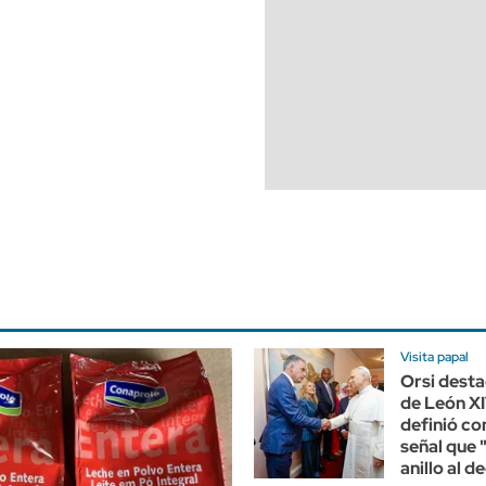
Visita papal
Orsi destac
de León XI
definió c
señal que 
anillo al d