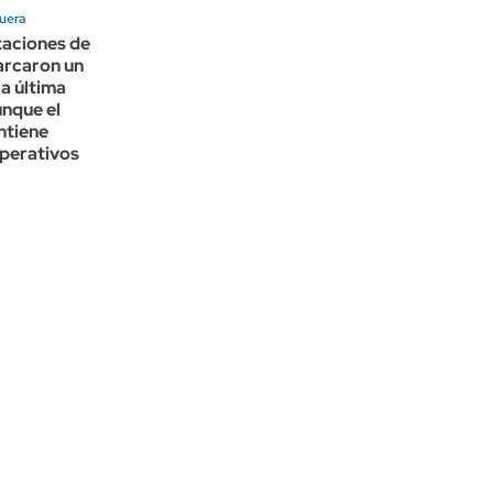
quera
taciones de
arcaron un
la última
nque el
ntiene
operativos