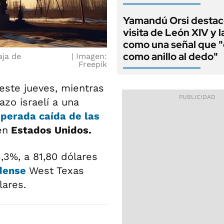
Yamandú Orsi destac
visita de León XIV y l
como una señal que "
como anillo al dedo"
aja de
Imagen:
Freepik
este jueves, mientras
azo israelí a una
sperada caída de las
en
Estados Unidos.
,3%, a 81,80 dólares
idense
West Texas
lares.