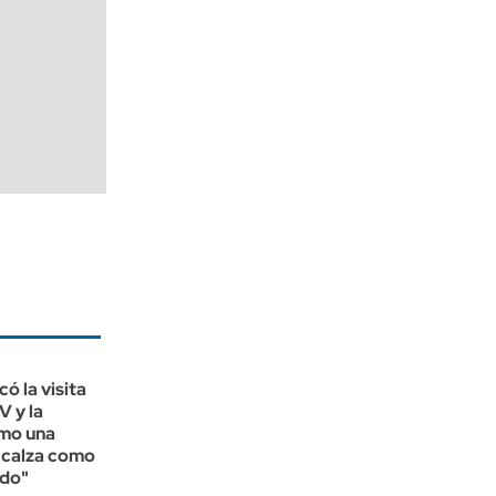
ó la visita
V y la
omo una
"calza como
edo"