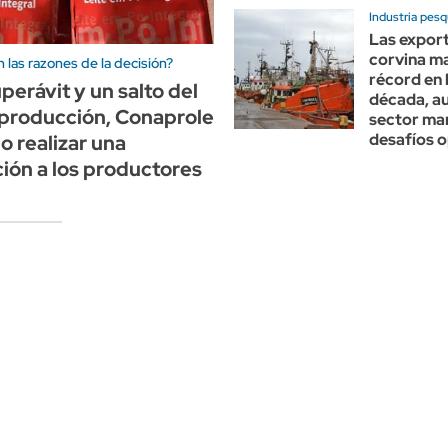
Industria pes
Las expor
corvina m
 las razones de la decisión?
récord en 
perávit y un salto del
década, au
 producción, Conaprole
sector ma
desafíos 
o realizar una
ción a los productores