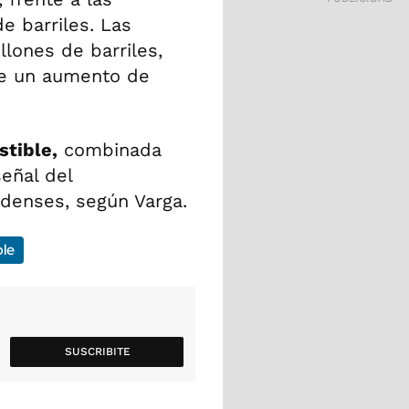
e barriles. Las
llones de barriles,
 de un aumento de
tible,
combinada
eñal del
idenses, según Varga.
le
SUSCRIBITE