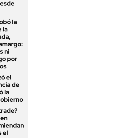
desde
obó la
 la
ada,
 amargo:
s ni
go por
dos
zó el
ncia de
ó la
Gobierno
 trade?
 en
omiendan
s el