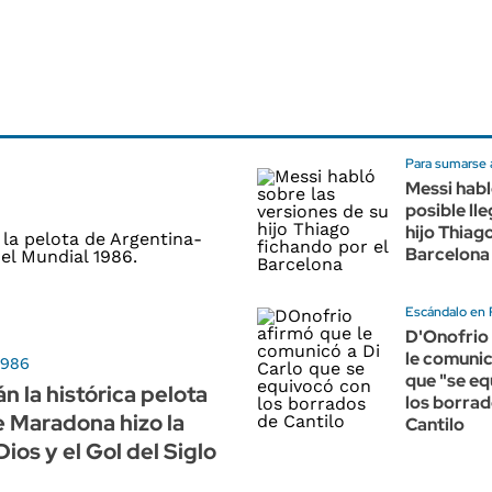
Para sumarse 
Messi habl
posible ll
hijo Thiago
Barcelona
Escándalo en 
D'Onofrio
le comunic
 1986
que "se e
n la histórica pelota
los borrad
e Maradona hizo la
Cantilo
ios y el Gol del Siglo