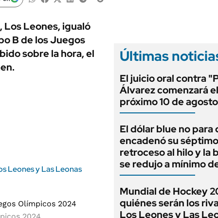
ANUARIO 2025
LIFESTYLE
EDICIÓN IMPRESA
AUTOS
, Los Leones, igualó
upo B de los Juegos
Últimas noticia
ido sobre la hora, el
men.
El juicio oral contra "
Álvarez comenzará e
próximo 10 de agosto
El dólar blue no para 
encadenó su séptim
retroceso al hilo y la
se redujo a mínimo d
Los Leones y Las Leonas
Mundial de Hockey 2
quiénes serán los riv
Los Leones y Las Le
mpicos 2024