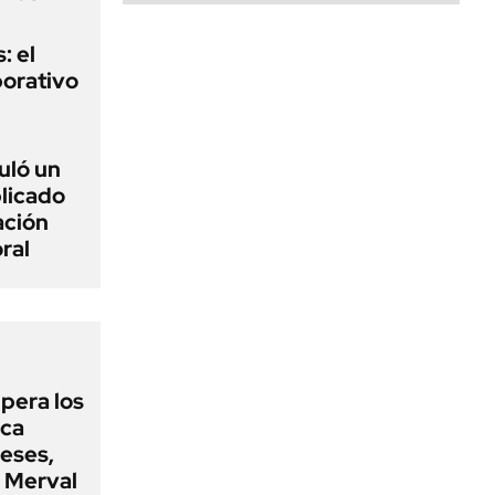
: el
porativo
uló un
plicado
ación
ral
upera los
oca
eses,
P Merval