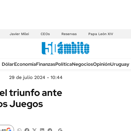
Javier Milei
CEOs
Reservas
Papa León XIV
Anuario autos 2026
Dólar
Economía
Finanzas
Política
Negocios
Opinión
Uruguay
TECNOLOGÍA
NOVEDADES FISCA
MÉXICO
29 de julio 2024 - 10:44
EDICTOS JUDICIAL
OPINIÓN
el triunfo ante
MULTAS
MUNDO
los Juegos
LICITACIONES
INFORMACIÓN GENERAL
CUADROS TARIFAR
ESPECTÁCULOS
RECALL
DEPORTES
 en