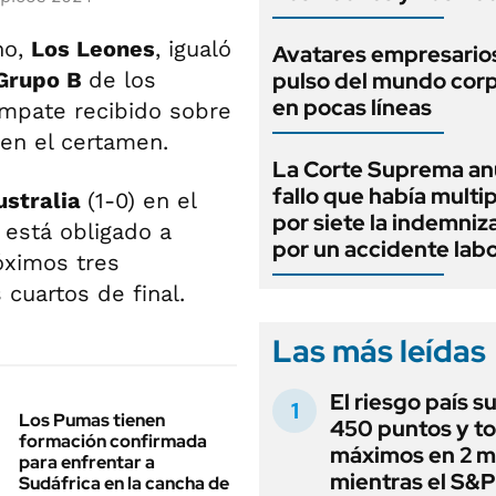
no,
Los Leones
, igualó
Avatares empresarios
Grupo B
de los
pulso del mundo cor
en pocas líneas
empate recibido sobre
 en el certamen.
La Corte Suprema an
fallo que había multi
ustralia
(1-0) en el
por siete la indemniz
 está obligado a
por un accidente labo
óximos tres
cuartos de final.
Las más leídas
El riesgo país s
Los Pumas tienen
450 puntos y t
formación confirmada
máximos en 2 m
para enfrentar a
mientras el S&
Sudáfrica en la cancha de