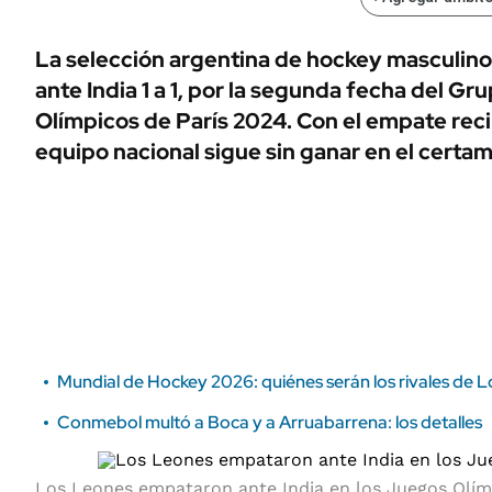
ÁMBITO DEBATE
Municipios
MEDIAKIT AMBITO DEBATE
La selección argentina de hockey masculino
URUGUAY
ante India 1 a 1, por la segunda fecha del Gr
Olímpicos de París 2024. Con el empate recib
equipo nacional sigue sin ganar en el certa
Mundial de Hockey 2026: quiénes serán los rivales de 
Conmebol multó a Boca y a Arruabarrena: los detalles
Los Leones empataron ante India en los Juegos Olí