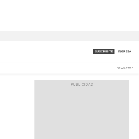
SUSCRIBITE
INGRESÁ
SUMATE A LA COMUNIDAD
Newsletter
DE ÁMBITO
LES
ACCESO FULL - $1.800/MES
ES
CORPORATIVO - CONSULTAR
Si tenés dudas comunicate
con nosotros a
IOS
suscripciones@ambito.com.ar
Llamanos al (54) 11 4556-
9147/48 o
al (54) 11 4449-3256 de lunes a