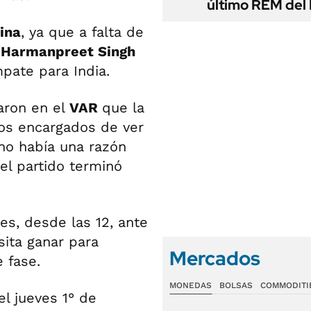
último REM de
ina
, ya que a falta de
,
Harmanpreet Singh
pate para India.
aron en el
VAR
que la
los encargados de ver
 no había una razón
 el partido terminó
s, desde las 12, ante
sita ganar para
Mercados
 fase.
MONEDAS
BOLSAS
COMMODITI
 el jueves 1° de