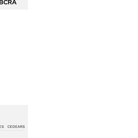
l BCRA
ES
CEDEARS