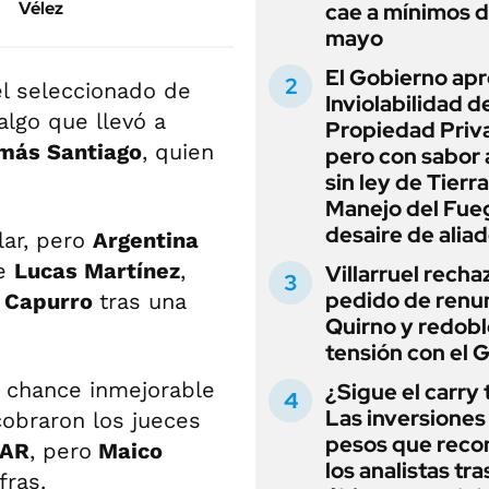
Vélez
cae a mínimos 
mayo
El Gobierno apr
el seleccionado de
Inviolabilidad de
algo que llevó a
Propiedad Priv
más Santiago
, quien
pero con sabor
sin ley de Tierra
Manejo del Fue
desaire de alia
lar, pero
Argentina
te
Lucas Martínez
,
Villarruel recha
pedido de renu
a Capurro
tras una
Quirno y redobl
tensión con el 
a chance inmejorable
¿Sigue el carry
Las inversiones
cobraron los jueces
pesos que rec
AR
, pero
Maico
los analistas tra
fras.