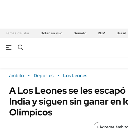
Temas del día
Dólar en vivo
Senado
REM
Brasil
NEGOCIOS
ÚLTIMAS NOTICIAS
Especiales Ámbito
ECONOMÍA
ámbito
Deportes
Los Leones
Real Estate
Banco de Datos
A Los Leones se les escapó 
Sustentabilidad
Campo
India y siguen sin ganar en 
Seguros
FINANZAS
ENERGY REPORT
Olímpicos
Dólar
POLÍTICA
Mercados
+
Agregar ámbito
Nacional