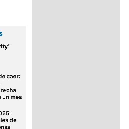
viernes de 10 a 18
s
Pity"
l
de caer:
o
 brecha
e un mes
026:
ales de
onas