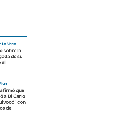
a La Masía
ó sobre la
egada de su
 al
River
 afirmó que
ó a Di Carlo
quivocó" con
os de