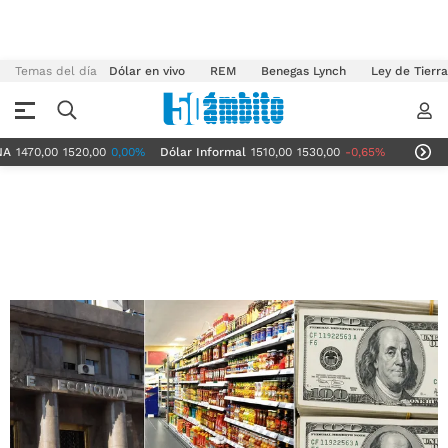
Temas del día
Dólar en vivo
REM
Benegas Lynch
Ley de Tierr
,00
1520,00
0,00%
Dólar Informal
1510,00
1530,00
-0,65%
Dólar Tarjeta
1