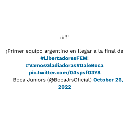
¡¡¡!!!
¡Primer equipo argentino en llegar a la final de
#LibertadoresFEM
!
#VamosGladiadoras
#DaleBoca
pic.twitter.com/04spsfO3Y8
— Boca Juniors (@BocaJrsOficial)
October 26,
2022