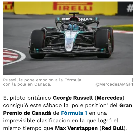
Russell le pone emoción a la Fórmula 1
con la pole en Canadá.
@MercedesAMGF1
El piloto británico
George Russell
(
Mercedes
)
consiguió este sábado la 'pole position' del
Gran
Premio de Canadá
de
Fórmula 1
en una
imprevisible clasificación en la que logró el
mismo tiempo que
Max Verstappen
(
Red Bull
).