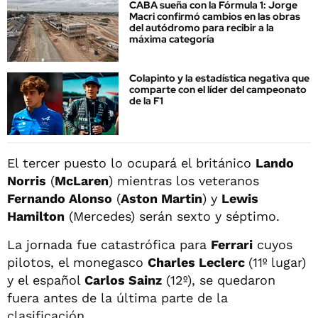
CABA sueña con la Fórmula 1: Jorge
Macri confirmó cambios en las obras
del autódromo para recibir a la
máxima categoría
Colapinto y la estadística negativa que
comparte con el líder del campeonato
de la F1
El tercer puesto lo ocupará el británico
Lando
Norris
(
McLaren
) mientras los veteranos
Fernando Alonso
(
Aston Martin
) y
Lewis
Hamilton
(Mercedes) serán sexto y séptimo.
La jornada fue catastrófica para
Ferrari
cuyos
pilotos, el monegasco
Charles Leclerc
(11º lugar)
y el español
Carlos Sainz
(12º), se quedaron
fuera antes de la última parte de la
clasificación.