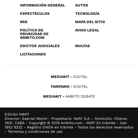
INFORMACIÓN GENERAL
AUTOS
ESPECTÁCULOS
TECNOLOGÍA
RSS
MAPA DEL SITIO
POLÍTICA DE
AVISO LEGAL
PRIVACIDAD DE
ÁMBITO.COM
EDICTOS JUDICIALES
MULTAS
LICITACIONES
MEDIAKIT
DIGITAL
TARIFARIO
DIGITAL
MEDIAKIT
AMBITO DEBATE
Edición N9411
Director: Gabriel Morini - Propietario: Nefir S.A. - Domicilio: Olleros
3551, CABA - Copyright © 2019 Ambito.com - RNPI En trámite - Issn
1852 9232 - Registro DNDA en trámite - Todos los derechos reservados
- Términos y condiciones de uso