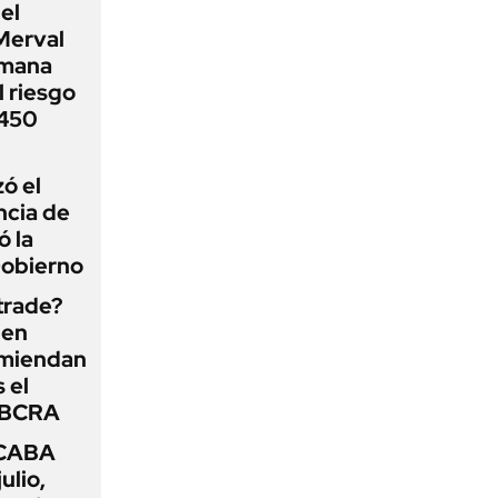
el
Merval
emana
 riesgo
 450
zó el
ncia de
ó la
Gobierno
 trade?
 en
omiendan
s el
l BCRA
 CABA
ulio,