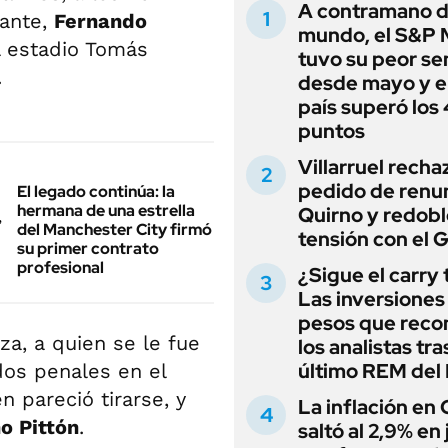
A contramano d
zante,
Fernando
mundo, el S&P 
el estadio Tomás
tuvo su peor s
.
desde mayo y el
país superó los
puntos
Villarruel recha
pedido de renu
El legado continúa: la
hermana de una estrella
Quirno y redobl
del Manchester City firmó
tensión con el 
su primer contrato
profesional
¿Sigue el carry
Las inversiones
pesos que rec
a, a quien se le fue
los analistas tra
último REM de
dos penales en el
en pareció tirarse, y
La inflación en
o Pittón
.
saltó al 2,9% en j