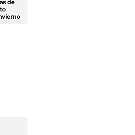
as de
cto
nvierno