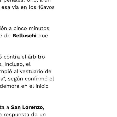
r esa vía en los 16avos
ción a cinco minutos
te de
Belluschi
que
 contra el árbitro
 Incluso, el
umpió al vestuario de
a", según confirmó el
 demora en el inicio
ota a
San Lorenzo
,
a respuesta de un