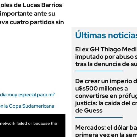
ANUARIO 2025
oles de Lucas Barrios
LIFESTYLE
EDICIÓN IMPRESA
 importante ante su
AUTOS
eva cuatro partidos sin
Últimas noticia
El ex GH Thiago Medi
imputado por abuso 
tras la denuncia de s
De crear un imperio 
u$s500 millones a
 día muy especial para mí"
convertirse en prófug
justicia: la caída del 
á en la Copa Sudamericana
de Guess
network failed or because the
Mercados: el dólar ba
primera vez en la se