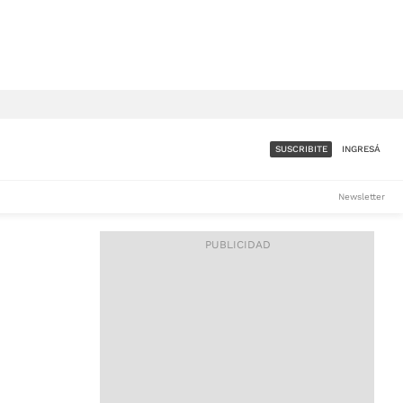
SUSCRIBITE
INGRESÁ
SUMATE A LA COMUNIDAD
Newsletter
DE ÁMBITO
LES
ACCESO FULL - $1.800/MES
ES
CORPORATIVO - CONSULTAR
Si tenés dudas comunicate
con nosotros a
IOS
suscripciones@ambito.com.ar
Llamanos al (54) 11 4556-
9147/48 o
al (54) 11 4449-3256 de lunes a