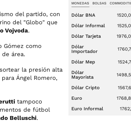
MONEDAS
BOLSAS
COMMODITI
smo del partido, con
Dólar BNA
1520,
rino del "Globo" que
Dólar Informal
1525,
o Vojvoda
.
Dólar Tarjeta
1976,
igo Gómez como
Dólar
1760,
Importador
 de área.
Dólar Mep
1524,
ortear la presión alta
Dólar
1498,
Mayorista
os para Ángel Romero,
Dólar Cripto
1567,
Euro
1768,
erutti
tampoco
Euro Informal
1762,
omentos de fútbol
do Belluschi
.