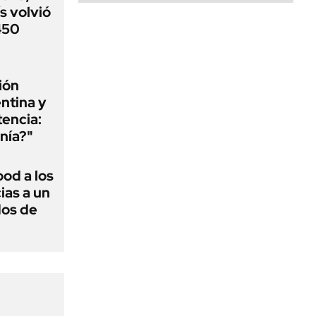
s volvió
 450
ión
ntina y
tencia:
nía?"
ood a los
ias a un
dos de