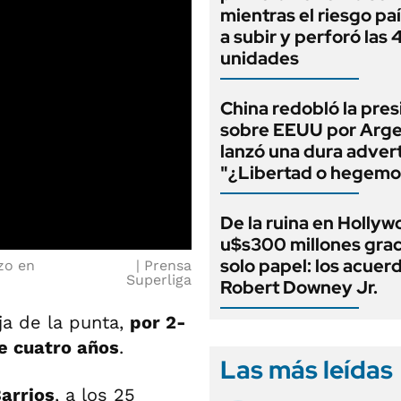
mientras el riesgo paí
a subir y perforó las
unidades
China redobló la pres
sobre EEUU por Arge
lanzó una dura adver
"¿Libertad o hegemo
De la ruina en Hollyw
u$s300 millones grac
solo papel: los acuer
zo en
Prensa
Superliga
Robert Downey Jr.
ja de la punta,
por 2-
de cuatro años
.
Las más leídas
arrios
, a los 25