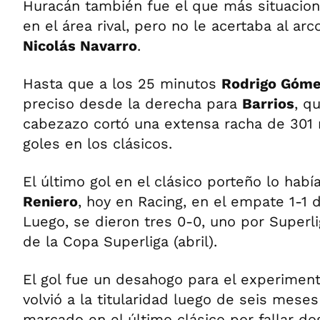
Huracán también fue el que más situacion
en el área rival, pero no le acertaba al ar
Nicolás Navarro
.
Hasta que a los 25 minutos
Rodrigo Góm
preciso desde la derecha para
Barrios
, q
cabezazo cortó una extensa racha de 301
goles en los clásicos.
El último gol en el clásico porteño lo ha
Reniero
, hoy en Racing, en el empate 1-1
Luego, se dieron tres 0-0, uno por Superli
de la Copa Superliga (abril).
El gol fue un desahogo para el experimen
volvió a la titularidad luego de seis mese
marcado en el último clásico por fallar do