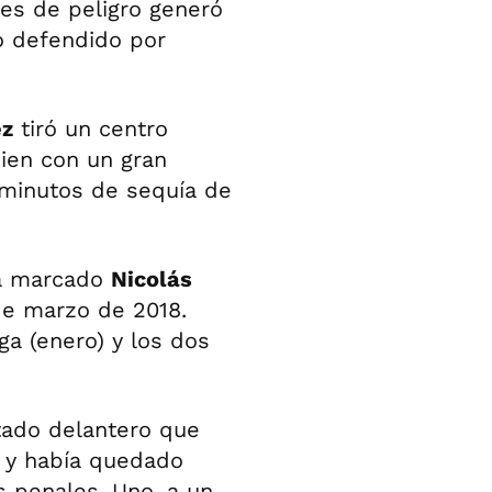
es de peligro generó
co defendido por
ez
tiró un centro
uien con un gran
 minutos de sequía de
bía marcado
Nicolás
 de marzo de 2018.
ga (enero) y los dos
tado delantero que
s y había quedado
s penales. Uno, a un