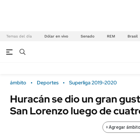
Temas del día
Dólar en vivo
Senado
REM
Brasil
NEGOCIOS
ÚLTIMAS NOTICIAS
Especiales Ámbito
ECONOMÍA
ámbito
Deportes
Superliga 2019-2020
Real Estate
Banco de Datos
Huracán se dio un gran gust
Sustentabilidad
Campo
San Lorenzo luego de cuatr
Seguros
FINANZAS
ENERGY REPORT
Dólar
+
Agregar ámbito
POLÍTICA
Mercados
Nacional