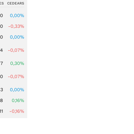
ES
CEDEARS
00
0,00%
00
-0,33%
00
0,00%
74
-0,07%
77
0,30%
50
-0,07%
63
0,00%
88
0,16%
11
-0,16%