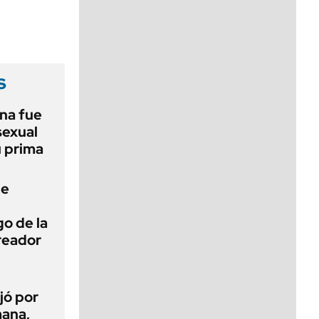
viernes de 10 a 18
s
na fue
sexual
u prima
de
o de la
creador
jó por
mana,