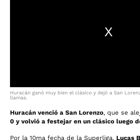
Huracán ganó muy bien el clásico y dejó a San Loren
llamas.
Huracán venció a San Lorenzo
, que se ale
0 y volvió a festejar en un clásico luego 
Por la 10ma fecha de la Superliga,
Lucas B