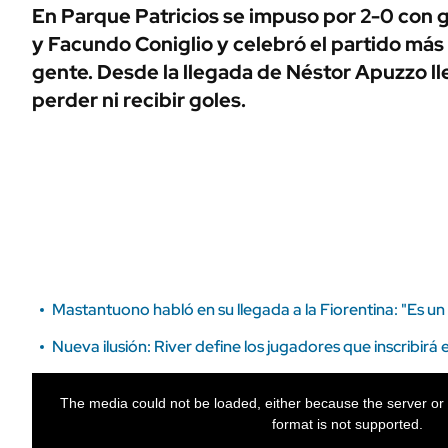
ÁMBITO DEBATE
En Parque Patricios se impuso por 2-0 con g
Municipios
y Facundo Coniglio y celebró el partido más
MEDIAKIT AMBITO DEBATE
URUGUAY
gente. Desde la llegada de Néstor Apuzzo ll
perder ni recibir goles.
Mastantuono habló en su llegada a la Fiorentina: "Es un
Nueva ilusión: River define los jugadores que inscribir
The media could not be loaded, either because the server or 
format is not supported.