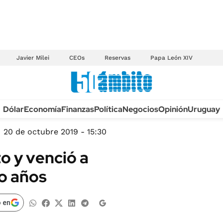
Javier Milei
CEOs
Reservas
Papa León XIV
Anuario autos 2026
Dólar
Economía
Finanzas
Política
Negocios
Opinión
Uruguay
TECNOLOGÍA
NOVEDADES FISCA
MÉXICO
20 de octubre 2019 - 15:30
EDICTOS JUDICIAL
OPINIÓN
o y venció a
MULTAS
MUNDO
o años
LICITACIONES
INFORMACIÓN GENERAL
CUADROS TARIFAR
ESPECTÁCULOS
 en
RECALL
DEPORTES