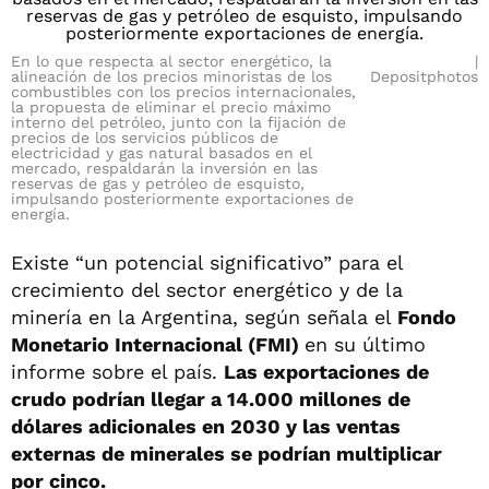
En lo que respecta al sector energético, la
alineación de los precios minoristas de los
Depositphotos
combustibles con los precios internacionales,
la propuesta de eliminar el precio máximo
interno del petróleo, junto con la fijación de
precios de los servicios públicos de
electricidad y gas natural basados en el
mercado, respaldarán la inversión en las
reservas de gas y petróleo de esquisto,
impulsando posteriormente exportaciones de
energía.
Existe “un potencial significativo” para el
crecimiento del sector energético y de la
minería en la Argentina, según señala el
Fondo
Monetario Internacional (FMI)
en su último
informe sobre el país.
Las exportaciones de
crudo podrían llegar a 14.000 millones de
dólares adicionales en 2030 y las ventas
externas de minerales se podrían multiplicar
por cinco.