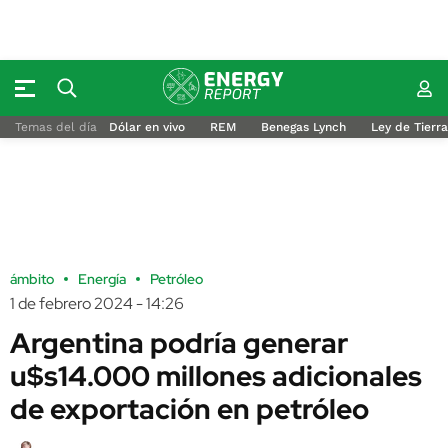
Temas del día
Dólar en vivo
REM
Benegas Lynch
Ley de Tierr
ámbito
Energía
Petróleo
1 de febrero 2024 - 14:26
Argentina podría generar
u$s14.000 millones adicionales
de exportación en petróleo