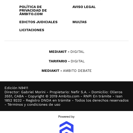
POLÍTICA DE
AVISO LEGAL
PRIVACIDAD DE
ÁMBITO.COM
EDICTOS JUDICIALES
MULTAS
LICITACIONES
MEDIAKIT
DIGITAL
TARIFARIO
DIGITAL
MEDIAKIT
AMBITO DEBATE
Edición N9411
Director: Gabriel Morini - Propietario: Nefir S.A. - Domicilio: Olleros
3551, CABA - Copyright © 2019 Ambito.com - RNPI En trámite - Issn
1852 9232 - Registro DNDA en trámite - Todos los derechos reservados
- Términos y condiciones de uso