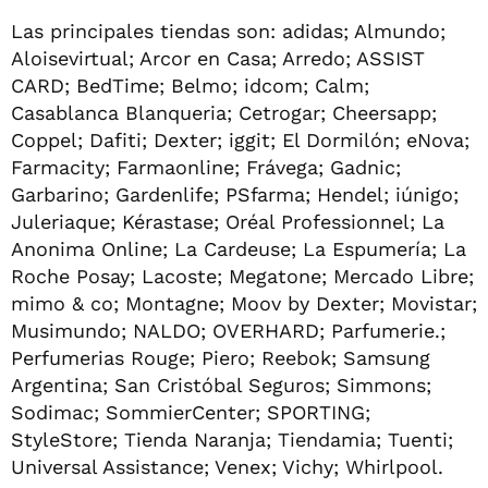
Las principales tiendas son: adidas; Almundo;
Aloisevirtual; Arcor en Casa; Arredo; ASSIST
CARD; BedTime; Belmo; idcom; Calm;
Casablanca Blanqueria; Cetrogar; Cheersapp;
Coppel; Dafiti; Dexter; iggit; El Dormilón; eNova;
Farmacity; Farmaonline; Frávega; Gadnic;
Garbarino; Gardenlife; PSfarma; Hendel; iúnigo;
Juleriaque; Kérastase; Oréal Professionnel; La
Anonima Online; La Cardeuse; La Espumería; La
Roche Posay; Lacoste; Megatone; Mercado Libre;
mimo & co; Montagne; Moov by Dexter; Movistar;
Musimundo; NALDO; OVERHARD; Parfumerie.;
Perfumerias Rouge; Piero; Reebok; Samsung
Argentina; San Cristóbal Seguros; Simmons;
Sodimac; SommierCenter; SPORTING;
StyleStore; Tienda Naranja; Tiendamia; Tuenti;
Universal Assistance; Venex; Vichy; Whirlpool.