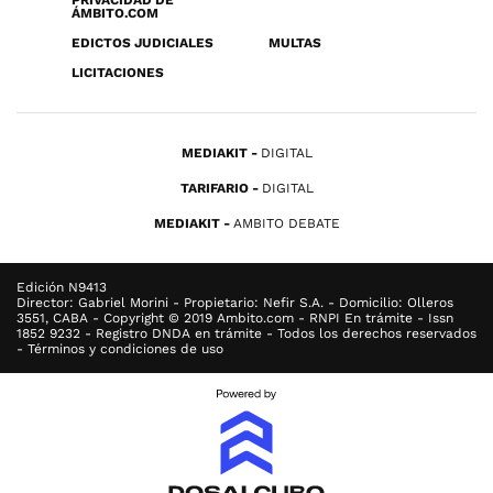
PRIVACIDAD DE
ÁMBITO.COM
EDICTOS JUDICIALES
MULTAS
LICITACIONES
MEDIAKIT
DIGITAL
TARIFARIO
DIGITAL
MEDIAKIT
AMBITO DEBATE
Edición N9413
Director: Gabriel Morini - Propietario: Nefir S.A. - Domicilio: Olleros
3551, CABA - Copyright © 2019 Ambito.com - RNPI En trámite - Issn
1852 9232 - Registro DNDA en trámite - Todos los derechos reservados
- Términos y condiciones de uso