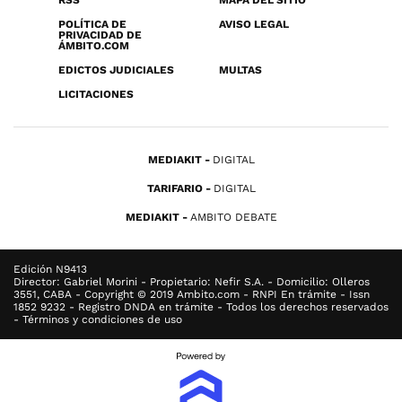
RSS
MAPA DEL SITIO
POLÍTICA DE
AVISO LEGAL
PRIVACIDAD DE
ÁMBITO.COM
EDICTOS JUDICIALES
MULTAS
LICITACIONES
MEDIAKIT
DIGITAL
TARIFARIO
DIGITAL
MEDIAKIT
AMBITO DEBATE
Edición N9413
Director: Gabriel Morini - Propietario: Nefir S.A. - Domicilio: Olleros
3551, CABA - Copyright © 2019 Ambito.com - RNPI En trámite - Issn
1852 9232 - Registro DNDA en trámite - Todos los derechos reservados
- Términos y condiciones de uso