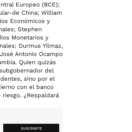
entral Europeo (BCE);
ular-de China; William
dios Económicos y
nales; Stephen
dios Monetarios y
nales; Durmus Yilmaz,
; José Antonio Ocampo
lumbia. Quien quizás
 subgobernador del
dentes, sino por el
ierno con el banco
o riesgo. ¿Respaldará
SUSCRIBITE