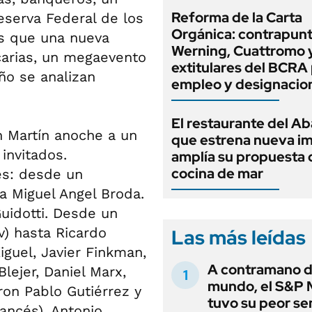
Reforma de la Carta
eserva Federal de los
Orgánica: contrapunt
os que una nueva
Werning, Cuattromo 
carias, un megaevento
extitulares del BCRA 
ño se analizan
empleo y designacio
El restaurante del A
n Martín anoche a un
que estrena nueva i
invitados.
amplía su propuesta 
cocina de mar
es: desde un
a Miguel Angel Broda.
uidotti. Desde un
) hasta Ricardo
Las más leídas
iguel, Javier Finkman,
A contramano d
Blejer, Daniel Marx,
mundo, el S&P 
ron Pablo Gutiérrez y
tuvo su peor s
rancés), Antonio