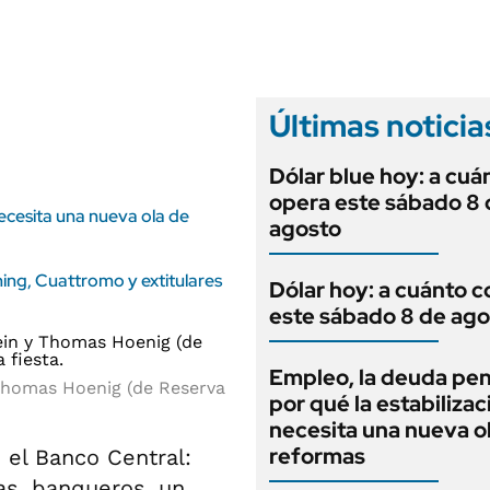
ANUARIO 2025
LIFESTYLE
EDICIÓN IMPRESA
AUTOS
Últimas noticia
Dólar blue hoy: a cuá
opera este sábado 8 
necesita una nueva ola de
agosto
ing, Cuattromo y extitulares
Dólar hoy: a cuánto c
este sábado 8 de ago
Empleo, la deuda pen
 Thomas Hoenig (de Reserva
por qué la estabilizac
necesita una nueva o
reformas
 el Banco Central:
as, banqueros, un