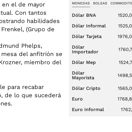
e en el de mayor
MONEDAS
BOLSAS
COMMODITI
tual. Con tantos
Dólar BNA
1520,
mostrando habilidades
Dólar Informal
1525,
 Frenkel, (Grupo de
Dólar Tarjeta
1976,
 Edmund Phelps,
Dólar
1760,
Importador
mesa del anfitrión se
l Krozner, miembro del
Dólar Mep
1524,
Dólar
1498,
Mayorista
le para recabar
Dólar Cripto
1565,
o, de lo que sucederá
Euro
1768,
ones.
Euro Informal
1762,