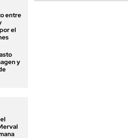
o entre
y
por el
nes
basto
magen y
de
el
Merval
emana