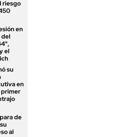
 riesgo
 450
esión en
 del
44",
y el
ich
mó su
a
utiva en
l primer
trajo
 para de
 su
so al