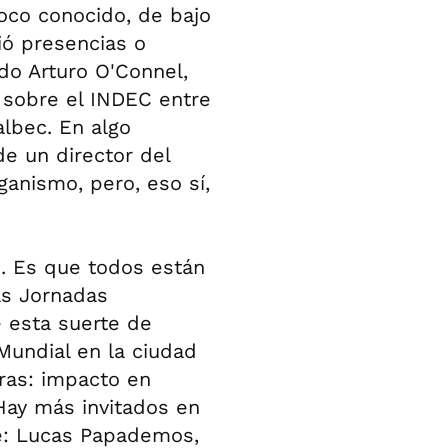
oco conocido, de bajo
uió presencias o
do Arturo O'Connel,
 sobre el INDEC entre
albec. En algo
de un director del
ganismo, pero, eso sí,
to. Es que todos están
las Jornadas
e esta suerte de
Mundial en la ciudad
eras: impacto en
Hay más invitados en
he: Lucas Papademos,