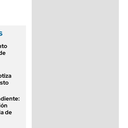
viernes de 10 a 18
s
nto
de
otiza
sto
diente:
ión
la de