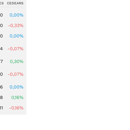
ES
CEDEARS
00
0,00%
00
-0,33%
00
0,00%
74
-0,07%
77
0,30%
50
-0,07%
06
0,00%
88
0,16%
11
-0,16%