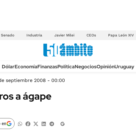
Senado
Industria
Javier Milei
CEOs
Papa León XIV
Anuario autos 2026
Dólar
Economía
Finanzas
Política
Negocios
Opinión
Uruguay
TECNOLOGÍA
NOVEDADES FISCA
MÉXICO
 de septiembre 2008 - 00:00
EDICTOS JUDICIAL
OPINIÓN
ros a ágape
MULTAS
MUNDO
LICITACIONES
INFORMACIÓN GENERAL
CUADROS TARIFAR
ESPECTÁCULOS
 en
RECALL
DEPORTES