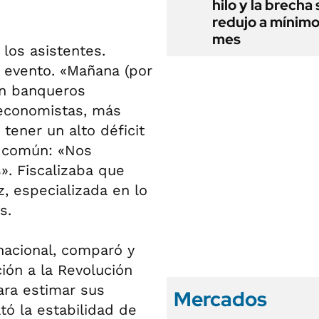
hilo y la brecha 
redujo a mínimo
mes
 los asistentes.
l evento. «Mañana (por
an banqueros
 economistas, más
tener un alto déficit
s común: «Nos
». Fiscalizaba que
, especializada en lo
s.
rnacional, comparó y
ción a la Revolución
ara estimar sus
Mercados
tó la estabilidad de