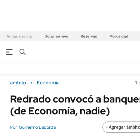
Temas del día
Dólar en vivo
Reservas
Morosidad
NEGOCIOS
ÚLTIMAS NOTICIAS
Especiales Ámbito
ECONOMÍA
ámbito
Economía
1
Real Estate
Banco de Datos
Redrado convocó a banque
Sustentabilidad
Campo
(de Economía, nadie)
Seguros
FINANZAS
ENERGY REPORT
Dólar
Guillermo Laborda
Por
+
Agregar ámbito
POLÍTICA
Mercados
Nacional