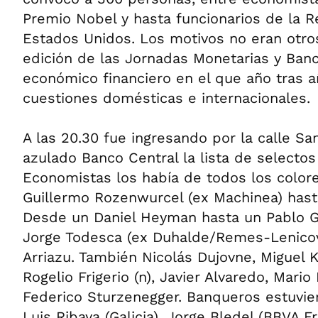
Premio Nobel y hasta funcionarios de la R
Estados Unidos. Los motivos no eran otr
edición de las Jornadas Monetarias y Ban
económico financiero en el que año tras a
cuestiones domésticas e internacionales.
A las 20.30 fue ingresando por la calle Sa
azulado Banco Central la lista de selectos 
Economistas los había de todos los color
Guillermo Rozenwurcel (ex Machinea) hast
Desde un Daniel Heyman hasta un Pablo G
Jorge Todesca (ex Duhalde/Remes-Lenicov
Arriazu. También Nicolás Dujovne, Miguel K
Rogelio Frigerio (n), Javier Alvaredo, Mario 
Federico Sturzenegger. Banqueros estuvie
Luis Ribaya (Galicia), Jorge Bledel (BBVA F