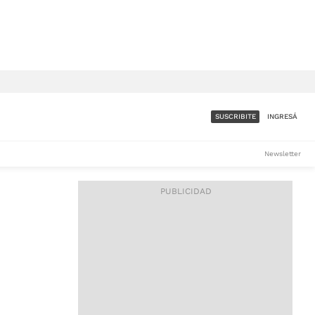
SUSCRIBITE
INGRESÁ
SUMATE A LA COMUNIDAD
Newsletter
DE ÁMBITO
LES
ACCESO FULL - $1.800/MES
ES
CORPORATIVO - CONSULTAR
Si tenés dudas comunicate
con nosotros a
IOS
suscripciones@ambito.com.ar
Llamanos al (54) 11 4556-
9147/48 o
al (54) 11 4449-3256 de lunes a