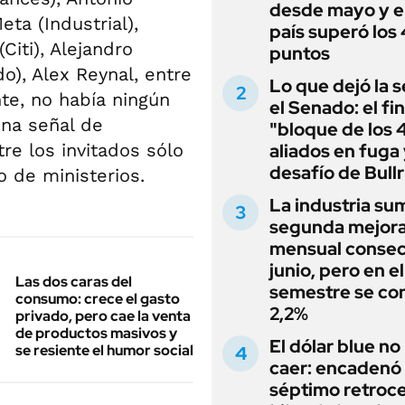
desde mayo y el
ta (Industrial),
país superó los
Citi), Alejandro
puntos
o), Alex Reynal, entre
Lo que dejó la s
te, no había ningún
el Senado: el fin
Una señal de
"bloque de los 
re los invitados sólo
aliados en fuga 
desafío de Bullr
o de ministerios.
La industria su
segunda mejor
mensual consec
junio, pero en e
Las dos caras del
semestre se con
consumo: crece el gasto
2,2%
privado, pero cae la venta
de productos masivos y
El dólar blue no
se resiente el humor social
caer: encadenó
séptimo retroce