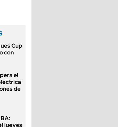
viernes de 10 a 18
s
gues Cup
lo con
pera el
léctrica
lones de
MBA:
el jueves