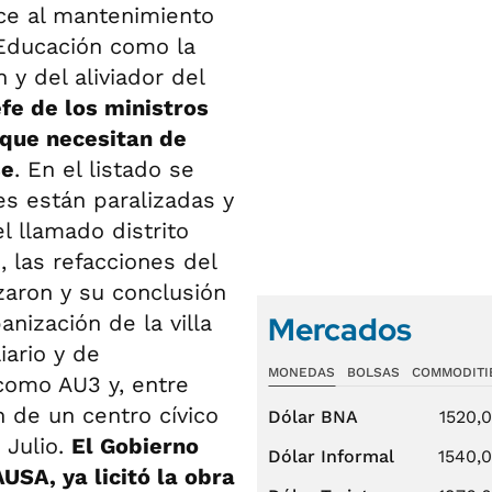
ace al mantenimiento
 Educación como la
 y del aliviador del
efe de los ministros
 que necesitan de
se
. En el listado se
es están paralizadas y
 llamado distrito
, las refacciones del
aron y su conclusión
Mercados
nización de la villa
iario y de
MONEDAS
BOLSAS
COMMODITI
como AU3 y, entre
n de un centro cívico
Dólar BNA
1520,
 Julio.
El Gobierno
Dólar Informal
1540,
USA, ya licitó la obra