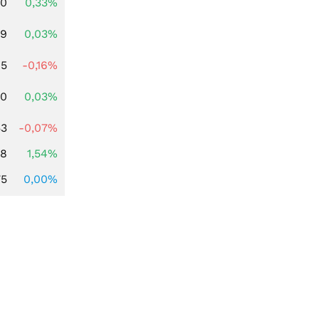
00
0,33%
39
0,03%
45
-0,16%
50
0,03%
53
-0,07%
68
1,54%
75
0,00%