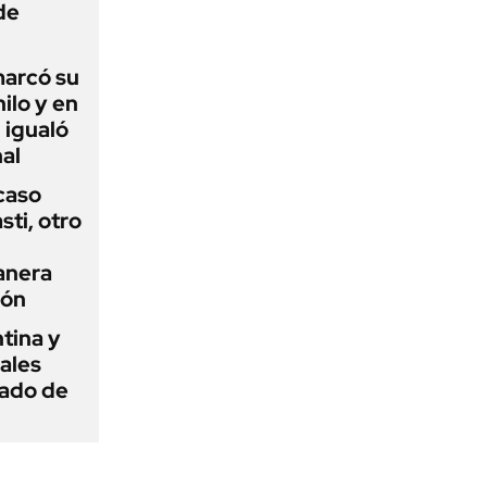
de
 marcó su
hilo y en
 igualó
al
 caso
ti, otro
anera
ión
tina y
ñales
gado de