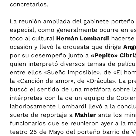
concretarlos.
La reunión ampliada del gabinete porteño 
especial, como generalmente ocurre en e
tocó al cultural
Hernán Lombardi
hacerse 
ocasión y llevó la orquesta que dirige
Ang
por su desempeño junto a
«Pepito» Cibri
quien interpretó diversos temas de películ
entre ellos «Sueño imposible», de «El ho
la «Canción de amor», de «Drácula». La pr
buscó el sentido de una metáfora sobre la
intérpretes con la de un equipo de Gobie
laboriosamente Lombardi llevó a la conclu
suerte de reportaje a
Mahler
ante los min
funcionarios que se reunieron ayer a la m
teatro 25 de Mayo del porteño barrio de Vi