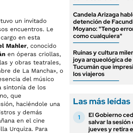
Candela Arizaga habló
tuvo un invitado
detención de Facun
Moyano: "Tengo erro
sos encuentros. Le
como cualquiera"
cargo en esta
el Mahler
, conocido
Ruinas y cultura milen
án
en óperas criollas,
joya arqueológica de
as y obras teatrales,
Tucumán que impresi
mbre de La Mancha», o
los viajeros
esencia del músico
 sintonía de los
rno, que
Las más leídas
sión, haciéndole una
istros y demás
El Gobierno ce
añana en el cine
salvar la sesión
lla Urquiza. Para
jueves y retira e