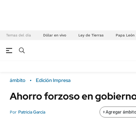
Temas del día
Dólar en vivo
Ley de Tierras
Papa León 
NEGOCIOS
ÚLTIMAS NOTICIAS
Especiales Ámbito
ECONOMÍA
ámbito
Edición Impresa
Real Estate
Banco de Datos
Ahorro forzoso en gobiern
Sustentabilidad
Campo
Seguros
FINANZAS
Patricia García
Por
+
Agregar ámbito
ENERGY REPORT
Dólar
POLÍTICA
Mercados
Nacional