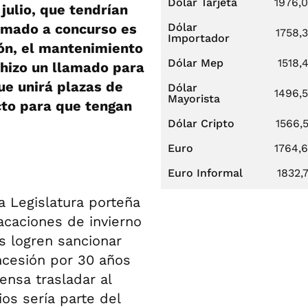
Dólar Tarjeta
1976,
julio, que tendrían
llamado a concurso es
Dólar
1758,
Importador
ión, el mantenimiento
Dólar Mep
1518,
 hizo un llamado para
ue unirá plazas de
Dólar
1496,
Mayorista
cto para que tengan
Dólar Cripto
1566,
Euro
1764,
Euro Informal
1832,
 Legislatura porteña
acaciones de invierno
os logren sancionar
ncesión por 30 años
ensa trasladar al
ios sería parte del