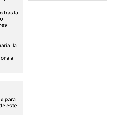
 tras la
do
res
aria: la
ona a
de para
 de este
l