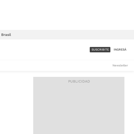
Brasil
SUSCRIBITE
INGRESÁ
SUMATE A LA COMUNIDAD
Newsletter
DE ÁMBITO
LES
ACCESO FULL - $1.800/MES
ES
CORPORATIVO - CONSULTAR
Si tenés dudas comunicate
con nosotros a
IOS
suscripciones@ambito.com.ar
Llamanos al (54) 11 4556-
9147/48 o
al (54) 11 4449-3256 de lunes a