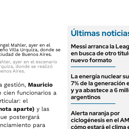
ANUARIO 2025
LIFESTYLE
EDICIÓN IMPRESA
AUTOS
Últimas noticia
Messi arranca la Lea
en busca de otro títu
nuevo formato
hler, ayer en el escenario
rquiza, donde se realizó
enos Aires.
La energía nuclear su
7% de la generación e
a gestión,
Mauricio
y ya abastece a 6 mil
 cien funcionarios a
argentinos
icular: el
nota aparte)
y las
Alerta naranja por
que postergará
ciclogénesis en el A
anciamiento para
cómo estará el clima 