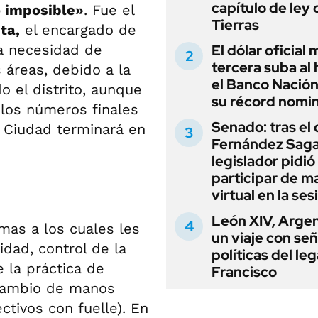
capítulo de ley 
o imposible»
. Fue el
Tierras
ta,
el encargado de
la necesidad de
El dólar oficial
tercera suba al 
 áreas, debido a la
el Banco Nación
o el distrito, aunque
su récord nomin
los números finales
Senado: tras el
a Ciudad terminará en
Fernández Sagas
legislador pidió
participar de m
virtual en la ses
León XIV, Argen
mas a los cuales les
un viaje con se
idad, control de la
políticas del le
 la práctica de
Francisco
 cambio de manos
ctivos con fuelle). En