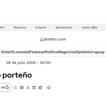
XIV
Reservas
Empleo
Monotributo
Javier Milei
Anuario autos 2026
Dólar
Economía
Finanzas
Política
Negocios
Opinión
Uruguay
TECNOLOGÍA
NOVEDADES FISCA
MÉXICO
28 de julio 2009 - 00:00
EDICTOS JUDICIAL
OPINIÓN
o porteño
MULTAS
MUNDO
LICITACIONES
INFORMACIÓN GENERAL
 en
CUADROS TARIFAR
ESPECTÁCULOS
RECALL
DEPORTES