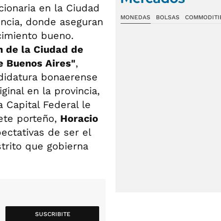
cionaria en la Ciudad
MONEDAS
BOLSAS
COMMODITI
vincia, donde aseguran
cimiento bueno.
n de la Ciudad de
de Buenos Aires"
,
ndidatura bonaerense
ginal en la provincia,
 Capital Federal le
nete porteño,
Horacio
ectativas de ser el
strito que gobierna
SUSCRIBITE