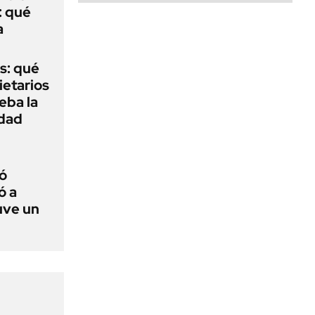
: qué
a
s: qué
ietarios
ueba la
edad
ó
ó a
uve un