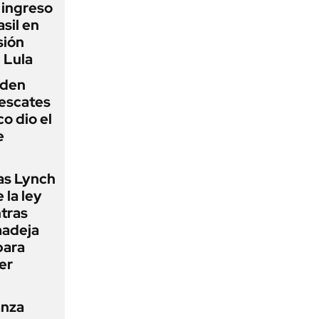
l ingreso
sil en
sión
 Lula
iden
rescates
o dio el
e
as Lynch
 la ley
ntras
madeja
para
er
anza