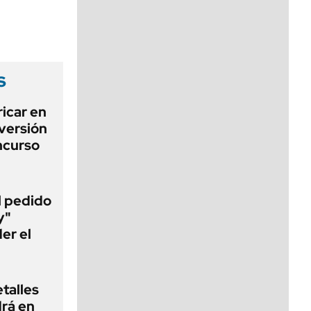
viernes de 10 a 18
s
icar en
nversión
ncurso
al pedido
y"
er el
talles
rá en