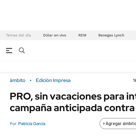
Temas del día
Dólar en vivo
REM
Benegas Lynch
NEGOCIOS
ÚLTIMAS NOTICIAS
Especiales Ámbito
ECONOMÍA
ámbito
Edición Impresa
1
Real Estate
Banco de Datos
PRO, sin vacaciones para i
Sustentabilidad
Campo
campaña anticipada contra 
Seguros
FINANZAS
ENERGY REPORT
Dólar
Patricia García
Por
+
Agregar ámbito
POLÍTICA
Mercados
Nacional