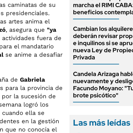
las caminatas de su
marcha el RIMI CABA
beneficios contempl
s presidenciales.
as artes anima el
Cambian los alquilere
zó
, asegura que
"ya
deberán revisar prop
 actividades fuera de
e inquilinos si se apr
 para el mandatario
nueva Ley de Propi
al
se anime a desafiar
Privada
Candela Arizaga habl
paña de
Gabriela
nuevamente y deslig
 para la provincia de
Facundo Moyano: "T
brote psicótico"
 por la sucesión de
 semana logró los
, cuando ella se
Las más leídas
dentes en la gestión
n que no conocía el