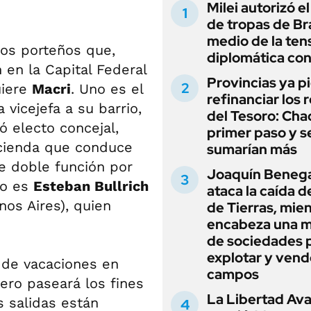
Milei autorizó e
de tropas de Bra
medio de la ten
ios porteños que,
diplomática con
 en la Capital Federal
Provincias ya p
uiere
Macri
. Uno es el
refinanciar los 
a vicejefa a su barrio,
del Tesoro: Chac
ó electo concejal,
primer paso y s
acienda que conduce
sumarían más
de doble función por
Joaquín Beneg
tro es
Esteban Bullrich
ataca la caída de
nos Aires), quien
de Tierras, mie
encabeza una 
de sociedades 
explotar y vend
 de vacaciones en
campos
ero paseará los fines
La Libertad Av
s salidas están