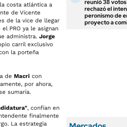
reunió 38 votos
la costa atlántica a
rechazó el inten
ente de Vicente
peronismo de en
s de la vice de llegar
proyecto a com
 el PRO ya le asignan
que administra.
Jorge
pio carril exclusivo
con la porteña
la de
Macri
con
amente, por ahora,
se sumaría.
ndidatura"
, confían en
intendente finalmente
go. La estrategia
Mercados