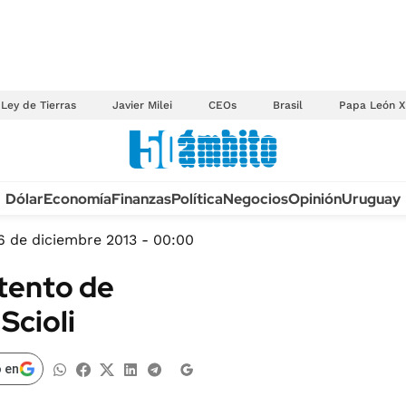
Ley de Tierras
Javier Milei
CEOs
Brasil
Papa León X
Anuario autos 2026
Dólar
Economía
Finanzas
Política
Negocios
Opinión
Uruguay
TECNOLOGÍA
NOVEDADES FISCA
MÉXICO
6 de diciembre 2013 - 00:00
EDICTOS JUDICIAL
OPINIÓN
ntento de
MULTAS
MUNDO
Scioli
LICITACIONES
INFORMACIÓN GENERAL
CUADROS TARIFAR
ESPECTÁCULOS
 en
RECALL
DEPORTES