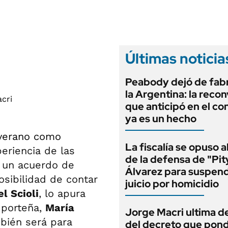
ANUARIO 2025
LIFESTYLE
EDICIÓN IMPRESA
AUTOS
Últimas noticia
Peabody dejó de fabr
la Argentina: la reco
que anticipó en el co
ya es un hecho
 verano como
La fiscalía se opuso 
eriencia de las
de la defensa de "Pit
a un acuerdo de
Álvarez para suspend
osibilidad de contar
juicio por homicidio
l Scioli
, lo apura
 porteña,
María
Jorge Macri ultima de
mbién será para
del decreto que pond