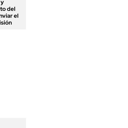
 y
to del
viar el
isión