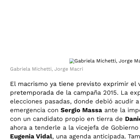
ÁMBITO DEBATE
Municipios
MEDIAKIT AMBITO DEBATE
URUGUAY
Gabriela Michetti, Jorge Macri
El macrismo ya tiene previsto exprimir el
pretemporada de la campa
ña 2015. La exp
elecciones pasadas, donde debió acudir 
emergencia con
Sergio Massa
ante la imp
con un candidato propio en tierra de
Danie
ahora a tenderle a la vicejefa de Gobierno
Eugenia Vidal
, una agenda anticipada. Ta