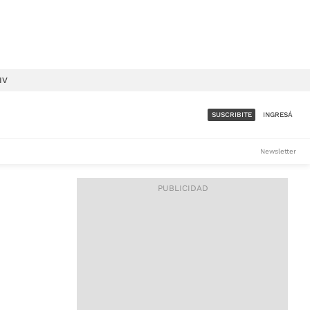
IV
SUSCRIBITE
INGRESÁ
SUMATE A LA COMUNIDAD
Newsletter
DE ÁMBITO
LES
ACCESO FULL - $1.800/MES
ES
CORPORATIVO - CONSULTAR
Si tenés dudas comunicate
con nosotros a
IOS
suscripciones@ambito.com.ar
Llamanos al (54) 11 4556-
9147/48 o
al (54) 11 4449-3256 de lunes a