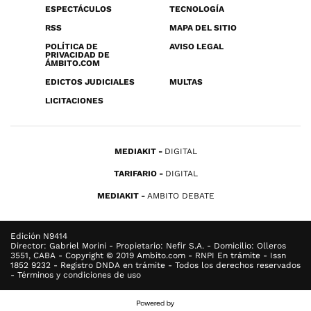
ESPECTÁCULOS
TECNOLOGÍA
RSS
MAPA DEL SITIO
POLÍTICA DE
AVISO LEGAL
PRIVACIDAD DE
ÁMBITO.COM
EDICTOS JUDICIALES
MULTAS
LICITACIONES
MEDIAKIT
DIGITAL
TARIFARIO
DIGITAL
MEDIAKIT
AMBITO DEBATE
Edición N9414
Director: Gabriel Morini - Propietario: Nefir S.A. - Domicilio: Olleros
3551, CABA - Copyright © 2019 Ambito.com - RNPI En trámite - Issn
1852 9232 - Registro DNDA en trámite - Todos los derechos reservados
- Términos y condiciones de uso