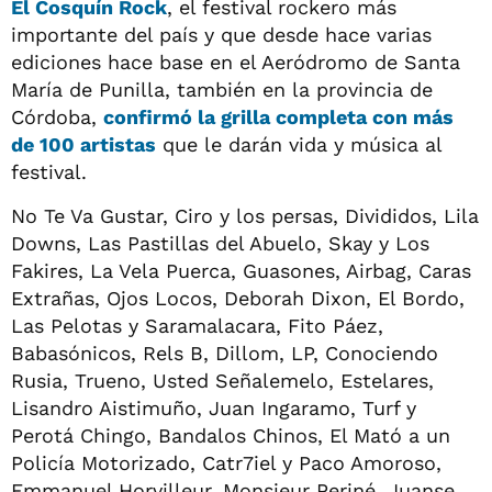
El
Cosquín Rock
, el festival rockero más
importante del país y que desde hace varias
ediciones hace base en el Aeródromo de Santa
María de Punilla, también en la provincia de
Córdoba,
confirmó la grilla completa con más
de 100 artistas
que le darán vida y música al
festival.
No Te Va Gustar, Ciro y los persas, Divididos, Lila
Downs, Las Pastillas del Abuelo, Skay y Los
Fakires, La Vela Puerca, Guasones, Airbag, Caras
Extrañas, Ojos Locos, Deborah Dixon, El Bordo,
Las Pelotas y Saramalacara, Fito Páez,
Babasónicos, Rels B, Dillom, LP, Conociendo
Rusia, Trueno, Usted Señalemelo, Estelares,
Lisandro Aistimuño, Juan Ingaramo, Turf y
Perotá Chingo, Bandalos Chinos, El Mató a un
Policía Motorizado, Catr7iel y Paco Amoroso,
Emmanuel Horvilleur, Monsieur Periné, Juanse,