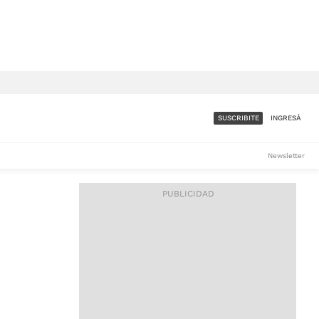
SUSCRIBITE
INGRESÁ
SUMATE A LA COMUNIDAD
Newsletter
DE ÁMBITO
LES
ACCESO FULL - $1.800/MES
ES
CORPORATIVO - CONSULTAR
Si tenés dudas comunicate
con nosotros a
IOS
suscripciones@ambito.com.ar
Llamanos al (54) 11 4556-
9147/48 o
al (54) 11 4449-3256 de lunes a