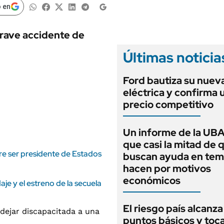
ANUARIO 2025
 en
LIFESTYLE
EDICIÓN IMPRESA
AUTOS
 grave accidente de
Últimas noticia
Ford bautiza su nuev
eléctrica y confirma 
precio competitivo
Un informe de la UBA
que casi la mitad de 
re ser presidente de Estados
buscan ayuda en tem
hacen por motivos
económicos
daje y el estreno de la secuela
El riesgo país alcanza
puntos básicos y toca