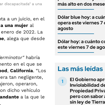
más alto en dos mese
ar discapacitada" a una
Dólar blue hoy: a cuá
a a un juicio, en el
opera este viernes 7
 a una mujer
al
agosto
enero de 2022. La
ne
, alega que desde
Dólar hoy: a cuánto c
este viernes 7 de ag
Terminator"
habría
mento en el que se
Las más leídas
ood
,
California
. “Los
ra tan negligente,
El Gobierno apr
dujeron, operaron,
Inviolabilidad de
ron dicho vehículo
Propiedad Priv
pero con sabor
mandante
a la que le
sin ley de Tierra
.