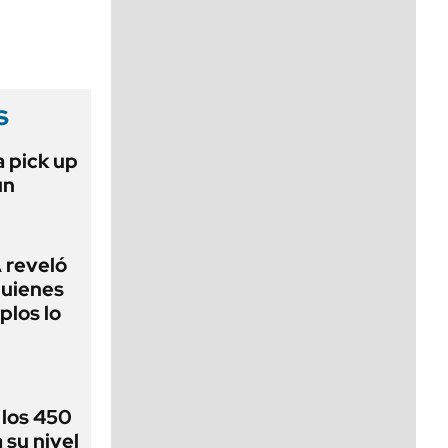
viernes de 10 a 18
s
a pick up
un
 reveló
quienes
plos lo
 los 450
 su nivel