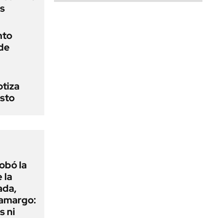
s
nto
 de
otiza
osto
obó la
 la
ada,
 amargo:
s ni