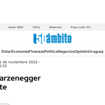
Javier Milei
CEOs
Reservas
Papa León XIV
Anuario autos 2026
Dólar
Economía
Finanzas
Política
Negocios
Opinión
Uruguay
TECNOLOGÍA
NOVEDADES FISCA
MÉXICO
6 de noviembre 2023 -
EDICTOS JUDICIAL
5:33
OPINIÓN
MULTAS
warzenegger
MUNDO
LICITACIONES
te
INFORMACIÓN GENERAL
CUADROS TARIFAR
ESPECTÁCULOS
RECALL
DEPORTES