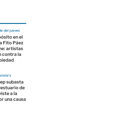
de del jueves
ósito en el
a Fito Páez
he: artistas
 contra la
opiedad
ristie's
eep subasta
vestuario de
viste a la
or una causa