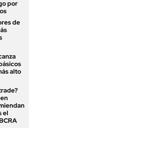
go por
dos
ores de
más
s
lcanza
básicos
más alto
 trade?
 en
omiendan
s el
l BCRA