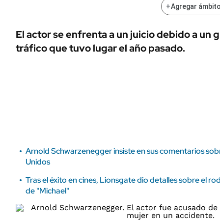
ÁMBITO DEBATE
+
Agregar ámbito
Municipios
MEDIAKIT AMBITO DEBATE
El actor se enfrenta a un juicio debido a un
URUGUAY
tráfico que tuvo lugar el año pasado.
Arnold Schwarzenegger insiste en sus comentarios sob
Unidos
Tras el éxito en cines, Lionsgate dio detalles sobre el ro
de "Michael"