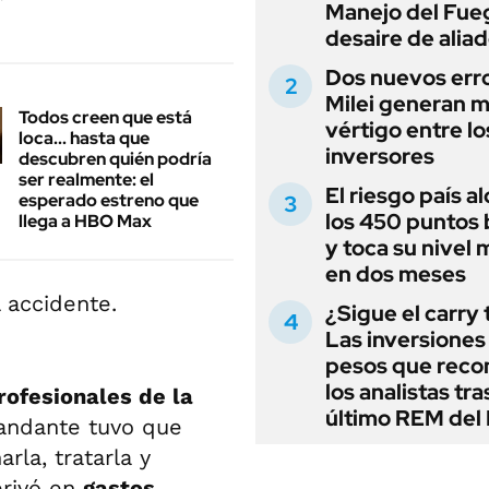
Manejo del Fue
desaire de alia
Dos nuevos err
Milei generan 
Todos creen que está
vértigo entre lo
loca... hasta que
inversores
descubren quién podría
ser realmente: el
El riesgo país a
esperado estreno que
los 450 puntos 
llega a HBO Max
y toca su nivel 
en dos meses
¿Sigue el carry
Las inversiones
pesos que rec
los analistas tra
profesionales de la
último REM de
mandante tuvo que
rla, tratarla y
derivó en
gastos