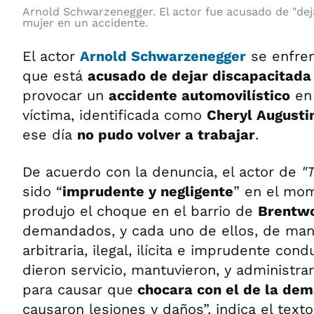
Arnold Schwarzenegger. El actor fue acusado de "dej
mujer en un accidente.
El actor
Arnold Schwarzenegger
se enfrent
que está
acusado de dejar discapacitada
provocar un
accidente automovilístico
en 
víctima, identificada como
Cheryl Augusti
ese día
no pudo volver a trabajar
.
De acuerdo con la denuncia, el actor de
"
sido “
imprudente y negligente
” en el mo
produjo el choque en el barrio de
Brentw
demandados, y cada uno de ellos, de mane
arbitraria, ilegal, ilícita e imprudente con
dieron servicio, mantuvieron, y administra
para causar que
chocara con el de la de
causaron lesiones y daños”, indica el texto