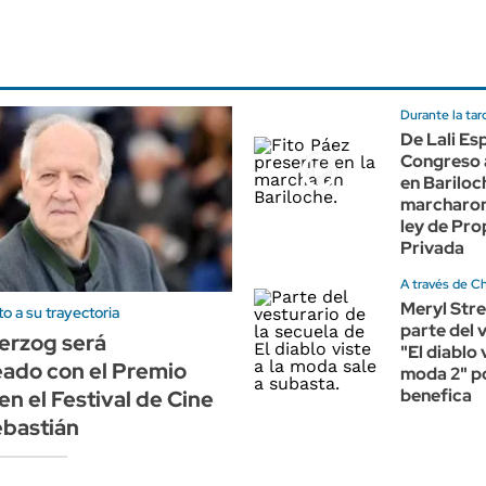
Durante la tar
De Lali Esp
Congreso 
en Bariloc
marcharon
ley de Pr
Privada
A través de Ch
Meryl Str
 a su trayectoria
parte del 
erzog será
"El diablo 
ado con el Premio
moda 2" p
benefica
en el Festival de Cine
ebastián