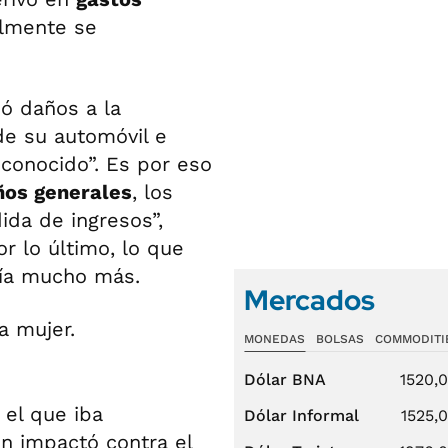
almente se
ó daños a la
de su automóvil e
conocido”. Es por eso
ños generales
, los
ida de ingresos”,
or lo último, lo que
ría mucho más.
Mercados
MONEDAS
BOLSAS
COMMODITI
Dólar BNA
1520,
 el que iba
Dólar Informal
1525,
 impactó contra el