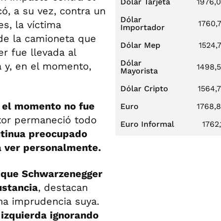
Dólar Tarjeta
1976,
ó, a su vez, contra un
Dólar
s, la víctima
1760,
Importador
de la camioneta que
Dólar Mep
1524,
r fue llevada al
Dólar
za y, en el momento,
1498,
Mayorista
Dólar Cripto
1564,
a el momento no fue
Euro
1768,
tor permaneció todo
Euro Informal
1762,
ntinua preocupado
 a ver personalmente.
 que Schwarzenegger
ustancia
, destacan
na imprudencia suya.
a izquierda ignorando