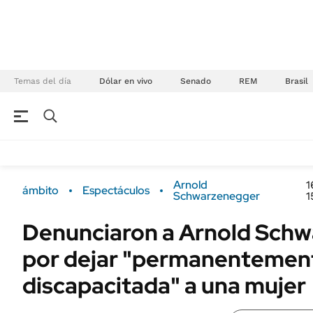
Temas del día
Dólar en vivo
Senado
REM
Brasil
NEGOCIOS
ÚLTIMAS NOTICIAS
Especiales Ámbito
ECONOMÍA
Arnold
1
ámbito
Espectáculos
Real Estate
Schwarzenegger
1
Banco de Datos
Sustentabilidad
Campo
Denunciaron a Arnold Sch
Seguros
FINANZAS
por dejar "permanentemen
ENERGY REPORT
Dólar
discapacitada" a una mujer
POLÍTICA
Mercados
Nacional