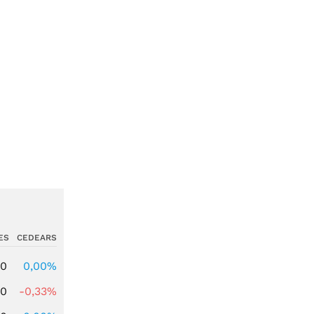
ES
CEDEARS
00
0,00%
00
-0,33%