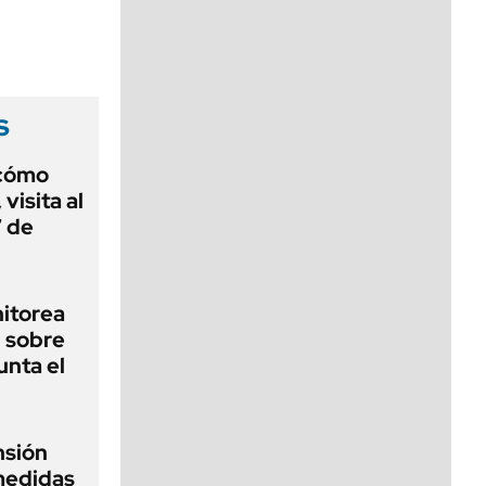
viernes de 10 a 18
s
 cómo
visita al
7 de
nitorea
l sobre
unta el
nsión
medidas