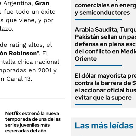
e Argentina,
Gran
comerciales en energ
ue fue todo un éxito
y semiconductores
 que viene, y por
lazo.
Arabia Saudita, Turqu
Pakistán sellan un pa
defensa en plena esc
e rating altos, el
del conflicto en Medi
ión Robinson
". El
Oriente
talla chica nacional
mporadas en 2001 y
El dólar mayorista pr
n Canal 13.
contra la barrera de 
el accionar oficial bu
evitar que la supere
Netflix estrenó la nueva
temporada de una de las
Las más leídas
series juveniles más
esperadas del año