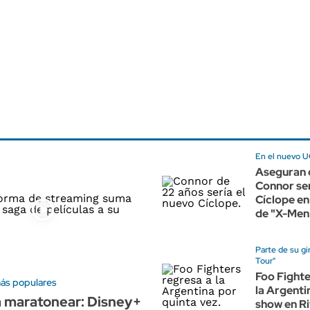
En el nuevo 
Aseguran 
Connor ser
Cíclope en 
de "X-Men
Parte de su gi
Tour"
Foo Fighte
más populares
la Argenti
a maratonear: Disney+
show en Ri