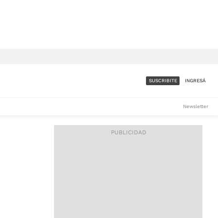
SUSCRIBITE
INGRESÁ
SUMATE A LA COMUNIDAD
Newsletter
DE ÁMBITO
LES
ACCESO FULL - $1.800/MES
ES
CORPORATIVO - CONSULTAR
Si tenés dudas comunicate
con nosotros a
IOS
suscripciones@ambito.com.ar
Llamanos al (54) 11 4556-
9147/48 o
al (54) 11 4449-3256 de lunes a