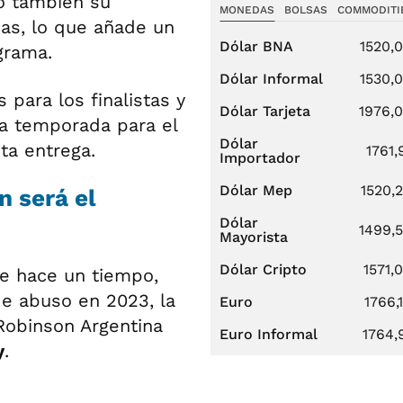
no también su
MONEDAS
BOLSAS
COMMODITI
ias, lo que añade un
Dólar BNA
1520,
grama.
Dólar Informal
1530,
para los finalistas y
Dólar Tarjeta
1976,
a temporada para el
Dólar
ta entrega.
1761,
Importador
Dólar Mep
1520,
 será el
Dólar
1499,
Mayorista
Dólar Cripto
1571,
fe hace un tiempo,
de abuso en 2023, la
Euro
1766,
Robinson Argentina
Euro Informal
1764,
y
.