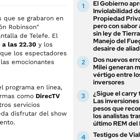
El Gobierno apr
Inviolabilidad de
s que se grabaron en
Propiedad Priv
pero con sabor
ión Robinson"
sin ley de Tierra
talla de Telefe. El
Manejo del Fue
 a las 22.30
y los
desaire de alia
 que los espectadores
Dos nuevos err
 las emocionantes
Milei generan 
vértigo entre lo
inversores
l programa en línea,
¿Sigue el carry
formas como
DirecTV
Las inversiones
tros servicios
pesos que rec
eda disfrutar del show
los analistas tra
ento.
último REM de
Testigos de Via