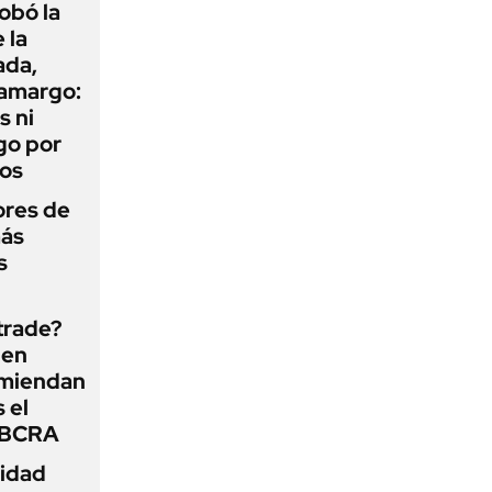
obó la
 la
ada,
 amargo:
s ni
go por
dos
ores de
más
s
 trade?
 en
omiendan
s el
l BCRA
lidad