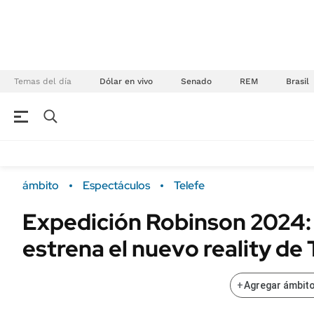
Temas del día
Dólar en vivo
Senado
REM
Brasil
NEGOCIOS
ÚLTIMAS NOTICIAS
Especiales Ámbito
ECONOMÍA
ámbito
Espectáculos
Telefe
Real Estate
Banco de Datos
Expedición Robinson 2024:
Sustentabilidad
Campo
estrena el nuevo reality de 
Seguros
FINANZAS
ENERGY REPORT
Dólar
+
Agregar ámbito
POLÍTICA
Mercados
Nacional