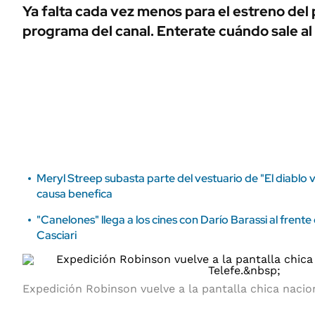
ÁMBITO DEBATE
Ya falta cada vez menos para el estreno del
Municipios
programa del canal. Enterate cuándo sale al 
MEDIAKIT AMBITO DEBATE
URUGUAY
Meryl Streep subasta parte del vestuario de "El diablo v
causa benefica
"Canelones" llega a los cines con Darío Barassi al frente
Casciari
Expedición Robinson vuelve a la pantalla chica nacio