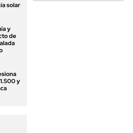
ía solar
ía y
cto de
alada
o
esiona
$1.500 y
sca