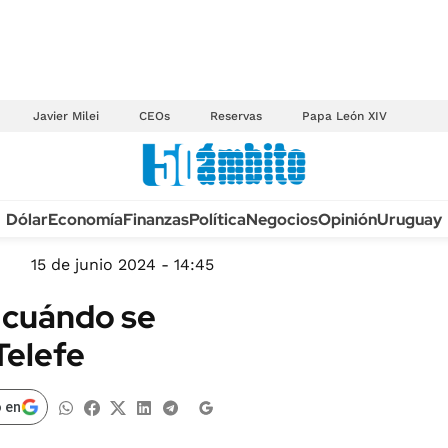
Javier Milei
CEOs
Reservas
Papa León XIV
Anuario autos 2026
Dólar
Economía
Finanzas
Política
Negocios
Opinión
Uruguay
TECNOLOGÍA
NOVEDADES FISCA
MÉXICO
15 de junio 2024 - 14:45
EDICTOS JUDICIAL
OPINIÓN
 cuándo se
MULTAS
MUNDO
Telefe
LICITACIONES
INFORMACIÓN GENERAL
CUADROS TARIFAR
ESPECTÁCULOS
 en
RECALL
DEPORTES