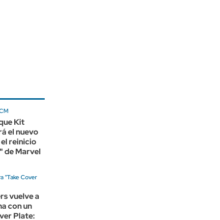
UCM
que Kit
á el nuevo
el reinicio
" de Marvel
ra "Take Cover
rs vuelve a
na con un
ver Plate: