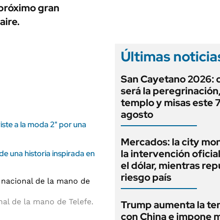
ANUARIO 2025
 próximo gran
LIFESTYLE
EDICIÓN IMPRESA
aire.
AUTOS
Últimas noticia
San Cayetano 2026:
será la peregrinación, 
templo y misas este 
agosto
iste a la moda 2" por una
Mercados: la city mo
la intervención oficia
 de una historia inspirada en
el dólar, mientras rep
riesgo país
nal de la mano de Telefe.
Trump aumenta la te
con China e impone 