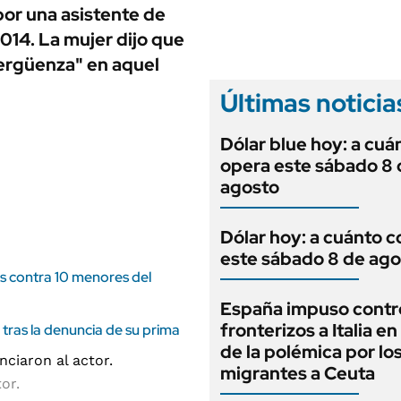
ANUARIO 2025
por una asistente de
LIFESTYLE
EDICIÓN IMPRESA
014. La mujer dijo que
AUTOS
vergüenza" en aquel
Últimas noticia
Dólar blue hoy: a cuá
opera este sábado 8 
agosto
Dólar hoy: a cuánto c
este sábado 8 de ago
es contra 10 menores del
España impuso contr
fronterizos a Italia e
tras la denuncia de su prima
de la polémica por lo
migrantes a Ceuta
or.