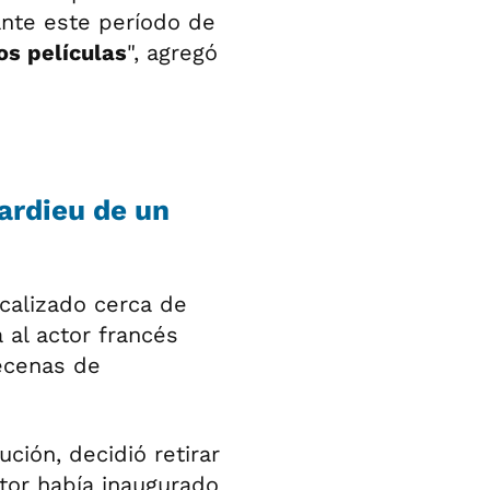
rante este período de
os películas
", agregó
ardieu de un
calizado cerca de
a al actor francés
ecenas de
ución, decidió retirar
tor había inaugurado