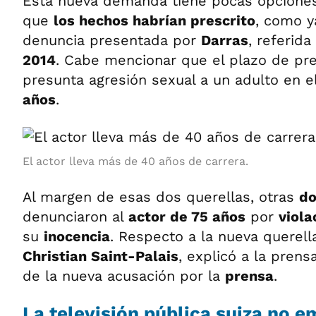
Esta nueva demanda tiene pocas opciones
que
los hechos habrían prescrito
, como y
denuncia presentada por
Darras
, referid
2014
. Cabe mencionar que el plazo de pre
presunta agresión sexual a un adulto en e
años
.
El actor lleva más de 40 años de carrera.
Al margen de esas dos querellas, otras
do
denunciaron al
actor de 75 años
por
viola
su
inocencia
. Respecto a la nueva querell
Christian Saint-Palais
, explicó a la pren
de la nueva acusación por la
prensa
.
La televisión pública suiza no e