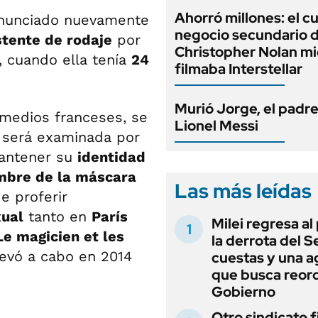
Ahorró millones: el c
nunciado nuevamente
negocio secundario 
stente de rodaje
por
Christopher Nolan mi
, cuando ella tenía
24
filmaba Interstellar
Murió Jorge, el padr
 medios franceses, se
Lionel Messi
 será examinada por
 mantener su
identidad
mbre de la máscara
Las más leídas
e proferir
xual
tanto en
París
Milei regresa al
Le magicien et les
la derrota del 
levó a cabo en 2014
cuestas y una 
que busca reord
Gobierno
Otro sindicato 