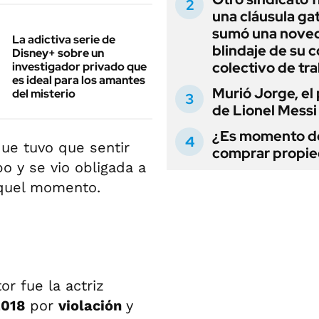
una cláusula gat
sumó una noved
La adictiva serie de
blindaje de su 
Disney+ sobre un
colectivo de tr
investigador privado que
es ideal para los amantes
Murió Jorge, el
del misterio
de Lionel Messi
¿Es momento d
que tuvo que sentir
comprar propi
o y se vio obligada a
quel momento.
r fue la actriz
2018
por
violación
y