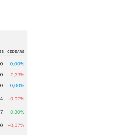
ES
CEDEARS
00
0,00%
00
-0,33%
00
0,00%
74
-0,07%
77
0,30%
50
-0,07%