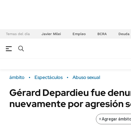
Temas del día
Javier Milei
Empleo
BCRA
Deuda
NEGOCIOS
ÚLTIMAS NOTICIAS
Especiales Ámbito
ECONOMÍA
ámbito
Espectáculos
Abuso sexual
Real Estate
Banco de Datos
Gérard Depardieu fue denu
Sustentabilidad
Campo
nuevamente por agresión s
Seguros
FINANZAS
ENERGY REPORT
Dólar
+
Agregar ámbito
POLÍTICA
Mercados
Nacional