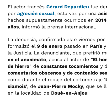
El actor francés
Gérard Depardieu
fue de
por
agresión sexual
, esta vez por una
asi
hechos supuestamente ocurridos en
2014
años
, informó la prensa internacional.
La denuncia, confirmada este viernes por
formalizó el
9 de enero
pasado en
París
y
la Justicia. La denunciante, que prefirió
en el anonimato
, acusa al actor de
"El ho
de hierro"
de
constantes tocamientos
y d
comentarios obscenos y de contenido se
como durante el rodaje del cortometraje
'
siamois'
, de
Jean-Pierre Mocky
, que se l
en la localidad de
Doué-en-Anjou
.