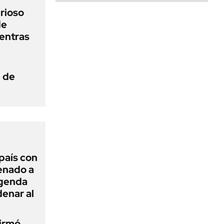
urioso
de
entras
e de
 país con
Senado a
agenda
enar al
firmó