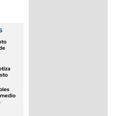
viernes de 10 a 18
s
nto
de
otiza
sto
oles
n medio
s