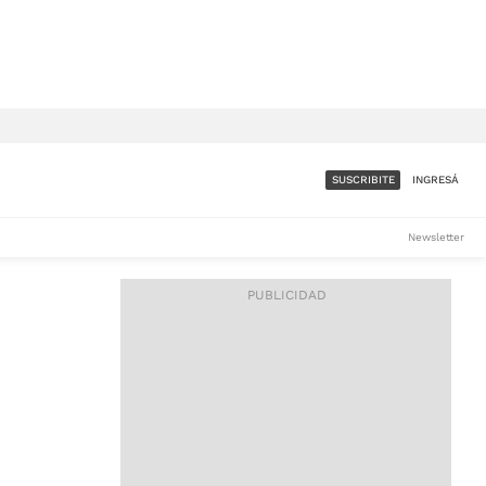
SUSCRIBITE
INGRESÁ
SUMATE A LA COMUNIDAD
Newsletter
DE ÁMBITO
LES
ACCESO FULL - $1.800/MES
ES
CORPORATIVO - CONSULTAR
Si tenés dudas comunicate
con nosotros a
IOS
suscripciones@ambito.com.ar
Llamanos al (54) 11 4556-
9147/48 o
al (54) 11 4449-3256 de lunes a