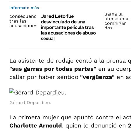
Informate más
Jared Leto fue
desvinculado de una
importante película tras
las acusaciones de abuso
sexual
La asistente de rodaje contó a la prensa 
"sus garras por todas partes"
en su cuerp
callar por haber sentido
"vergüenza"
en a
Gérard Depardieu.
La primera mujer que apuntó contra el acto
Charlotte Arnould
, quien lo denunció en