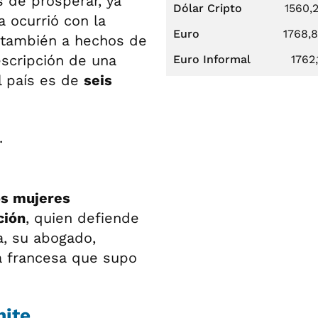
 de prosperar, ya
Dólar Cripto
1560,
a ocurrió con la
Euro
1768,
a también a hechos de
scripción de una
Euro Informal
1762,
l país es de
seis
s mujeres
ción
, quien defiende
a, su abogado,
sa francesa que supo
mite