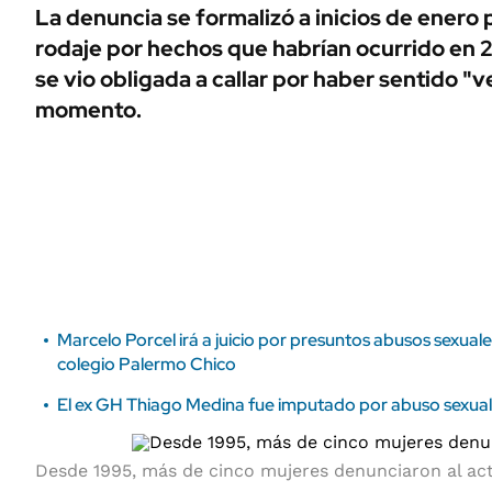
ÁMBITO DEBATE
La denuncia se formalizó a inicios de enero 
Municipios
rodaje por hechos que habrían ocurrido en 2
MEDIAKIT AMBITO DEBATE
URUGUAY
se vio obligada a callar por haber sentido "
momento.
Marcelo Porcel irá a juicio por presuntos abusos sexual
colegio Palermo Chico
El ex GH Thiago Medina fue imputado por abuso sexual 
Desde 1995, más de cinco mujeres denunciaron al act