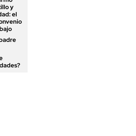
illo y
ad: el
convenio
abajo
 padre
e
edades?