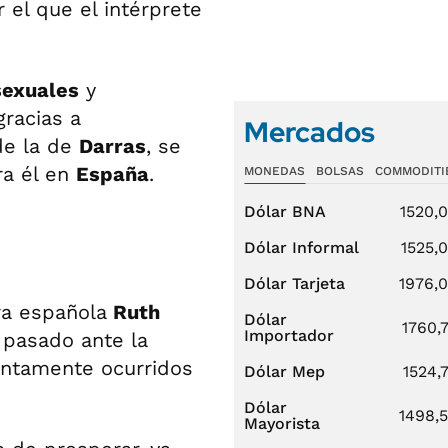
 el que el intérprete
sexuales
y
gracias a
Mercados
de la de
Darras
, se
ra él en
España
.
MONEDAS
BOLSAS
COMMODITI
Dólar BNA
1520,
Dólar Informal
1525,
Dólar Tarjeta
1976,
ra española
Ruth
Dólar
1760,
Importador
 pasado ante la
ntamente ocurridos
Dólar Mep
1524,
Dólar
1498,
Mayorista