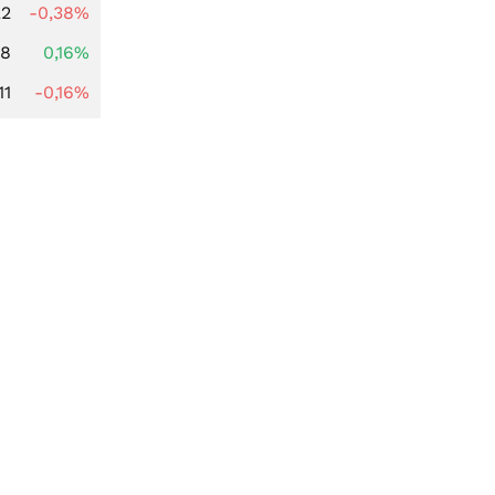
22
-0,38%
88
0,16%
11
-0,16%