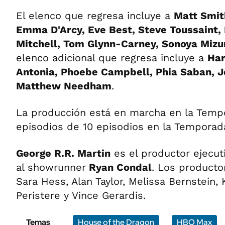
El elenco que regresa incluye a
Matt Smith
Emma D'Arcy, Eve Best, Steve Toussaint,
Mitchell, Tom Glynn-Carney, Sonoya Mizu
elenco adicional que regresa incluye a
Har
Antonia, Phoebe Campbell, Phia Saban, Je
Matthew Needham
.
La producción está en marcha en la Tempo
episodios de 10 episodios en la Temporada
George R.R. Martin
es el productor ejecut
al showrunner
Ryan Condal
. Los producto
Sara Hess, Alan Taylor, Melissa Bernstein, 
Peristere y Vince Gerardis.
Temas
House of the Dragon
HBO Max