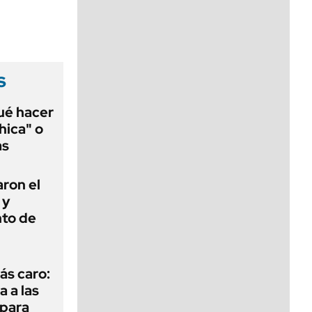
viernes de 10 a 18
s
qué hacer
hica" o
as
ron el
 y
nto de
ás caro:
a a las
 para