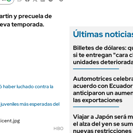
ANUARIO 2025
LIFESTYLE
EDICIÓN IMPRESA
AUTOS
artin y precuela de
nueva temporada.
Últimas noticia
Billetes de dólares: 
si te entregan "cara c
unidades deteriorad
Automotrices celebra
acuerdo con Ecuador
ó haber luchado contra la
anticiparon un aume
las exportaciones
 juveniles más esperadas del
Viajar a Japón será m
el alza del yen se sum
HBO
nuevas restricciones