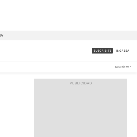
IV
SUSCRIBITE
INGRESÁ
SUMATE A LA COMUNIDAD
Newsletter
DE ÁMBITO
LES
ACCESO FULL - $1.800/MES
ES
CORPORATIVO - CONSULTAR
Si tenés dudas comunicate
con nosotros a
IOS
suscripciones@ambito.com.ar
Llamanos al (54) 11 4556-
9147/48 o
al (54) 11 4449-3256 de lunes a