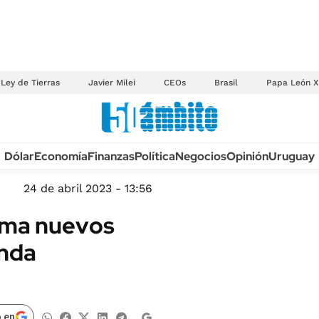
Ley de Tierras
Javier Milei
CEOs
Brasil
Papa León X
Anuario autos 2026
Dólar
Economía
Finanzas
Política
Negocios
Opinión
Uruguay
TECNOLOGÍA
NOVEDADES FISCA
MÉXICO
24 de abril 2023 - 13:56
EDICTOS JUDICIAL
OPINIÓN
rma nuevos
MULTAS
MUNDO
unda
LICITACIONES
INFORMACIÓN GENERAL
CUADROS TARIFAR
ESPECTÁCULOS
RECALL
DEPORTES
 en