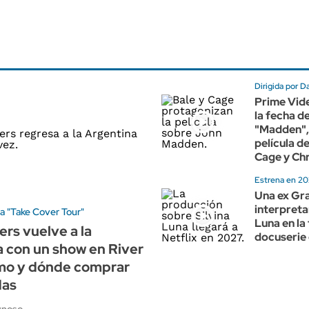
Dirigida por D
Prime Vid
la fecha d
"Madden",
película d
Cage y Chr
Estrena en 2
Una ex Gr
interpretar
ra "Take Cover Tour"
Luna en la
ers vuelve a la
docuserie 
 con un show en River
ómo y dónde comprar
das
ynoso