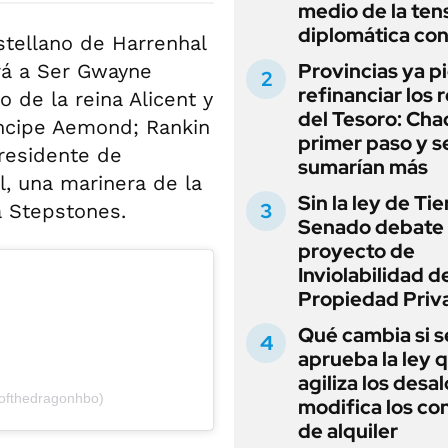
medio de la ten
diplomática con
stellano de Harrenhal
Provincias ya p
ará a Ser Gwayne
refinanciar los 
 de la reina Alicent y
del Tesoro: Chac
ríncipe Aemond; Rankin
primer paso y s
 residente de
sumarían más
l, una marinera de la
Sin la ley de Tie
a Stepstones.
Senado debate 
proyecto de
Inviolabilidad de
Propiedad Priv
Qué cambia si s
aprueba la ley 
agiliza los desal
ofthedragonhbo)
modifica los co
de alquiler