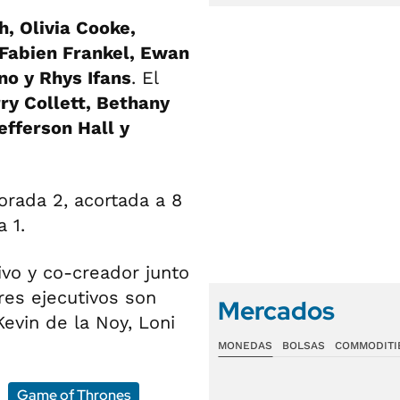
, Olivia Cooke,
 Fabien Frankel, Ewan
no y Rhys Ifans
. El
ry Collett, Bethany
fferson Hall y
rada 2, acortada a 8
 1.
ivo y co-creador junto
res ejecutivos son
Mercados
Kevin de la Noy, Loni
MONEDAS
BOLSAS
COMMODITI
Game of Thrones