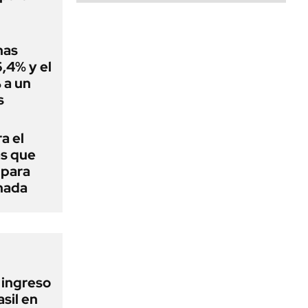
nas
,4% y el
 a un
s
a el
as que
 para
 nada
l ingreso
sil en