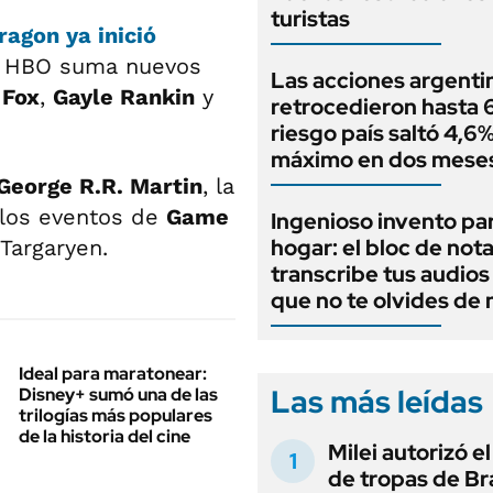
turistas
ragon
ya inició
 de HBO suma nuevos
Las acciones argenti
 Fox
,
Gayle Rankin
y
retrocedieron hasta 6
riesgo país saltó 4,6%
máximo en dos mese
George R.R. Martin
, la
 los eventos de
Game
Ingenioso invento par
hogar: el bloc de not
 Targaryen.
transcribe tus audios
que no te olvides de
Ideal para maratonear:
Las más leídas
Disney+ sumó una de las
trilogías más populares
de la historia del cine
Milei autorizó e
de tropas de Bra