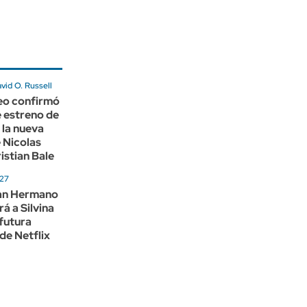
avid O. Russell
eo confirmó
e estreno de
 la nueva
e Nicolas
istian Bale
027
an Hermano
á a Silvina
 futura
de Netflix