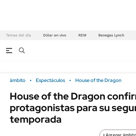
Temas del día
Dólar en vivo
REM
Benegas Lynch
NEGOCIOS
ÚLTIMAS NOTICIAS
Especiales Ámbito
ECONOMÍA
ámbito
Espectáculos
House of the Dragon
Real Estate
Banco de Datos
House of the Dragon confi
Sustentabilidad
Campo
protagonistas para su seg
Seguros
FINANZAS
ENERGY REPORT
temporada
Dólar
POLÍTICA
Mercados
+
Agregar ámbito
Nacional