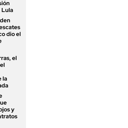
sión
 Lula
iden
rescates
o dio el
e
rras, el
el
 la
ada
e
que
ojos y
ntratos