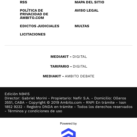
RSS
MAPA DEL SITIO
POLÍTICA DE
AVISO LEGAL
PRIVACIDAD DE
ÁMBITO.COM
EDICTOS JUDICIALES
MULTAS
LICITACIONES
MEDIAKIT
DIGITAL
TARIFARIO
DIGITAL
MEDIAKIT
AMBITO DEBATE
Edición N9415
Director: Gabriel Morini - Propietario: Nefir S.A. - Domicilio: Olleros
3551, CABA - Copyright © 2019 Ambito.com - RNPI En trámite - Issn
1852 9232 - Registro DNDA en trámite - Todos los derechos reservados
- Términos y condiciones de uso