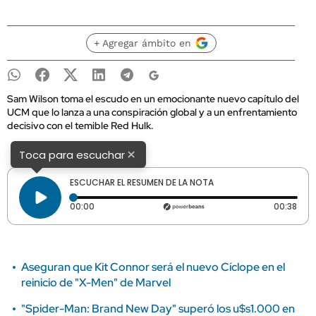
+ Agregar ámbito en
Sam Wilson toma el escudo en un emocionante nuevo capítulo del
UCM que lo lanza a una conspiración global y a un enfrentamiento
decisivo con el temible Red Hulk.
×
Toca para escuchar
ESCUCHAR EL RESUMEN DE LA NOTA
Tiempo transcurrido: 0 segundos
Dura
00:00
00:38
Aseguran que Kit Connor será el nuevo Cíclope en el
reinicio de "X-Men" de Marvel
"Spider-Man: Brand New Day" superó los u$s1.000 en