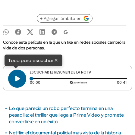
+ Agregar ámbito en
Conocé esta película en la que un like en redes sociales cambió la
vida de dos personas.
×
Toca para escuchar
ESCUCHAR EL RESUMEN DE LA NOTA
Tiempo transcurrido: 0 segundos
Dura
00:00
00:41
Lo que parecía un robo perfecto termina en una
pesadilla: el thriller que llega a Prime Video y promete
convertirse en un éxito
Netflix: el documental policial más visto de la historia