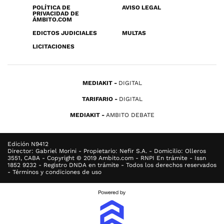
POLÍTICA DE
AVISO LEGAL
PRIVACIDAD DE
ÁMBITO.COM
EDICTOS JUDICIALES
MULTAS
LICITACIONES
MEDIAKIT
DIGITAL
TARIFARIO
DIGITAL
MEDIAKIT
AMBITO DEBATE
Edición N9412
Director: Gabriel Morini - Propietario: Nefir S.A. - Domicilio: Olleros
3551, CABA - Copyright © 2019 Ambito.com - RNPI En trámite - Issn
1852 9232 - Registro DNDA en trámite - Todos los derechos reservados
- Términos y condiciones de uso