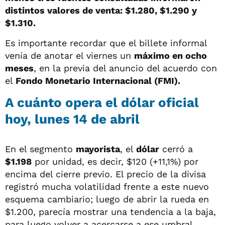
distintos valores de venta: $1.280, $1.290 y
$1.310.
Es importante recordar que el billete informal
venía de anotar el viernes un
máximo en ocho
meses
, en la previa del anuncio del acuerdo con
el
Fondo Monetario Internacional (FMI).
A cuánto opera el dólar oficial
hoy, lunes 14 de abril
En el segmento
mayorista
, el
dólar
cerró a
$1.198
por unidad, es decir, $120 (+11,1%) por
encima del cierre previo. El precio de la divisa
registró mucha volatilidad frente a este nuevo
esquema cambiario; luego de abrir la rueda en
$1.200, parecía mostrar una tendencia a la baja,
para luego volver a acercarse a ese umbral