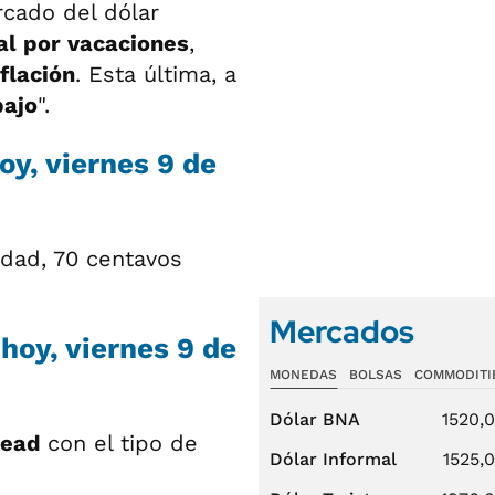
rcado del dólar
l por vacaciones
,
nflación
. Esta última, a
bajo
".
hoy, viernes 9 de
idad, 70 centavos
Mercados
hoy, viernes 9 de
MONEDAS
BOLSAS
COMMODITI
Dólar BNA
1520,
read
con el tipo de
Dólar Informal
1525,