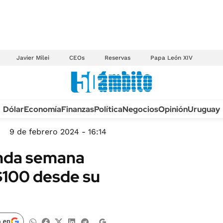
Javier Milei
CEOs
Reservas
Papa León XIV
Anuario autos 2026
Dólar
Economía
Finanzas
Política
Negocios
Opinión
Uruguay
TECNOLOGÍA
NOVEDADES FISCA
MÉXICO
9 de febrero 2024 - 16:14
EDICTOS JUDICIAL
OPINIÓN
unda semana
MULTAS
MUNDO
$100 desde su
LICITACIONES
INFORMACIÓN GENERAL
CUADROS TARIFAR
ESPECTÁCULOS
RECALL
DEPORTES
 en