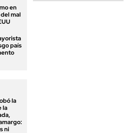
imo en
 del mal
EEUU
ayorista
sgo país
mento
obó la
 la
ada,
 amargo:
s ni