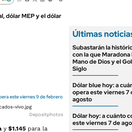
ANUARIO 2025
LIFESTYLE
EDICIÓN IMPRESA
AUTOS
al, dólar MEP y el dólar
Últimas noticia
Subastarán la históri
con la que Maradona h
Mano de Dios y el Gol
Siglo
Dólar blue hoy: a cuá
opera este viernes 7
pera este viernes 9 de febrero
agosto
Depositphotos
Dólar hoy: a cuánto c
este viernes 7 de ag
a
y
$1.145
para la