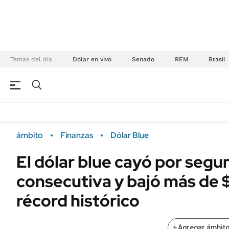
Temas del día
Dólar en vivo
Senado
REM
Brasil
NEGOCIOS
ÚLTIMAS NOTICIAS
Especiales Ámbito
ECONOMÍA
ámbito
Finanzas
Dólar Blue
Real Estate
Banco de Datos
El dólar blue cayó por seg
Sustentabilidad
Campo
consecutiva y bajó más de 
Seguros
FINANZAS
ENERGY REPORT
récord histórico
Dólar
POLÍTICA
Mercados
+
Agregar ámbito
Nacional