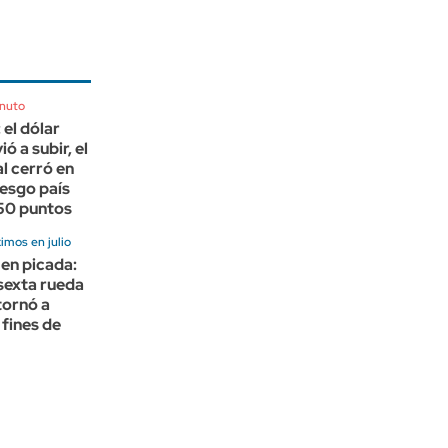
inuto
el dólar
ió a subir, el
l cerró en
iesgo país
450 puntos
imos en julio
 en picada:
sexta rueda
etornó a
 fines de