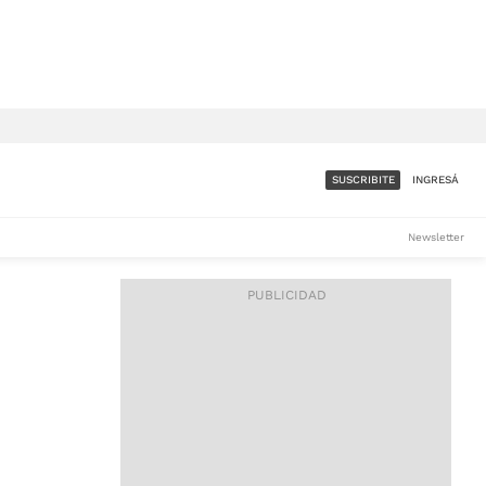
SUSCRIBITE
INGRESÁ
SUMATE A LA COMUNIDAD
Newsletter
DE ÁMBITO
LES
ACCESO FULL - $1.800/MES
ES
CORPORATIVO - CONSULTAR
Si tenés dudas comunicate
con nosotros a
IOS
suscripciones@ambito.com.ar
Llamanos al (54) 11 4556-
9147/48 o
al (54) 11 4449-3256 de lunes a