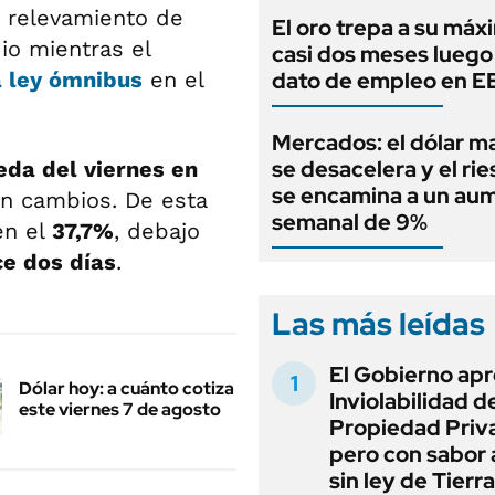
n relevamiento de
El oro trepa a su máx
io mientras el
casi dos meses luego
a
ley ómnibus
en el
dato de empleo en 
Mercados: el dólar m
se desacelera y el rie
eda del viernes en
se encamina a un au
sin cambios. De esta
semanal de 9%
en el
37,7%
, debajo
e dos días
.
Las más leídas
El Gobierno apr
Dólar hoy: a cuánto cotiza
Inviolabilidad de
este viernes 7 de agosto
Propiedad Priv
pero con sabor
sin ley de Tierra