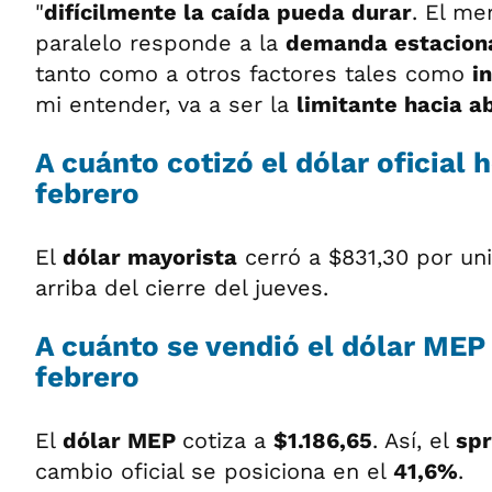
"
difícilmente la caída pueda durar
. El me
paralelo responde a la
demanda estaciona
tanto como a otros factores tales como
i
mi entender, va a ser la
limitante hacia a
A cuánto cotizó el dólar oficial 
febrero
El
dólar mayorista
cerró a $831,30 por un
arriba del cierre del jueves.
A cuánto se vendió el dólar MEP 
febrero
El
dólar MEP
cotiza a
$1.186,65
. Así, el
sp
cambio oficial se posiciona en el
41,6%
.