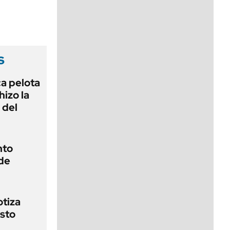
viernes de 10 a 18
s
ca pelota
izo la
 del
nto
 de
otiza
osto