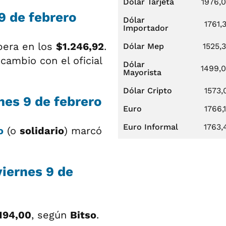
Dólar Tarjeta
1976,
 9 de febrero
Dólar
1761,
Importador
pera en los
$1.246,92
.
Dólar Mep
1525,
cambio con el oficial
Dólar
1499,
Mayorista
Dólar Cripto
1573,
rnes 9 de febrero
Euro
1766,
Euro Informal
1763,
o
(o
solidario
) marcó
viernes 9 de
.194,00
, según
Bitso
.