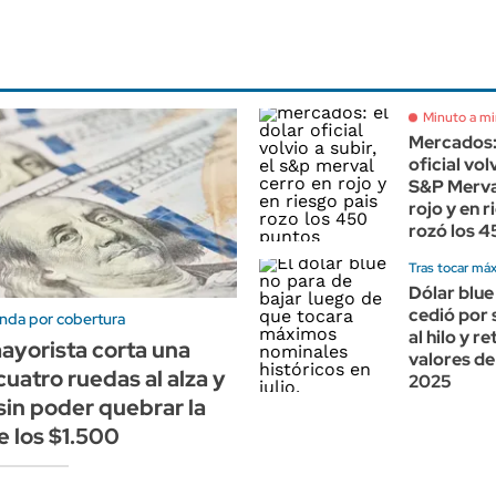
Minuto a m
Mercados: 
oficial volv
S&P Merva
rojo y en r
rozó los 
Tras tocar máx
Dólar blue
cedió por 
nda por cobertura
al hilo y r
mayorista corta una
valores de
cuatro ruedas al alza y
2025
sin poder quebrar la
e los $1.500