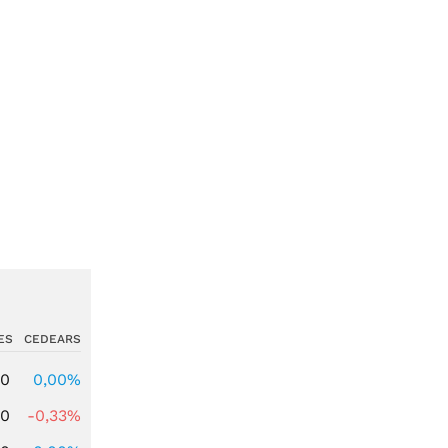
ES
CEDEARS
00
0,00%
00
-0,33%