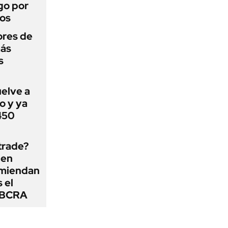
go por
dos
ores de
más
s
uelve a
o y ya
 450
 trade?
 en
omiendan
s el
l BCRA