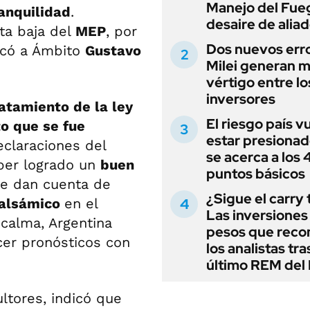
Manejo del Fue
anquilidad
.
desaire de alia
ta baja del
MEP
, por
Dos nuevos err
icó a Ámbito
Gustavo
Milei generan 
vértigo entre lo
inversores
ratamiento de la ley
El riesgo país v
o que se fue
estar presionad
eclaraciones del
se acerca a los
ber logrado un
buen
puntos básicos
que dan cuenta de
¿Sigue el carry
balsámico
en el
Las inversiones
calma, Argentina
pesos que rec
acer pronósticos con
los analistas tra
último REM de
ltores, indicó que