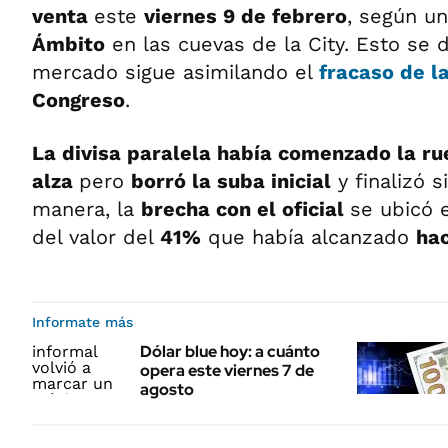
venta
este
viernes 9 de febrero
, según u
Ámbito
en las cuevas de la City. Esto se d
mercado sigue asimilando el
fracaso de l
Congreso
.
La divisa paralela había comenzado la ru
alza
pero
borró la suba inicial
y finalizó 
manera, la
brecha con el oficial
se ubicó 
del valor del
41%
que había alcanzado
hac
Informate más
Dólar blue hoy: a cuánto
opera este viernes 7 de
agosto