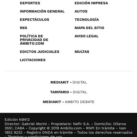
DEPORTES
EDICIÓN IMPRESA
INFORMACIÓN GENERAL
AUTOS
ESPECTÁCULOS
TECNOLOGÍA
RSS
MAPA DEL SITIO
POLÍTICA DE
AVISO LEGAL
PRIVACIDAD DE
ÁMBITO.COM
EDICTOS JUDICIALES
MULTAS
LICITACIONES
MEDIAKIT
DIGITAL
TARIFARIO
DIGITAL
MEDIAKIT
AMBITO DEBATE
Edición N9413
Director: Gabriel Morini - Propietario: Nefir S.A. - Domicilio: Olleros
3551, CABA - Copyright © 2019 Ambito.com - RNPI En trámite - Issn
1852 9232 - Registro DNDA en trámite - Todos los derechos reservados
- Términos y condiciones de uso