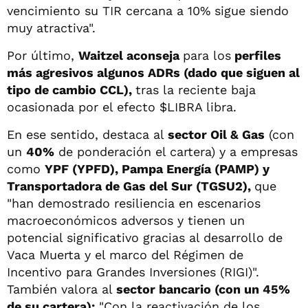
vencimiento su TIR cercana a 10% sigue siendo
muy atractiva".
Por último,
Waitzel aconseja
para los
perfiles
más agresivos algunos ADRs (dado que siguen al
tipo de cambio CCL),
tras la reciente baja
ocasionada por el efecto $LIBRA libra.
En ese sentido, destaca al
sector Oil & Gas
(con
un
40%
de ponderación el cartera) y a empresas
como
YPF (YPFD), Pampa Energía (PAMP) y
Transportadora de Gas del Sur (TGSU2),
que
"han demostrado resiliencia en escenarios
macroeconómicos adversos y tienen un
potencial significativo gracias al desarrollo de
Vaca Muerta y el marco del Régimen de
Incentivo para Grandes Inversiones (RIGI)".
También valora al
sector bancario (con un 45%
de su cartera):
"Con la reactivación de los