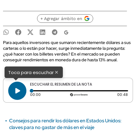
+ Agregar ámbito en
Para aquellos inversores que sumaron recientemente dólares a sus
carteras o lo están por hacer, surge inmediatamente la pregunta:
¿qué hacer con los billetes verdes? En el mercado se pueden
conseguir rendimientos en moneda dura de hasta 13% anual.
×
Toca para escuchar
ESCUCHAR EL RESUMEN DE LA NOTA
Tiempo transcurrido: 0 segundos
Dura
00:00
00:48
Consejos para rendir los dólares en Estados Unidos:
claves para no gastar de más en el viaje