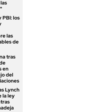
las
"
y PBI: los
y
re las
ables de
na tras
 de
s en
jo del
iaciones
as Lynch
 la ley
ntras
madeja