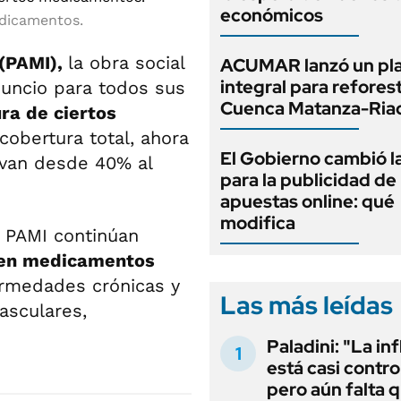
económicos
edicamentos.
 (PAMI),
la obra social
ACUMAR lanzó un pl
integral para reforest
nuncio para todos sus
Cuenca Matanza-Ria
ra de ciertos
cobertura total, ahora
El Gobierno cambió l
 van desde 40% al
para la publicidad de 
apuestas online: qué
modifica
 PAMI continúan
 en medicamentos
rmedades crónicas y
Las más leídas
asculares,
Paladini: "La in
está casi contro
pero aún falta 