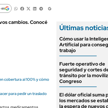
ANUARIO 2025
LIFESTYLE
EDICIÓN IMPRESA
 en
AUTOS
uevos cambios. Conocé
Últimas noticia
Cómo usar la Intelige
Artificial para conseg
trabajo
Fuerte operativo de
seguridad y cortes d
tránsito por la movili
en cobertura al 100% y cómo
Congreso
cer para pedir un traslado
El dólar oficial suma 
los mercados se estab
la espera de nuevos 