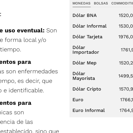
MONEDAS
BOLSAS
COMMODITI
:
Dólar BNA
1520,
Dólar Informal
1530,
 uso eventual:
Son
Dólar Tarjeta
1976,
e forma local y/o
Dólar
 tiempo.
1761,
Importador
entos para
Dólar Mep
1520,
das son enfermedades
Dólar
1499,
Mayorista
empo, es decir, que
Dólar Cripto
1570,
 e identificable.
Euro
1766,
entos para
Euro Informal
1764,
nicas son
encia de las
establecido, sino que