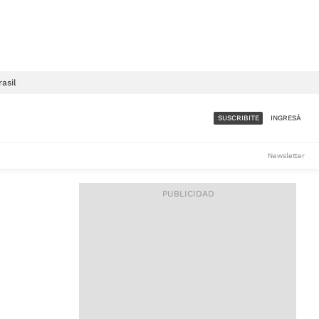
rasil
SUSCRIBITE
INGRESÁ
SUMATE A LA COMUNIDAD
Newsletter
DE ÁMBITO
LES
ACCESO FULL - $1.800/MES
ES
CORPORATIVO - CONSULTAR
Si tenés dudas comunicate
con nosotros a
IOS
suscripciones@ambito.com.ar
Llamanos al (54) 11 4556-
9147/48 o
al (54) 11 4449-3256 de lunes a