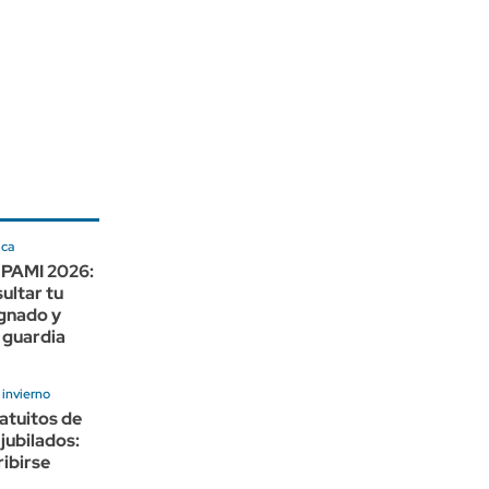
ica
e PAMI 2026:
ultar tu
ignado y
 guardia
 invierno
ratuitos de
jubilados:
ibirse