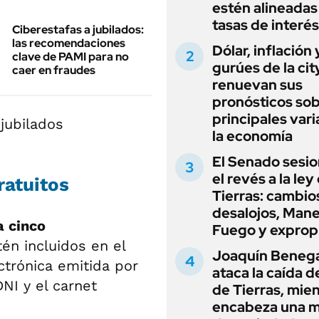
estén alineadas 
tasas de interés
Ciberestafas a jubilados:
las recomendaciones
Dólar, inflación 
clave de PAMI para no
gurúes de la cit
caer en fraudes
renuevan sus
pronósticos sob
principales vari
la economía
El Senado sesio
el revés a la ley
atuitos
Tierras: cambio
desalojos, Mane
 cinco
Fuego y exprop
én incluidos en el
Joaquín Beneg
trónica emitida por
ataca la caída de
NI y el carnet
de Tierras, mie
encabeza una 