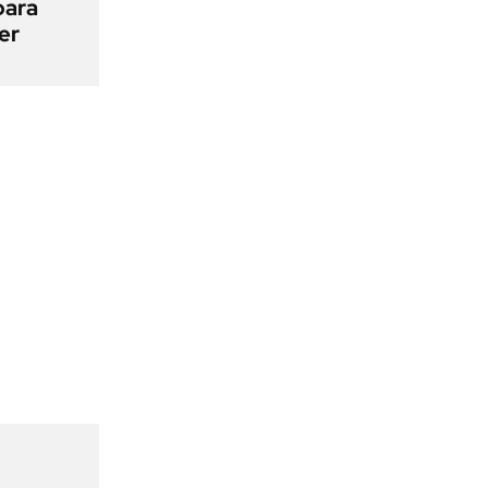
para
er