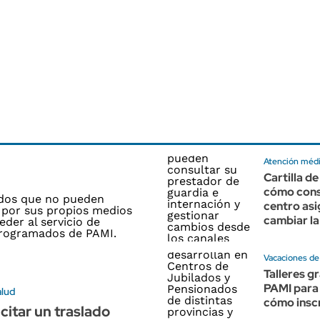
Atención méd
Cartilla d
cómo cons
centro as
cambiar la
Vacaciones de
Talleres g
PAMI para 
alud
cómo inscr
citar un traslado