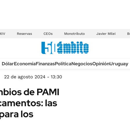
XIV
Reservas
CEOs
Monotributo
Javier Milei
B
Anuario autos 2026
Dólar
Economía
Finanzas
Política
Negocios
Opinión
Uruguay
TECNOLOGÍA
NOVEDADES FISCA
MÉXICO
22 de agosto 2024 - 13:30
EDICTOS JUDICIAL
OPINIÓN
ambios de PAMI
MULTAS
MUNDO
camentos: las
LICITACIONES
INFORMACIÓN GENERAL
para los
CUADROS TARIFAR
ESPECTÁCULOS
RECALL
DEPORTES