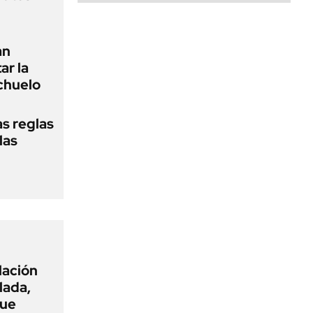
an
ar la
chuelo
as reglas
las
flación
lada,
que