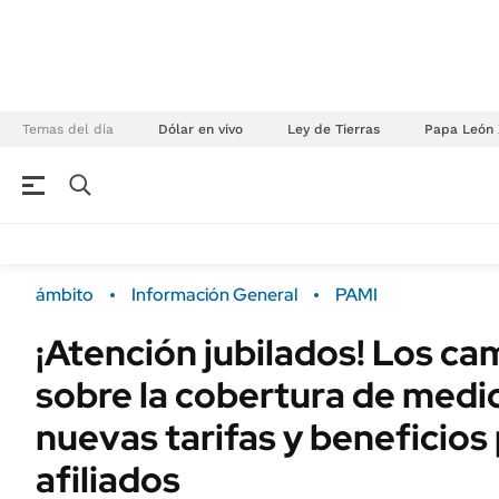
Temas del día
Dólar en vivo
Ley de Tierras
Papa León 
NEGOCIOS
ÚLTIMAS NOTICIAS
Especiales Ámbito
ECONOMÍA
ámbito
Información General
PAMI
Real Estate
Banco de Datos
¡Atención jubilados! Los c
Sustentabilidad
Campo
sobre la cobertura de medi
Seguros
FINANZAS
ENERGY REPORT
nuevas tarifas y beneficios 
Dólar
POLÍTICA
afiliados
Mercados
Nacional