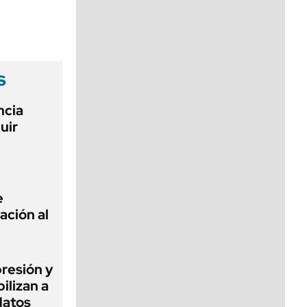
viernes de 10 a 18
s
ncia
uir
e
zación al
presión y
ilizan a
datos