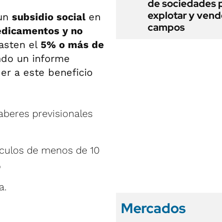
de sociedades 
explotar y vend
 un
subsidio social
en
campos
edicamentos y no
asten el
5% o más de
do un informe
er a este beneficio
haberes previsionales
ículos de menos de 10
o
a.
Mercados