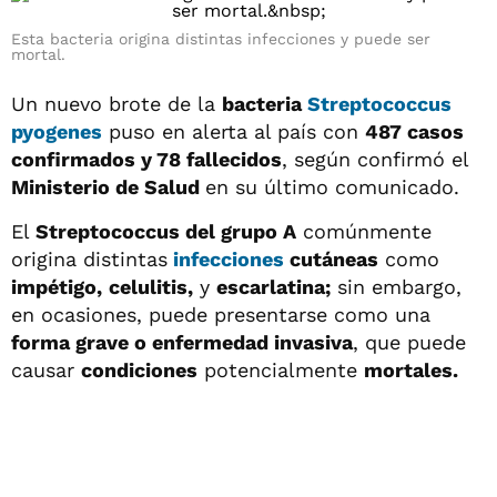
Esta bacteria origina distintas infecciones y puede ser
mortal.
Un nuevo brote de la
bacteria
Streptococcus
pyogenes
puso en alerta al país con
487 casos
confirmados y 78 fallecidos
, según confirmó el
Ministerio de Salud
en su último comunicado.
El
Streptococcus del grupo A
comúnmente
origina distintas
infecciones
cutáneas
como
impétigo,
celulitis,
y
escarlatina;
sin embargo,
en ocasiones, puede presentarse como una
forma grave o enfermedad invasiva
, que puede
causar
condiciones
potencialmente
mortales.