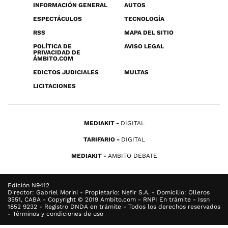
INFORMACIÓN GENERAL
AUTOS
ESPECTÁCULOS
TECNOLOGÍA
RSS
MAPA DEL SITIO
POLÍTICA DE
AVISO LEGAL
PRIVACIDAD DE
ÁMBITO.COM
EDICTOS JUDICIALES
MULTAS
LICITACIONES
MEDIAKIT
DIGITAL
TARIFARIO
DIGITAL
MEDIAKIT
AMBITO DEBATE
Edición N9412
Director: Gabriel Morini - Propietario: Nefir S.A. - Domicilio: Olleros
3551, CABA - Copyright © 2019 Ambito.com - RNPI En trámite - Issn
1852 9232 - Registro DNDA en trámite - Todos los derechos reservados
- Términos y condiciones de uso