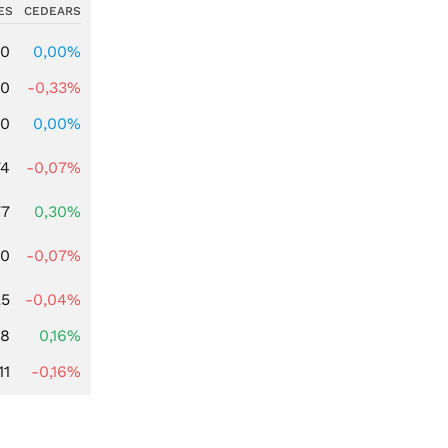
ES
CEDEARS
00
0,00%
00
-0,33%
00
0,00%
74
-0,07%
77
0,30%
50
-0,07%
25
-0,04%
88
0,16%
11
-0,16%