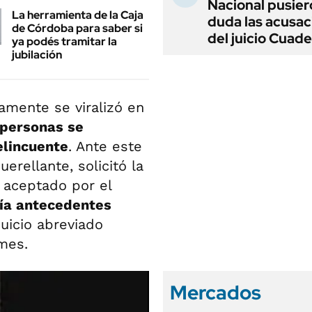
Nacional pusier
La herramienta de la Caja
duda las acusac
de Córdoba para saber si
del juicio Cuad
ya podés tramitar la
jubilación
amente se viralizó en
 personas se
elincuente
. Ante este
erellante, solicitó la
e aceptado por el
nía antecedentes
juicio abreviado
mes.
Mercados