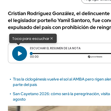
ÁMBITO DEBATE
Municipios
MEDIAKIT AMBITO DEBATE
Cristian Rodríguez González, el delincuente
URUGUAY
el legislador porteño Yamil Santoro, fue con
expulsado del país con prohibición de reing
×
Toca para escuchar
ESCUCHAR EL RESUMEN DE LA NOTA
Tiempo transcurrido: 0 segundos
00:00
Tras la ciclogénesis vuelve el sol al AMBA pero rigen ale
parte del país
San Cayetano 2026: cómo será la peregrinación, visita 
agosto