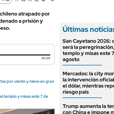
ANUARIO 2025
LIFESTYLE
EDICIÓN IMPRESA
AUTOS
 chileno atrapado por
denado a prisión y
Últimas noticia
reso.
San Cayetano 2026:
será la peregrinación, 
templo y misas este 
Duración: 39 segundos
00:39
agosto
Mercados: la city mo
la intervención oficia
rtas por viento y nieve en gran
el dólar, mientras rep
riesgo país
al templo y misas este 7 de
Trump aumenta la te
con China e impone 