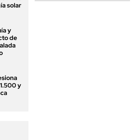
ía solar
ía y
cto de
alada
o
esiona
$1.500 y
sca