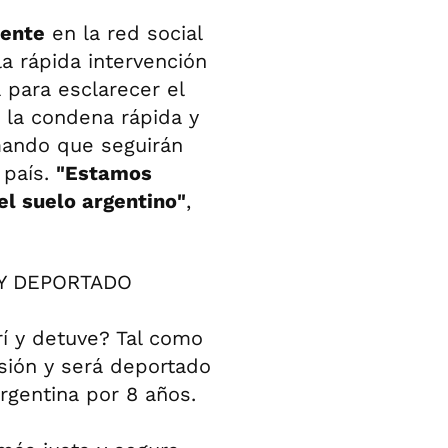
uente
en la red social
la rápida intervención
 para esclarecer el
 la condena rápida y
rmando que seguirán
 país.
"Estamos
l suelo argentino"
,
Y DEPORTADO
rí y detuve? Tal como
sión y será deportado
Argentina por 8 años.