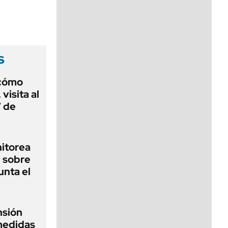
viernes de 10 a 18
s
 cómo
visita al
7 de
nitorea
l sobre
unta el
nsión
medidas