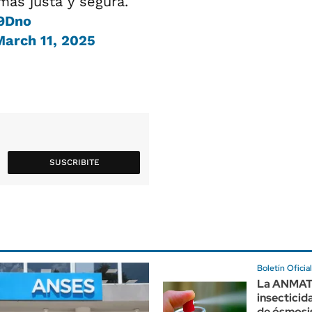
ás justa y segura.
e9Dno
March 11, 2025
SUSCRIBITE
Boletín Oficial
La ANMAT 
insecticid
de ósmosis