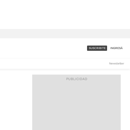
SUSCRIBITE
INGRESÁ
SUMATE A LA COMUNIDAD
Newsletter
DE ÁMBITO
LES
ACCESO FULL - $1.800/MES
ES
CORPORATIVO - CONSULTAR
Si tenés dudas comunicate
con nosotros a
IOS
suscripciones@ambito.com.ar
Llamanos al (54) 11 4556-
9147/48 o
al (54) 11 4449-3256 de lunes a