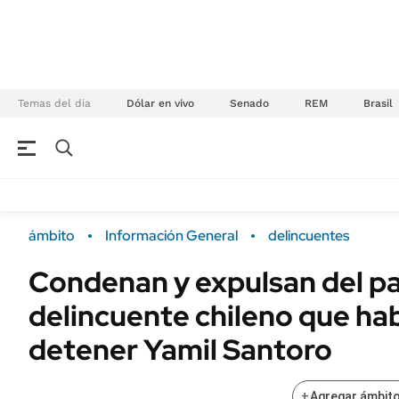
Temas del día
Dólar en vivo
Senado
REM
Brasil
NEGOCIOS
ÚLTIMAS NOTICIAS
Especiales Ámbito
ECONOMÍA
ámbito
Información General
delincuentes
Real Estate
Banco de Datos
Condenan y expulsan del paí
Sustentabilidad
Campo
delincuente chileno que ha
Seguros
FINANZAS
ENERGY REPORT
detener Yamil Santoro
Dólar
POLÍTICA
Mercados
+
Agregar ámbito
Nacional