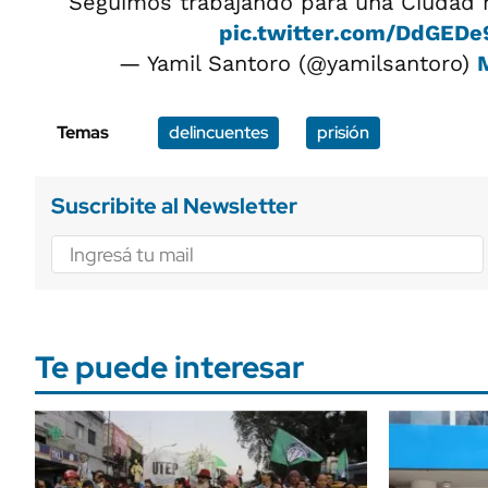
Seguimos trabajando para una Ciudad m
pic.twitter.com/DdGED
— Yamil Santoro (@yamilsantoro)
Temas
delincuentes
prisión
Suscribite al Newsletter
Te puede interesar