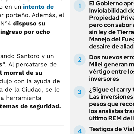
El Gobierno apr
o en un
intento de
Inviolabilidad de
dor porteño. Además, el
Propiedad Priv
l N°4
dispuso su
pero con sabor
eingreso por ocho
sin ley de Tierra
Manejo del Fue
desaire de alia
uando Santoro y un
Dos nuevos err
Milei generan 
s"
. Al percatarse de
vértigo entre lo
l morral de su
inversores
edujo con la ayuda de
¿Sigue el carry
ía de la Ciudad, se le
Las inversiones
na herramienta
pesos que rec
stemas de seguridad.
los analistas tra
último REM de
Testigos de Via