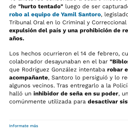
de
"hurto tentado"
luego de ser capturad
robo al equipo de Yamil Santoro
, legisla
Tribunal Oral en lo Criminal y Correcciona
expulsión del país y una prohibición de r
años.
Los hechos ocurrieron el 14 de febrero, c
colaborador desayunaban en el bar
"Biblo
que Rodríguez González intentaba
robar e
acompañante
, Santoro lo persiguió y lo r
algunos vecinos. Tras entregarlo a la Polic
halló un
inhibidor de seña en su poder
, u
comúnmente utilizada para
desactivar si
Informate más