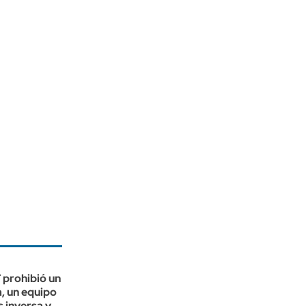
prohibió un
a, un equipo
 inversa y