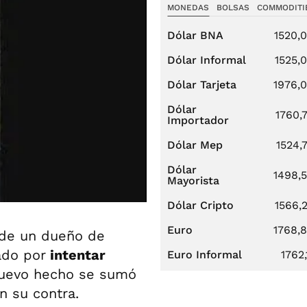
MONEDAS
BOLSAS
COMMODITI
Dólar BNA
1520,
Dólar Informal
1525,
Dólar Tarjeta
1976,
Dólar
1760,
Importador
Dólar Mep
1524,
Dólar
1498,
Mayorista
Dólar Cripto
1566,
Euro
1768,
o de un dueño de
ado por
intentar
Euro Informal
1762,
uevo hecho se sumó
n su contra.