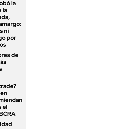
obó la
 la
ada,
 amargo:
s ni
go por
dos
ores de
más
s
 trade?
 en
omiendan
s el
l BCRA
lidad