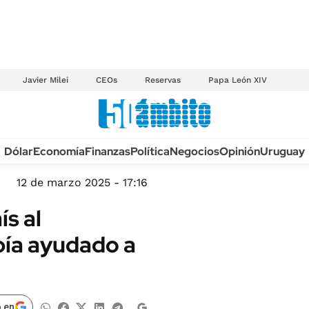
Javier Milei
CEOs
Reservas
Papa León XIV
Anuario autos 2026
Dólar
Economía
Finanzas
Política
Negocios
Opinión
Uruguay
TECNOLOGÍA
NOVEDADES FISCA
MÉXICO
12 de marzo 2025 - 17:16
EDICTOS JUDICIAL
OPINIÓN
s al
MULTAS
MUNDO
bía ayudado a
LICITACIONES
INFORMACIÓN GENERAL
CUADROS TARIFAR
ESPECTÁCULOS
RECALL
DEPORTES
 en