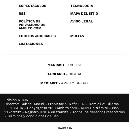
ESPECTÁCULOS
TECNOLOGÍA
RSS
MAPA DEL SITIO
POLÍTICA DE
AVISO LEGAL
PRIVACIDAD DE
ÁMBITO.COM
EDICTOS JUDICIALES
MULTAS
LICITACIONES
MEDIAKIT
DIGITAL
TARIFARIO
DIGITAL
MEDIAKIT
AMBITO DEBATE
Edición N9415
Director: Gabriel Morini - Propietario: Nefir S.A. - Domicilio: Olleros
3551, CABA - Copyright © 2019 Ambito.com - RNPI En trámite - Issn
1852 9232 - Registro DNDA en trámite - Todos los derechos reservados
- Términos y condiciones de uso