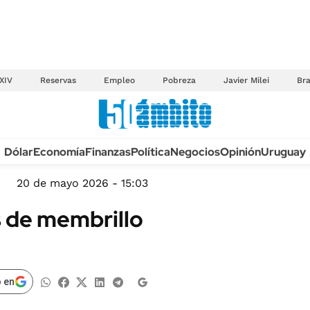
XIV
Reservas
Empleo
Pobreza
Javier Milei
Bra
Anuario autos 2026
Dólar
Economía
Finanzas
Política
Negocios
Opinión
Uruguay
TECNOLOGÍA
NOVEDADES FISCA
MÉXICO
20 de mayo 2026 - 15:03
EDICTOS JUDICIAL
OPINIÓN
s de membrillo
MULTAS
MUNDO
LICITACIONES
INFORMACIÓN GENERAL
CUADROS TARIFAR
ESPECTÁCULOS
 en
RECALL
DEPORTES