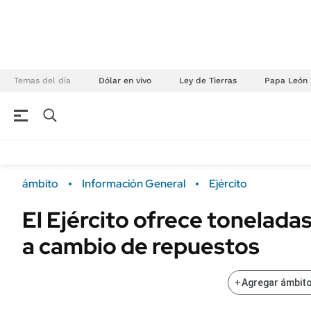
Temas del día
Dólar en vivo
Ley de Tierras
Papa León 
NEGOCIOS
ÚLTIMAS NOTICIAS
Especiales Ámbito
ECONOMÍA
ámbito
Información General
Ejército
Real Estate
Banco de Datos
El Ejército ofrece tonelada
Sustentabilidad
Campo
a cambio de repuestos
Seguros
FINANZAS
ENERGY REPORT
Dólar
+
Agregar ámbito
POLÍTICA
Mercados
Nacional