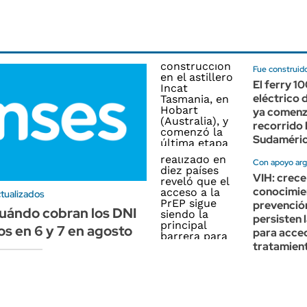
Fue construido
El ferry 1
eléctrico
ya comenz
recorrido 
Sudaméri
Con apoyo arg
VIH: crece
conocimie
tualizados
prevenció
uándo cobran los DNI
persisten 
s en 6 y 7 en agosto
para acced
tratamien