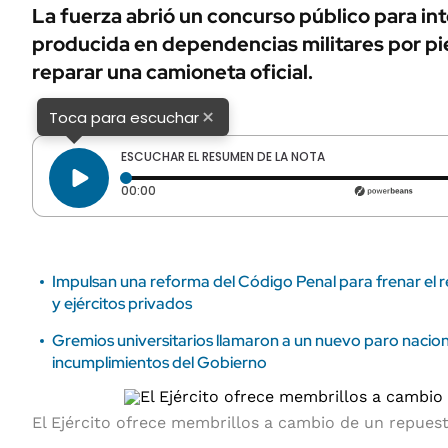
ÁMBITO DEBATE
La fuerza abrió un concurso público para in
Municipios
producida en dependencias militares por pi
MEDIAKIT AMBITO DEBATE
URUGUAY
reparar una camioneta oficial.
×
Toca para escuchar
ESCUCHAR EL RESUMEN DE LA NOTA
Tiempo transcurrido: 0 segundos
00:00
Impulsan una reforma del Código Penal para frenar el 
y ejércitos privados
Gremios universitarios llamaron a un nuevo paro nacion
incumplimientos del Gobierno
El Ejército ofrece membrillos a cambio de un repuest