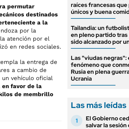
raíces francesas que 
ara permutar
únicos y buena comi
ecánicos destinados
rteneciente a la
Tailandia: un futbolis
endoza por la
en pleno partido tras
la atención por el
sido alcanzado por u
zó en redes sociales.
Las "viudas negras": 
ntempla la entrega de
fenómeno que conmo
ares a cambio de
Rusia en plena guerr
un vehículo oficial
Ucrania
 en favor de la
kilos de membrillo
Las más leídas
El Gobierno ce
salvar la sesión