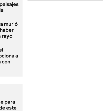
paisajes
da
ta murió
 haber
n rayo
el
ciona a
a con
de para
 de este