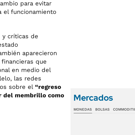
cambio para evitar
a el funcionamiento
 y críticas de
estado
También aparecieron
y financieras que
onal en medio del
elo, las redes
cos sobre el
“regreso
or del membrillo como
Mercados
MONEDAS
BOLSAS
COMMODITI