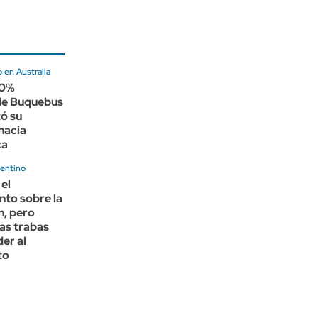
 en Australia
00%
 de Buquebus
ó su
hacia
ca
entino
 el
nto sobre la
n, pero
las trabas
er al
to