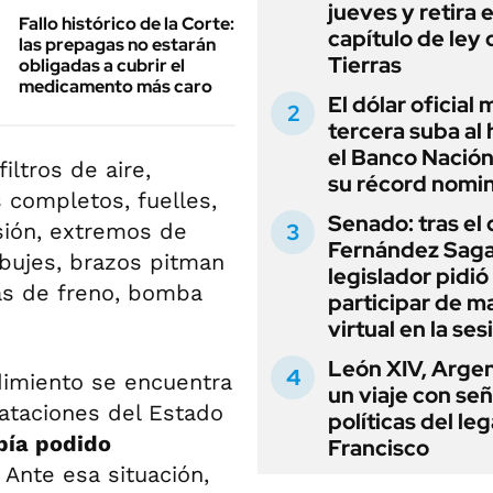
jueves y retira e
Fallo histórico de la Corte:
capítulo de ley 
las prepagas no estarán
Tierras
obligadas a cubrir el
medicamento más caro
El dólar oficial
tercera suba al 
el Banco Nación
filtros de aire,
su récord nomin
 completos, fuelles,
Senado: tras el
sión, extremos de
Fernández Sagas
, bujes, brazos pitman
legislador pidió
llas de freno, bomba
participar de m
virtual en la ses
León XIV, Argen
dimiento se encuentra
un viaje con se
ataciones del Estado
políticas del le
bía podido
Francisco
Ante esa situación,