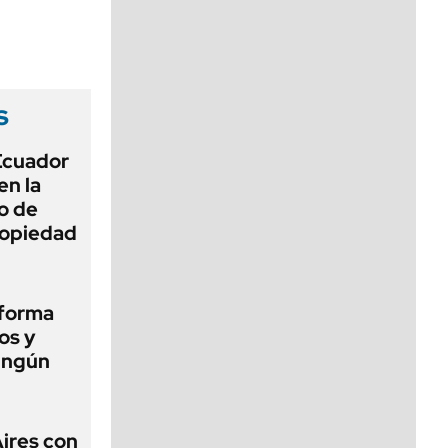
viernes de 10 a 18
s
 Ecuador
en la
o de
propiedad
eforma
os y
ingún
Aires con