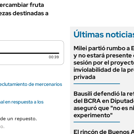
ANUARIO 2025
tercambiar fruta
LIFESTYLE
EDICIÓN IMPRESA
ezas destinadas a
AUTOS
Últimas noticia
Milei partió rumbo a
y no estará presente 
Duración: 39 segundos
00:39
sesión por el proyect
inviolabilidad de la 
privada
reclutamiento de mercenarios
Bausili defendió la r
del BCRA en Diputad
al en respuesta a los
aseguró que "no es n
experimento"
o.
El rincón de Buenos 