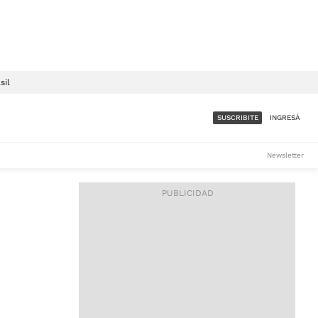
sil
SUSCRIBITE
INGRESÁ
SUMATE A LA COMUNIDAD
Newsletter
DE ÁMBITO
LES
ACCESO FULL - $1.800/MES
ES
CORPORATIVO - CONSULTAR
Si tenés dudas comunicate
con nosotros a
IOS
suscripciones@ambito.com.ar
Llamanos al (54) 11 4556-
9147/48 o
al (54) 11 4449-3256 de lunes a