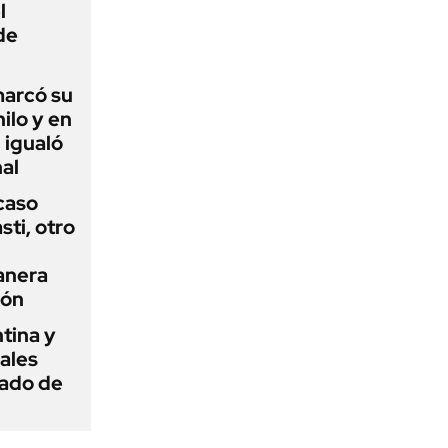
l
de
 marcó su
hilo y en
 igualó
al
 caso
ti, otro
anera
ión
tina y
ñales
gado de