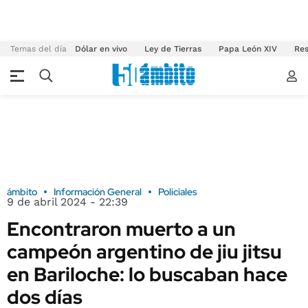
Temas del día
Dólar en vivo
Ley de Tierras
Papa León XIV
Res
ámbito
Información General
Policiales
9 de abril 2024 - 22:39
Encontraron muerto a un
campeón argentino de jiu jitsu
en Bariloche: lo buscaban hace
dos días