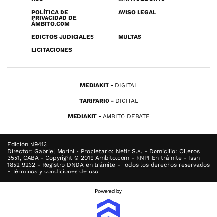
POLÍTICA DE
AVISO LEGAL
PRIVACIDAD DE
ÁMBITO.COM
EDICTOS JUDICIALES
MULTAS
LICITACIONES
MEDIAKIT
DIGITAL
TARIFARIO
DIGITAL
MEDIAKIT
AMBITO DEBATE
Edición N9413
Director: Gabriel Morini - Propietario: Nefir S.A. - Domicilio: Olleros
3551, CABA - Copyright © 2019 Ambito.com - RNPI En trámite - Issn
1852 9232 - Registro DNDA en trámite - Todos los derechos reservados
- Términos y condiciones de uso