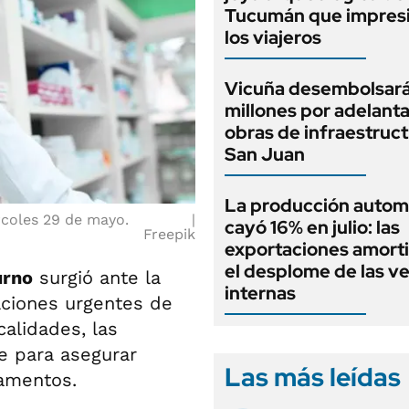
Tucumán que impresi
los viajeros
Vicuña desembolsar
millones por adelant
obras de infraestruc
San Juan
La producción autom
rcoles 29 de mayo.
cayó 16% en julio: las
Freepik
exportaciones amort
el desplome de las v
urno
surgió ante la
internas
aciones urgentes de
calidades, las
e para asegurar
Las más leídas
camentos.