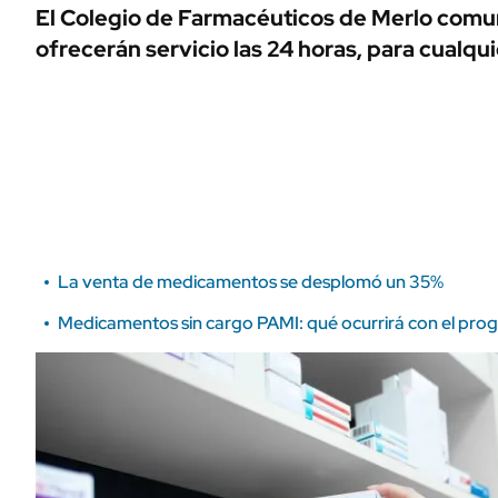
ÁMBITO DEBATE
El Colegio de Farmacéuticos de Merlo comun
Municipios
ofrecerán servicio las 24 horas, para cualqu
MEDIAKIT AMBITO DEBATE
URUGUAY
La venta de medicamentos se desplomó un 35%
Medicamentos sin cargo PAMI: qué ocurrirá con el pro