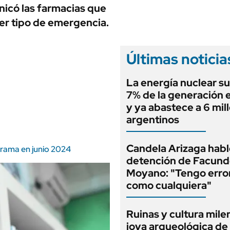
ANUARIO 2025
icó las farmacias que
LIFESTYLE
EDICIÓN IMPRESA
ier tipo de emergencia.
AUTOS
Últimas noticia
La energía nuclear su
7% de la generación e
y ya abastece a 6 mil
argentinos
Candela Arizaga habló
grama en junio 2024
detención de Facun
Moyano: "Tengo erro
como cualquiera"
Ruinas y cultura milen
joya arqueológica de