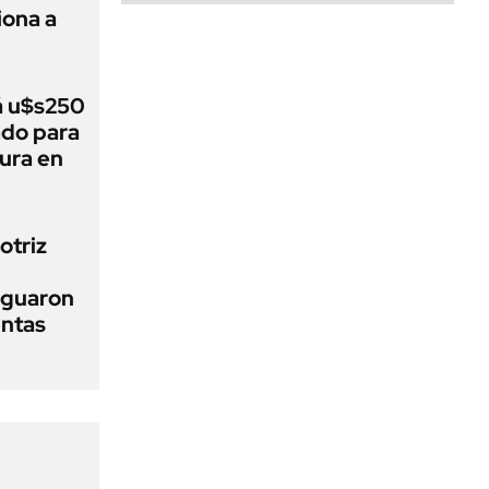
ona a
á u$s250
ado para
tura en
otriz
iguaron
entas