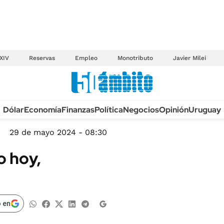
XIV
Reservas
Empleo
Monotributo
Javier Milei
Anuario autos 2026
Dólar
Economía
Finanzas
Política
Negocios
Opinión
Uruguay
TECNOLOGÍA
NOVEDADES FISCA
MÉXICO
29 de mayo 2024 - 08:30
EDICTOS JUDICIAL
OPINIÓN
o hoy,
MULTAS
MUNDO
LICITACIONES
INFORMACIÓN GENERAL
CUADROS TARIFAR
ESPECTÁCULOS
 en
RECALL
DEPORTES