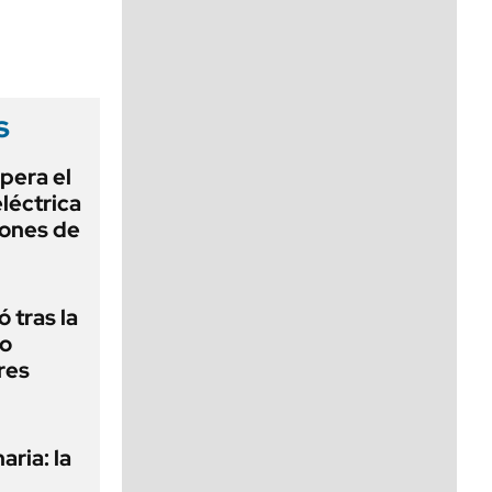
viernes de 10 a 18
s
pera el
léctrica
lones de
 tras la
do
res
aria: la