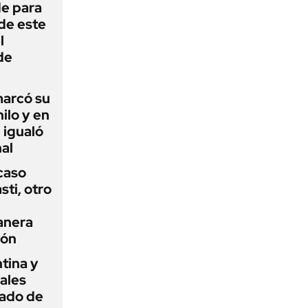
de para
 de este
l
de
 marcó su
hilo y en
 igualó
al
 caso
ti, otro
anera
ión
tina y
ñales
gado de