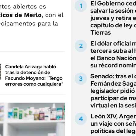
El Gobierno ce
ntos abiertos es
salvar la sesión
icos de Merlo
, con el
jueves y retira e
edicamentos para la
capítulo de ley 
Tierras
El dólar oficial
tercera suba al 
el Banco Nación
su récord nomin
Candela Arizaga habló
tras la detención de
Senado: tras el
Facundo Moyano: "Tengo
Fernández Sagas
errores como cualquiera"
legislador pidió
participar de m
virtual en la ses
León XIV, Argen
un viaje con se
políticas del le