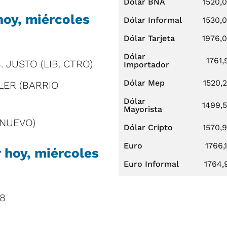
Dólar BNA
1520,
hoy, miércoles
Dólar Informal
1530,
Dólar Tarjeta
1976,
Dólar
1761,
. JUSTO (LIB. CTRO)
Importador
Dólar Mep
1520,
LER (BARRIO
Dólar
1499,
Mayorista
 NUEVO)
Dólar Cripto
1570,
Euro
1766,
 hoy, miércoles
Euro Informal
1764,
98