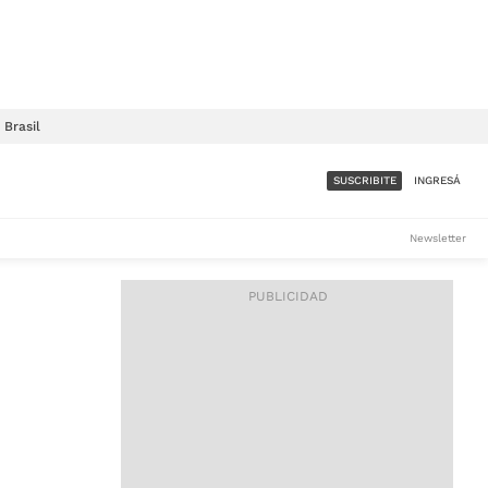
Brasil
SUSCRIBITE
INGRESÁ
SUMATE A LA COMUNIDAD
Newsletter
DE ÁMBITO
LES
ACCESO FULL - $1.800/MES
ES
CORPORATIVO - CONSULTAR
Si tenés dudas comunicate
con nosotros a
IOS
suscripciones@ambito.com.ar
Llamanos al (54) 11 4556-
9147/48 o
al (54) 11 4449-3256 de lunes a