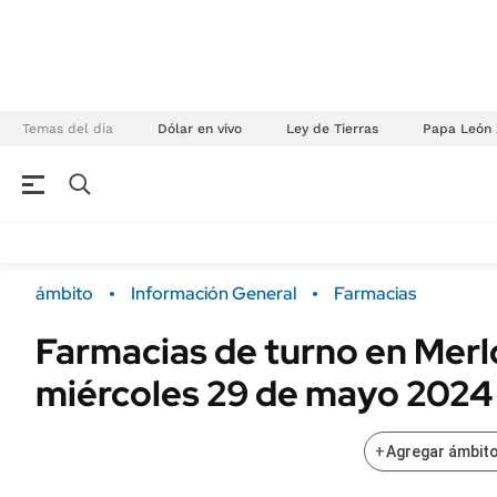
Temas del día
Dólar en vivo
Ley de Tierras
Papa León 
NEGOCIOS
ÚLTIMAS NOTICIAS
Especiales Ámbito
ECONOMÍA
ámbito
Información General
Farmacias
Real Estate
Banco de Datos
Farmacias de turno en Merl
Sustentabilidad
Campo
miércoles 29 de mayo 2024
Seguros
FINANZAS
ENERGY REPORT
Dólar
+
Agregar ámbito
POLÍTICA
Mercados
Nacional