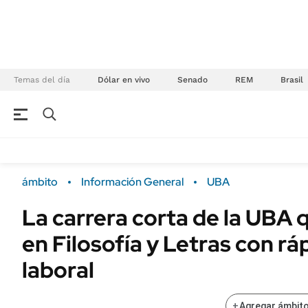
Temas del día
Dólar en vivo
Senado
REM
Brasil
NEGOCIOS
ÚLTIMAS NOTICIAS
Especiales Ámbito
ECONOMÍA
ámbito
Información General
UBA
Real Estate
Banco de Datos
La carrera corta de la UBA 
Sustentabilidad
Campo
en Filosofía y Letras con rá
Seguros
FINANZAS
ENERGY REPORT
laboral
Dólar
POLÍTICA
Mercados
+
Agregar ámbito
Nacional