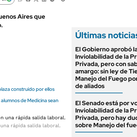
ANUARIO 2025
LIFESTYLE
EDICIÓN IMPRESA
AUTOS
Buenos Aires que
.
Últimas noticia
El Gobierno aprobó l
Inviolabilidad de la 
Privada, pero con sa
amargo: sin ley de Tie
Manejo del Fuego por
de aliados
laza construido por ellos
s alumnos de Medicina sean
El Senado está por v
Inviolabilidad de la 
Privada, pero hay du
sobre Manejo del fu
una rápida salida laboral.