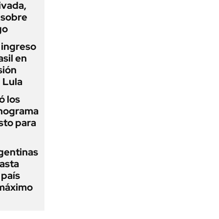
ivada,
 sobre
go
l ingreso
sil en
sión
 Lula
 los
onograma
sto para
gentinas
asta
 país
 máximo