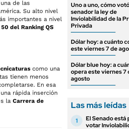
una de las
Uno a uno, cómo vot
mérica. Su alto nivel
senador la ley de
Inviolabilidad de la 
ás importantes a nivel
Privada
p 50 del Ranking QS
Dólar hoy: a cuánto c
este viernes 7 de ag
Dólar blue hoy: a cuá
ecnicaturas
como una
opera este viernes 7
Estas tienen menos
agosto
completarse. En esa
 una rápida inserción
es la
Carrera de
Las más leídas
El Senado está 
votar Inviolabil