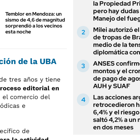
la Propiedad Pr
pero hay dudas
Temblor en Mendoza: un
Manejo del fue
sismo de 4,6 de magnitud
sorprendió a los vecinos
Milei autorizó e
esta noche
de tropas de Bra
medio de la ten
diplomática con
ición de la UBA
ANSES confirmó
montos y el cr
de pago de ago
de tres años y tiene
AUH y SUAF
roceso editorial en
n el comercio del
Las acciones ar
retrocedieron h
iódicas e
6,4% y el riesgo
saltó 4,2% a un
en dos meses
ecífico de
ara la actividad