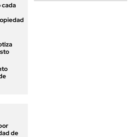
ó cada
Propiedad
otiza
osto
nto
 de
por
idad de