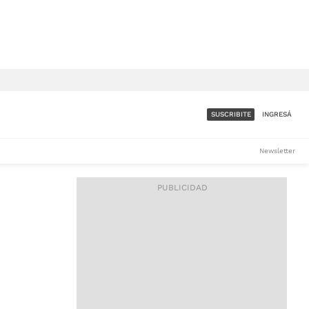
SUSCRIBITE
INGRESÁ
SUMATE A LA COMUNIDAD
Newsletter
DE ÁMBITO
LES
ACCESO FULL - $1.800/MES
ES
CORPORATIVO - CONSULTAR
Si tenés dudas comunicate
con nosotros a
IOS
suscripciones@ambito.com.ar
Llamanos al (54) 11 4556-
9147/48 o
al (54) 11 4449-3256 de lunes a