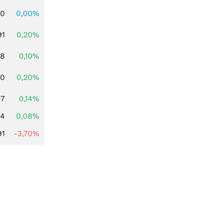
00
0,00%
91
0,20%
28
0,10%
50
0,20%
57
0,14%
14
0,08%
91
-3,70%