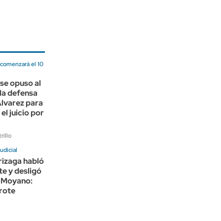
 comenzará el 10
 se opuso al
la defensa
Álvarez para
el juicio por
rillo
udicial
rizaga habló
e y desligó
 Moyano:
rote