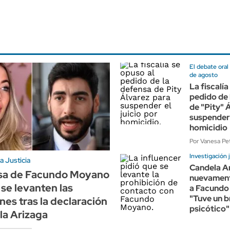
El debate oral
de agosto
La fiscalía
pedido de 
de "Pity" 
suspender 
homicidio
Por Vanesa Pet
Investigación j
a Justicia
Candela A
sa de Facundo Moyano
nuevament
 se levanten las
a Facundo
"Tuve un b
nes tras la declaración
psicótico"
la Arizaga