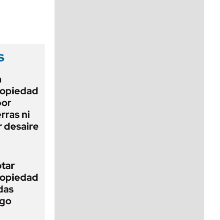
viernes de 10 a 18
s
a
Propiedad
bor
rras ni
 desaire
otar
Propiedad
das
ego