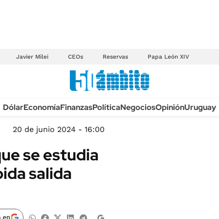
Javier Milei
CEOs
Reservas
Papa León XIV
Anuario autos 2026
Dólar
Economía
Finanzas
Política
Negocios
Opinión
Uruguay
TECNOLOGÍA
NOVEDADES FISCA
MÉXICO
20 de junio 2024 - 16:00
EDICTOS JUDICIAL
OPINIÓN
que se estudia
MULTAS
MUNDO
pida salida
LICITACIONES
INFORMACIÓN GENERAL
CUADROS TARIFAR
ESPECTÁCULOS
RECALL
DEPORTES
 en