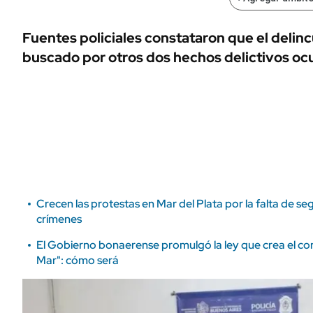
ÁMBITO DEBATE
Municipios
MEDIAKIT AMBITO DEBATE
Fuentes policiales constataron que el delin
URUGUAY
buscado por otros dos hechos delictivos ocur
Crecen las protestas en Mar del Plata por la falta de seg
crímenes
El Gobierno bonaerense promulgó la ley que crea el cor
Mar": cómo será