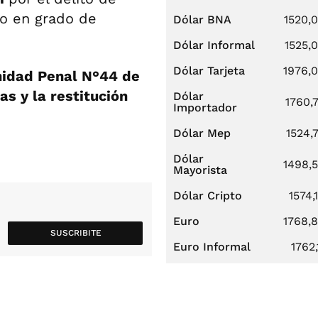
go en grado de
Dólar BNA
1520,
Dólar Informal
1525,
Dólar Tarjeta
1976,
idad Penal N°44 de
s y la restitución
Dólar
1760,
Importador
Dólar Mep
1524,
Dólar
1498,
Mayorista
Dólar Cripto
1574,
Euro
1768,
SUSCRIBITE
Euro Informal
1762,