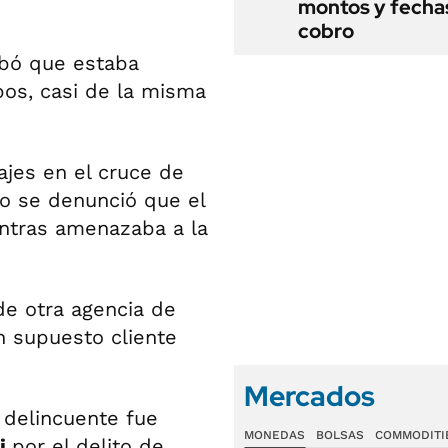
montos y fecha
cobro
obó que estaba
bos, casi de la misma
ajes en el cruce de
o se denunció que el
entras amenazaba a la
e otra agencia de
n supuesto cliente
Mercados
 delincuente fue
MONEDAS
BOLSAS
COMMODITI
ri
por el delito de