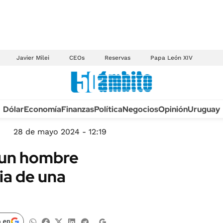
Javier Milei
CEOs
Reservas
Papa León XIV
Anuario autos 2026
Dólar
Economía
Finanzas
Política
Negocios
Opinión
Uruguay
TECNOLOGÍA
NOVEDADES FISCA
MÉXICO
28 de mayo 2024 - 12:19
EDICTOS JUDICIAL
OPINIÓN
a un hombre
MULTAS
MUNDO
ia de una
LICITACIONES
INFORMACIÓN GENERAL
CUADROS TARIFAR
ESPECTÁCULOS
RECALL
DEPORTES
 en