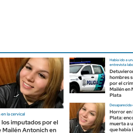
Había ido a un
entrevista lab
Detuviero
hombres 
por el cri
Mailén en 
Plata
Desaparecida 
Horror en 
en la cervical
Plata: enc
 los imputados por el
muerta a 
 Mailén Antonich en
que había 