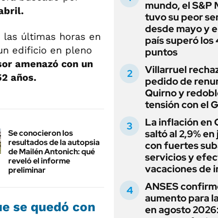
mundo, el S&P 
bril.
tuvo su peor s
desde mayo y el
 las últimas horas en
país superó los
un edificio en pleno
puntos
sor amenazó con un
Villarruel recha
52 años.
pedido de renu
Quirno y redobl
tensión con el 
La inflación en
saltó al 2,9% en j
Se conocieron los
resultados de la autopsia
con fuertes sub
de Mailén Antonich: qué
servicios y efe
reveló el informe
vacaciones de i
preliminar
ANSES confirm
aumento para l
ue se quedó con
en agosto 2026