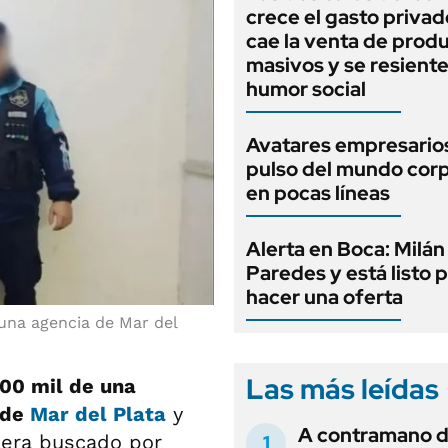
crece el gasto privad
cae la venta de prod
masivos y se resiente
humor social
Avatares empresarios
pulso del mundo cor
en pocas líneas
Alerta en Boca: Milán
Paredes y está listo 
hacer una oferta
una agencia de Mar del
Las más leídas
900 mil de una
 de
Mar del Plata
y
A contramano d
 era buscado por