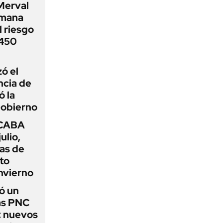
Merval
emana
 riesgo
 450
zó el
ncia de
ó la
Gobierno
 CABA
ulio,
as de
cto
nvierno
ó un
as PNC
: nuevos