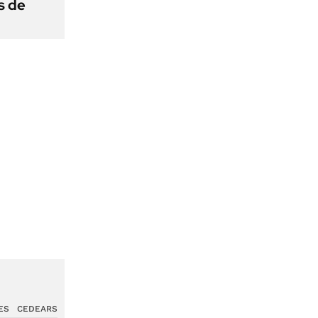
s de
ES
CEDEARS