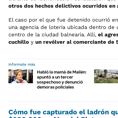
otros dos hechos delictivos ocurridos en a
El caso por el que fue detenido ocurrió en
una agencia de lotería ubicada dentro de 
centro de la ciudad balnearia. Allí,
el agre
cuchillo
y
un revólver al comerciante de 
Informate más
Habló la mamá de Mailén:
apuntó a un tercer
sospechoso y denunció
demoras policiales
Cómo fue capturado el ladrón q