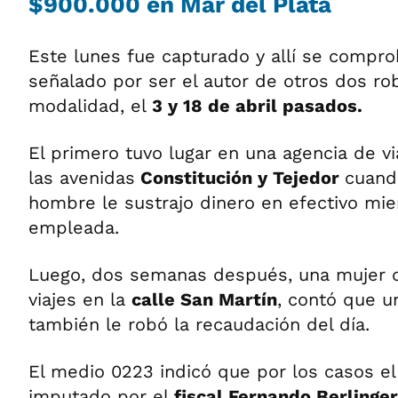
$900.000 en Mar del Plata
Este lunes fue capturado y allí se compr
señalado por ser el autor de otros dos ro
modalidad, el
3 y 18 de abril pasados.
El primero tuvo lugar en una agencia de vi
las avenidas
Constitución y Tejedor
cuand
hombre le sustrajo dinero en efectivo mi
empleada.
Luego, dos semanas después, una mujer d
viajes en la
calle San Martín
, contó que u
también le robó la recaudación del día.
El medio 0223 indicó que por los casos el
imputado por el
fiscal Fernando Berlinge