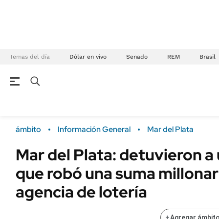
Temas del día
Dólar en vivo
Senado
REM
Brasil
NEGOCIOS
ÚLTIMAS NOTICIAS
Especiales Ámbito
ECONOMÍA
ámbito
Información General
Mar del Plata
Real Estate
Banco de Datos
Mar del Plata: detuvieron 
Sustentabilidad
Campo
que robó una suma millonar
Seguros
FINANZAS
ENERGY REPORT
agencia de lotería
Dólar
POLÍTICA
Mercados
+
Agregar ámbito
Nacional