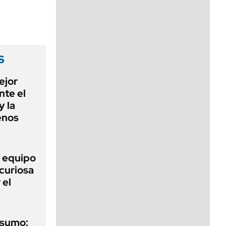
viernes de 10 a 18
s
ejor
nte el
y la
enos
o equipo
curiosa
 el
nsumo: