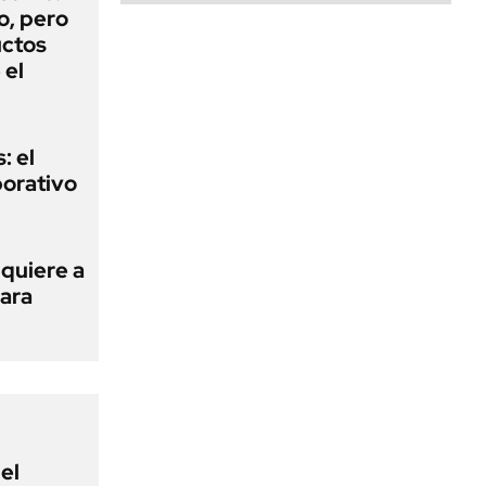
o, pero
uctos
 el
: el
porativo
 quiere a
para
el