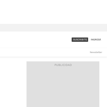
SUSCRIBITE
INGRESÁ
SUMATE A LA COMUNIDAD
Newsletter
DE ÁMBITO
LES
ACCESO FULL - $1.800/MES
ES
CORPORATIVO - CONSULTAR
Si tenés dudas comunicate
con nosotros a
IOS
suscripciones@ambito.com.ar
Llamanos al (54) 11 4556-
9147/48 o
al (54) 11 4449-3256 de lunes a