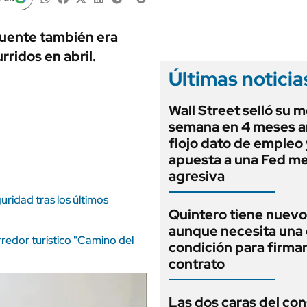
ANUARIO 2025
LIFESTYLE
EDICIÓN IMPRESA
AUTOS
cuente también era
ridos en abril.
Últimas noticia
Wall Street selló su m
semana en 4 meses a
flojo dato de empleo 
apuesta a una Fed m
agresiva
uridad tras los últimos
Quintero tiene nuev
aunque necesita una 
redor turístico "Camino del
condición para firmar
contrato
Las dos caras del co