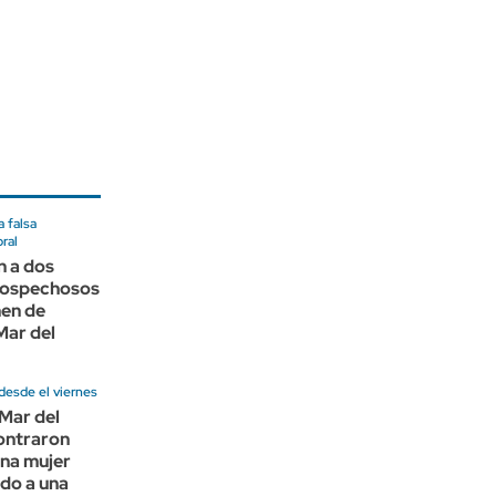
a falsa
oral
n a dos
sospechosos
men de
Mar del
desde el viernes
Mar del
ontraron
una mujer
ido a una