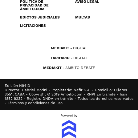
POLÍTICA DE
AVISO LEGAL
PRIVACIDAD DE
ÁMBITO.COM
EDICTOS JUDICIALES
MULTAS
LICITACIONES
MEDIAKIT
DIGITAL
TARIFARIO
DIGITAL
MEDIAKIT
AMBITO DEBATE
Edición N9413
Director: Gabriel Morini - Propietario: Nefir S.A. - Domicilio: Olleros
3551, CABA - Copyright © 2019 Ambito.com - RNPI En trámite - Issn
1852 9232 - Registro DNDA en trámite - Todos los derechos reservados
- Términos y condiciones de uso