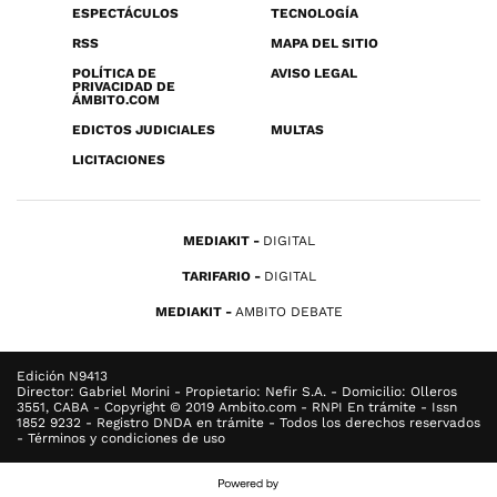
ESPECTÁCULOS
TECNOLOGÍA
RSS
MAPA DEL SITIO
POLÍTICA DE
AVISO LEGAL
PRIVACIDAD DE
ÁMBITO.COM
EDICTOS JUDICIALES
MULTAS
LICITACIONES
MEDIAKIT
DIGITAL
TARIFARIO
DIGITAL
MEDIAKIT
AMBITO DEBATE
Edición N9413
Director: Gabriel Morini - Propietario: Nefir S.A. - Domicilio: Olleros
3551, CABA - Copyright © 2019 Ambito.com - RNPI En trámite - Issn
1852 9232 - Registro DNDA en trámite - Todos los derechos reservados
- Términos y condiciones de uso