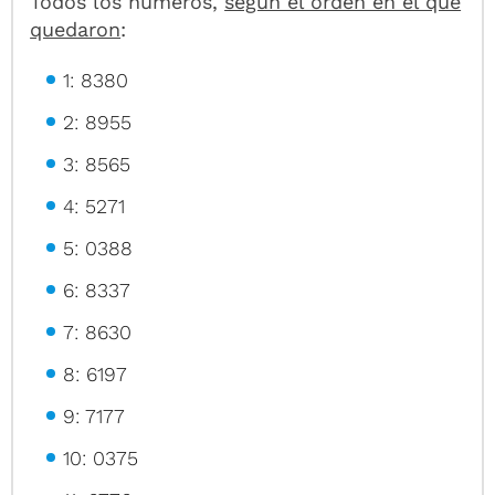
Todos los números,
según el orden en el que
quedaron
:
1: 8380
2: 8955
3: 8565
4: 5271
5: 0388
6: 8337
7: 8630
8: 6197
9: 7177
10: 0375