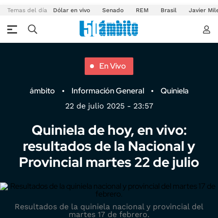
Temas del día
Dólar en vivo
Senado
REM
Brasil
Javier Mil
En Vivo
ámbito
Información General
Quiniela
22 de julio 2025 - 23:57
Quiniela de hoy, en vivo:
resultados de la Nacional y
Provincial martes 22 de julio
Resultados de la quiniela nacional y provincial del
martes 17 de febrero.