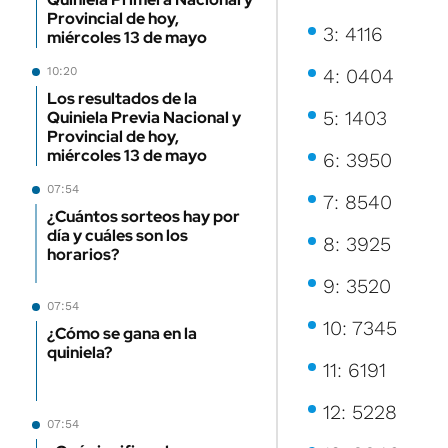
Provincial de hoy,
3: 4116
miércoles 13 de mayo
4: 0404
10:20
Los resultados de la
5: 1403
Quiniela Previa Nacional y
Provincial de hoy,
miércoles 13 de mayo
6: 3950
07:54
7: 8540
¿Cuántos sorteos hay por
día y cuáles son los
8: 3925
horarios?
9: 3520
07:54
10: 7345
¿Cómo se gana en la
quiniela?
11: 6191
12: 5228
07:54