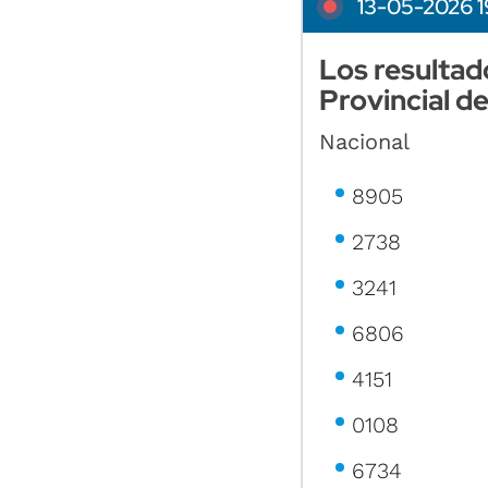
13-05-2026 1
Los resultad
Provincial d
Nacional
8905
2738
3241
6806
4151
0108
6734