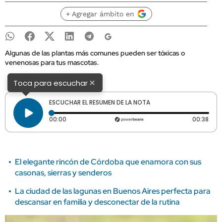
+ Agregar ámbito en
Algunas de las plantas más comunes pueden ser tóxicas o
venenosas para tus mascotas.
×
Toca para escuchar
ESCUCHAR EL RESUMEN DE LA NOTA
Tiempo transcurrido: 0 segundos
Dura
00:00
00:38
El elegante rincón de Córdoba que enamora con sus
casonas, sierras y senderos
La ciudad de las lagunas en Buenos Aires perfecta para
descansar en familia y desconectar de la rutina