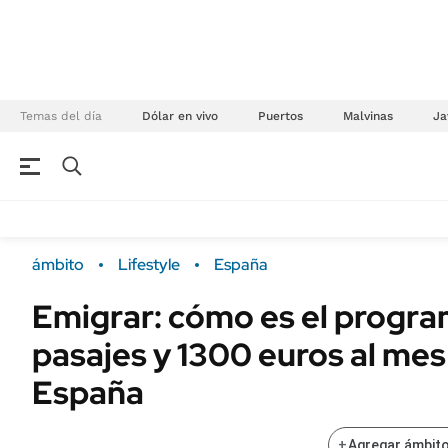
Temas del día
Dólar en vivo
Puertos
Malvinas
Ja
NEGOCIOS
ÚLTIMAS NOTICIAS
Especiales Ámbito
ECONOMÍA
ámbito
Lifestyle
España
Real Estate
Banco de Datos
Emigrar: cómo es el progra
Sustentabilidad
Campo
pasajes y 1300 euros al mes 
Seguros
FINANZAS
ENERGY REPORT
España
Dólar
POLÍTICA
Mercados
+
Agregar ámbito
Nacional