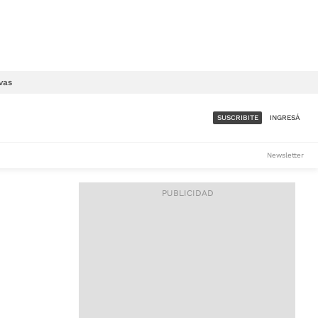
vas
SUSCRIBITE
INGRESÁ
SUMATE A LA COMUNIDAD
Newsletter
DE ÁMBITO
LES
ACCESO FULL - $1.800/MES
ES
CORPORATIVO - CONSULTAR
Si tenés dudas comunicate
con nosotros a
IOS
suscripciones@ambito.com.ar
Llamanos al (54) 11 4556-
9147/48 o
al (54) 11 4449-3256 de lunes a