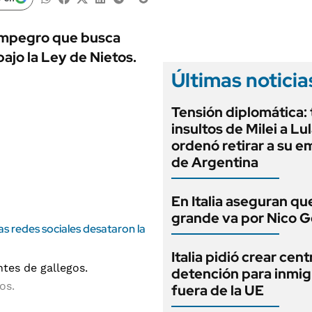
ANUARIO 2025
LIFESTYLE
EDICIÓN IMPRESA
AUTOS
 Empegro que busca
ajo la Ley de Nietos.
Últimas noticia
Tensión diplomática: 
insultos de Milei a Lul
ordenó retirar a su 
de Argentina
En Italia aseguran qu
grande va por Nico G
as redes sociales desataron la
Italia pidió crear cen
detención para inmig
os.
fuera de la UE