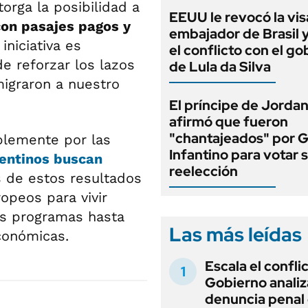
orga la posibilidad a
EEUU le revocó la vis
on pasajes pagos y
embajador de Brasil 
 iniciativa es
el conflicto con el go
e reforzar los lazos
de Lula da Silva
igraron a nuestro
El príncipe de Jordan
afirmó que fueron
"chantajeados" por G
plemente por las
Infantino para votar 
entinos buscan
reelección
s de estos resultados
opeos para vivir
os programas hasta
Las más leídas
económicas.
Escala el conflic
Gobierno analiz
denuncia penal