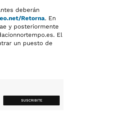
lantes deberán
leo.net/Retorna
. En
tae y posteriormente
dacionnortempo.es
. El
trar un puesto de
SUSCRIBITE