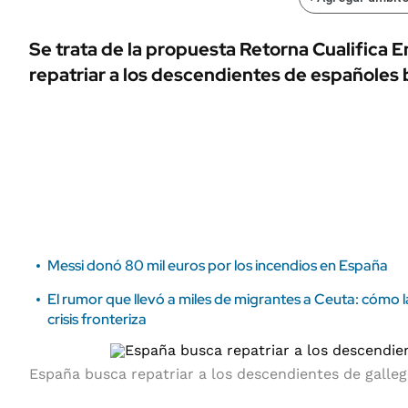
ÁMBITO DEBATE
Municipios
MEDIAKIT AMBITO DEBATE
Se trata de la propuesta Retorna Cualifica
URUGUAY
repatriar a los descendientes de españoles b
Messi donó 80 mil euros por los incendios en España
El rumor que llevó a miles de migrantes a Ceuta: cómo l
crisis fronteriza
España busca repatriar a los descendientes de galleg