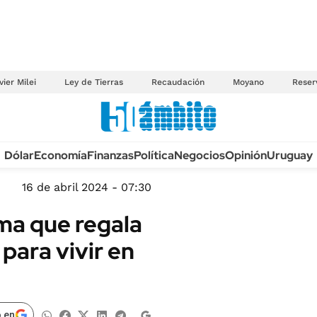
vier Milei
Ley de Tierras
Recaudación
Moyano
Reser
Anuario autos 2026
Dólar
Economía
Finanzas
Política
Negocios
Opinión
Uruguay
TECNOLOGÍA
NOVEDADES FISCA
MÉXICO
16 de abril 2024 - 07:30
EDICTOS JUDICIAL
OPINIÓN
ma que regala
MULTAS
MUNDO
para vivir en
LICITACIONES
INFORMACIÓN GENERAL
CUADROS TARIFAR
ESPECTÁCULOS
RECALL
DEPORTES
 en