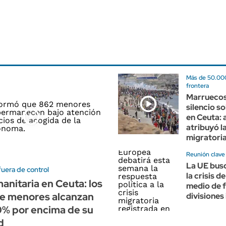
Más de 50.000
frontera
Marruecos
silencio so
en Ceuta: 
atribuyó l
migratori
Reunión clave
La UE bus
fuera de control
la crisis d
manitaria en Ceuta: los
medio de 
de menores alcanzan
divisiones
0% por encima de su
d