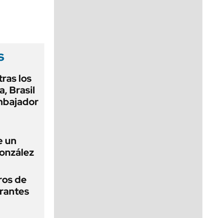
viernes de 10 a 18
s
tras los
a, Brasil
embajador
e un
onzález
tros de
rantes