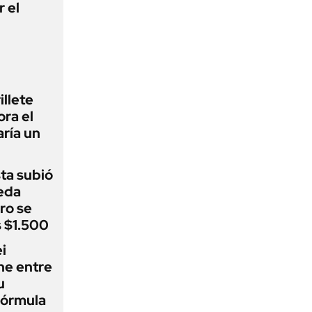
r el
illete
ora el
ría un
sta subió
eda
ro se
s $1.500
i
ne entre
u
fórmula