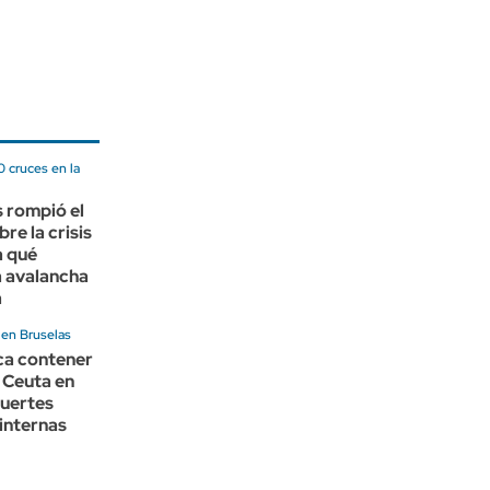
 cruces en la
 rompió el
bre la crisis
a qué
a avalancha
a
 en Bruselas
ca contener
e Ceuta en
fuertes
 internas