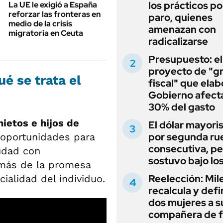
los prácticos po
La UE le exigió a España
reforzar las fronteras en
paro, quienes
medio de la crisis
amenazan con
migratoria en Ceuta
radicalizarse
Presupuesto: el
proyecto de "gr
é se trata el
fiscal" que elab
Gobierno afecta
30% del gasto
nietos e hijos de
El dólar mayori
por segunda ru
n oportunidades para
consecutiva, pe
iudad con
sostuvo bajo lo
emás de la promesa
Reelección: Mile
ialidad del individuo.
recalcula y defi
dos mujeres a s
compañera de 