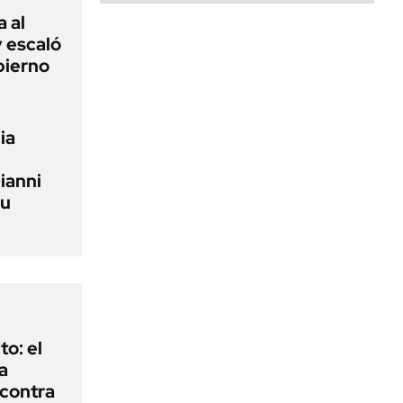
a al
y escaló
bierno
ia
ianni
su
to: el
a
 contra